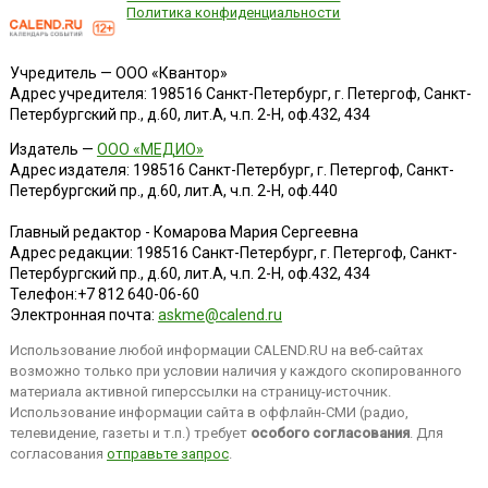
Политика конфиденциальности
Учредитель — ООО «Квантор»
Адрес учредителя: 198516 Санкт-Петербург, г. Петергоф, Санкт-
Петербургский пр., д.60, лит.А, ч.п. 2-Н, оф.432, 434
Издатель —
ООО «МЕДИО»
Адрес издателя: 198516 Санкт-Петербург, г. Петергоф, Санкт-
Петербургский пр., д.60, лит.А, ч.п. 2-Н, оф.440
Главный редактор - Комарова Мария Сергеевна
Адрес редакции:
198516
Санкт-Петербург, г. Петергоф
,
Санкт-
Петербургский пр., д.60, лит.А, ч.п. 2-Н, оф.432, 434
Телефон:
+7 812 640-06-60
Электронная почта:
askme@calend.ru
Использование любой информации CALEND.RU на веб-сайтах
возможно только при условии наличия у каждого скопированного
материала активной гиперссылки на страницу-источник.
Использование информации сайта в оффлайн-СМИ (радио,
телевидение, газеты и т.п.) требует
особого согласования
. Для
согласования
отправьте запрос
.