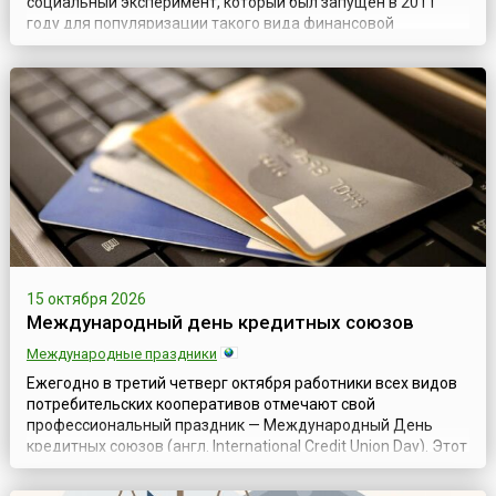
социальный эксперимент, который был запущен в 2011
году для популяризации такого вида финансовой
деятельности, как экономика совместного потребления.
Главная цель Дня – воспитать в людях правильное
отношение к деньгам, которые должны все время
работать, являясь жизненной силой любой э...
15 октября 2026
Международный день кредитных союзов
Международные праздники
Ежегодно в третий четверг октября работники всех видов
потребительских кооперативов отмечают свой
профессиональный праздник — Международный День
кредитных союзов (англ. International Credit Union Day). Этот
всемирный праздник отмечается с 1948 года и с тех самых
пор является поводом для проведения многочисленных