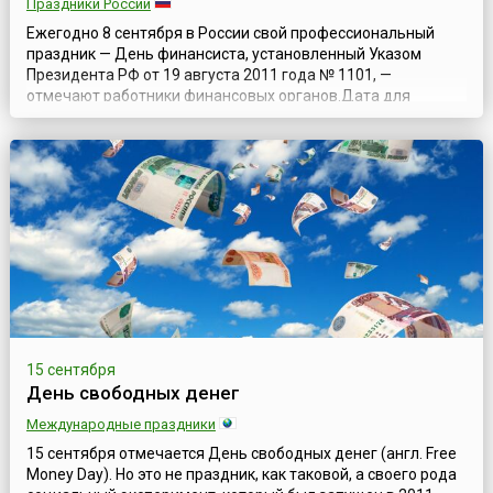
Праздники России
Ежегодно 8 сентября в России свой профессиональный
праздник — День финансиста, установленный Указом
Президента РФ от 19 августа 2011 года № 1101, —
отмечают работники финансовых органов.Дата для
празднования была выбрана в связи с тем, что 8 сентября
(по старому стилю) 1802 года император Александр I своим
высочайшим манифестом образовал в России
Министерство финансов. Первым министром финансо...
15 сентября
День свободных денег
Международные праздники
15 сентября отмечается День свободных денег (англ. Free
Money Day). Но это не праздник, как таковой, а своего рода