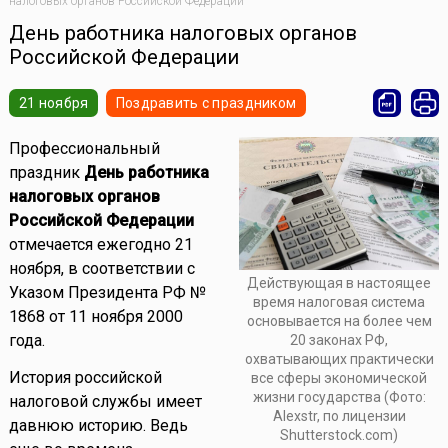
налоговых органов Российской Федерации
День работника налоговых органов
Российской Федерации
21 ноября
Поздравить с праздником
Профессиональный
праздник
День работника
налоговых органов
Российской Федерации
отмечается ежегодно 21
ноября, в соответствии с
Действующая в настоящее
Указом Президента РФ №
время налоговая система
1868 от 11 ноября 2000
основывается на более чем
года.
20 законах РФ,
охватывающих практически
История российской
все сферы экономической
жизни государства (Фото:
налоговой службы имеет
Alexstr, по лицензии
давнюю историю. Ведь
Shutterstock.com)