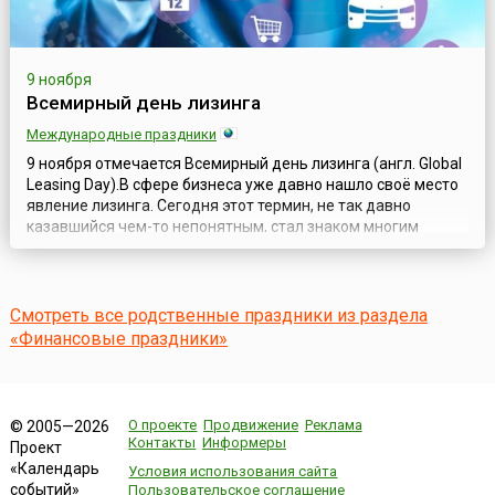
9 ноября
Всемирный день лизинга
Международные праздники
9 ноября отмечается Всемирный день лизинга (англ. Global
Leasing Day).В сфере бизнеса уже давно нашло своё место
явление лизинга. Сегодня этот термин, не так давно
казавшийся чем-то непонятным, стал знаком многим
людям, причём даже тем, кто не имеет к бизнесу никакого
отношения. Для бизнеса же лизинг является важной
составляющей. В отдельных сферах его роль очень велика
и, являясь сам по себе ...
Смотреть все родственные праздники из раздела
«Финансовые праздники»
О проекте
Продвижение
Реклама
© 2005—2026
Контакты
Информеры
Проект
«Календарь
Условия использования сайта
событий»
Пользовательское соглашение