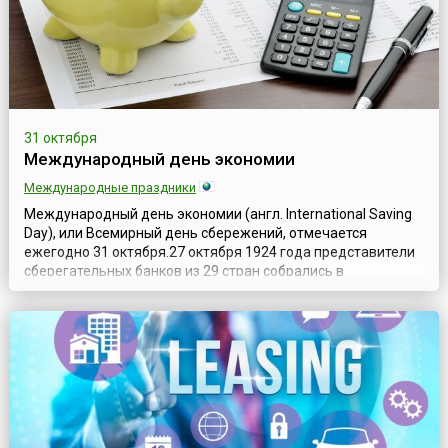
31 октября
Международный день экономии
Международные праздники
Международный день экономии (англ. International Saving
Day), или Всемирный день сбережений, отмечается
ежегодно 31 октября.27 октября 1924 года представители
сберегательных банков из 29 стран собрались в
итальянском Милане на свой Первый международный
конгресс сберегательных банков (англ. 1st International
Savings Bank Congress).В последний день конгресса — 31
октября — родилась идея, зак...