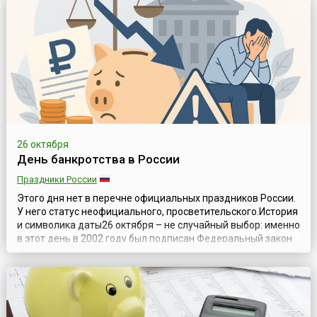
мероприятий: дней открытых дверей кредитных союзов и
филиалов, благотворительных а...
26 октября
День банкротства в России
Праздники России
Этого дня нет в перечне официальных праздников России.
У него статус неофициального, просветительского.История
и символика даты26 октября – не случайный выбор: именно
в этот день в 2002 году был подписан Федеральный закон
№ 127-ФЗ «О несостоятельности (банкротстве)». До
принятия этого закона регулирование банкротства в
стране было разрозненным и менее системным. С тех пор
закон неоднокра...