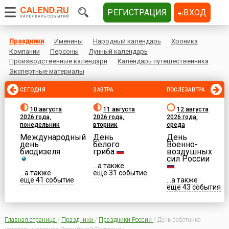
РЕГИСТРАЦИЯ
ВХОД
Праздники
Именины
Народный календарь
Хроника
Компании
Персоны
Лунный календарь
Производственные календари
Календарь путешественника
Экспертные материалы
СЕГОДНЯ
ЗАВТРА
ПОСЛЕЗАВТРА
10 августа
11 августа
12 августа
2026 года,
2026 года,
2026 года,
понедельник
вторник
среда
Международный
День
День
день
белого
Военно-
биодизеля
гриба
воздушных
сил России
...а также
...а также
еще 31 событие
еще 41 событие
...а также
еще 43 события
Главная страница
/
Праздники
/
Праздники России
/
День работника