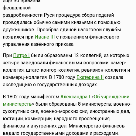
еще во времена
феодальной
раздробленности Руси процедура сбора податей
проводилась обычно самими князьями с помощью
дружинников. Прообраз единой налоговой службы
появился при
Иване III
с появлением финансового
управления казённого приказа.
При
Петре I
были образованы 12 коллегий, из которых
четыре заведовали финансовыми вопросами: камер-
коллегия, штатс-контор-коллегия, ревизион-коллегия и
коммерц-коллегия. В 1780 году
Екатерина II
создала
экспедицию о государственных доходах.
В 1802 году манифестом
Александра I
«
Об учреждении
министерств
» были образованы 8 министерств: военно-
сухопутных сил, военно-морских сил, иностранных дел,
юстиции, коммерции, народного просвещения,
финансов и внутренних дел. Министерство финансов
ведало государственными доходами и расходами.