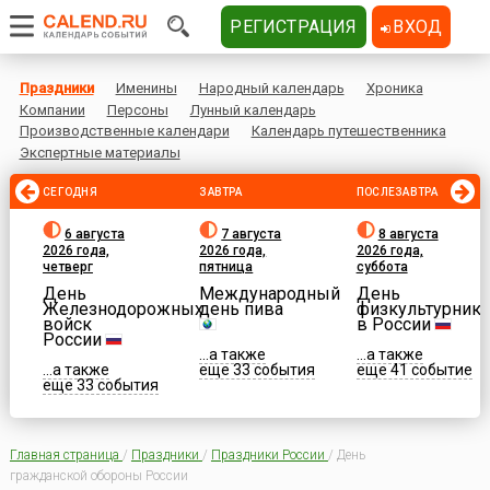
РЕГИСТРАЦИЯ
ВХОД
Праздники
Именины
Народный календарь
Хроника
Компании
Персоны
Лунный календарь
Производственные календари
Календарь путешественника
Экспертные материалы
СЕГОДНЯ
ЗАВТРА
ПОСЛЕЗАВТРА
6 августа
7 августа
8 августа
2026 года,
2026 года,
2026 года,
четверг
пятница
суббота
День
Международный
День
Железнодорожных
день пива
физкультурника
войск
в России
России
...а также
...а также
...а также
еще 33 события
еще 41 событие
еще 33 события
Главная страница
/
Праздники
/
Праздники России
/
День
гражданской обороны России