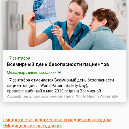
помощи – проведение пострадавшему необходимых
простейших медицинских мероприятий для спа...
17 сентября
Всемирный день безопасности пациентов
Международные праздники
17 сентября отмечается Всемирный день безопасности
пациентов (англ. World Patient Safety Day),
провозглашённый в мае 2019 года на Всемирной
Ассамблее здравоохранения (англ. World Health Assembly)
ВОЗ, которая и курирует основные мероприятия,
приуроченные к этому дню.Учреждение новой даты в
календаре памятных дат и праздников ВОЗ было
направлено на актуализацию важнейшего вопроса в
Смотреть все родственные праздники из раздела
системах здр...
«Медицинские праздники»