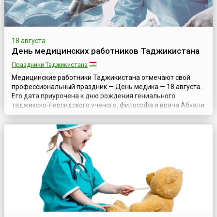
18 августа
День медицинских работников Таджикистана
Праздники Таджикистана
Медицинские работники Таджикистана отмечают свой
профессиональный праздник — День медика — 18 августа.
Его дата приурочена к дню рождения гениального
таджикско-персидского ученого, философа и врача Абуали
ибн Сино, более известного как Авиценна (ок. 980–1037).
Праздник установили по инициативе медицинских
коллективов и Совета Федерации профсоюзов
Таджикистана, а в 1995 году парламент Республик...