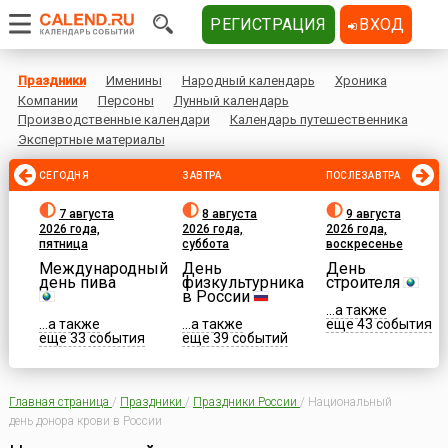
РЕГИСТРАЦИЯ
ВХОД
Праздники
Именины
Народный календарь
Хроника
Компании
Персоны
Лунный календарь
Производственные календари
Календарь путешественника
Экспертные материалы
СЕГОДНЯ
ЗАВТРА
ПОСЛЕЗАВТРА
7 августа
8 августа
9 августа
2026 года,
2026 года,
2026 года,
пятница
суббота
воскресенье
Международный
День
День
день пива
физкультурника
строителя
в России
...а также
...а также
...а также
еще 43 события
еще 33 события
еще 39 событий
Главная страница
/
Праздники
/
Праздники России
/
Национальный
день донора крови в России