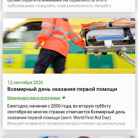
целью обратить внимание на серьезность этого
заболевания, повысить осведомленность людей о
последствиях, которые оно может иметь, и показать,
насколько недооценена эта проблема. Ведь заболевание
оказывает влияние не только на физическое и психическое
состояние пациента, но и на его работу, семью, с...
12 сентября 2026
Всемирный день оказания первой помощи
Международные праздники
Ежегодно, начиная с 2000 года, во вторую субботу
сентября во многих странах отмечается Всемирный день
оказания первой помощи (англ. World First Aid Day).
Инициаторами его проведения выступили национальные
организации – члены Международного движения Красного
Креста и Красного Полумесяца.Цель оказания первой