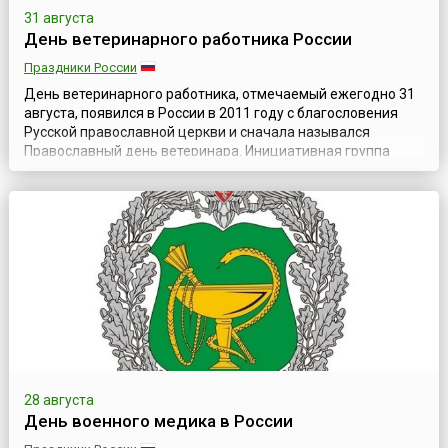
31 августа
День ветеринарного работника России
Праздники России
День ветеринарного работника, отмечаемый ежегодно 31
августа, появился в России в 2011 году с благословения
Русской православной церкви и сначала назывался
Православный день ветеринара. Инициативная группа
Российской сельскохозяйственной академии наук
направила Патриарху Московскому и Всея Руси Кириллу
ходатайство. В нем ученые мужи предложили считать день
памяти святых мучеников Флора и Лавра...
28 августа
День военного медика в России