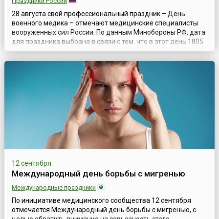
Праздники России
28 августа свой профессиональный праздник – День
военного медика – отмечают медицинские специалисты
вооруженных сил России. По данным Минобороны РФ, дата
для праздника выбрана в связи с тем, что в этот день 1805
года положением российского императора Александра I
был утвержден центральный орган военно-медицинского
управления, призванный координировать деятельность
всех звеньев медицинской служ...
12 сентября
Международный день борьбы с мигренью
Международные праздники
По инициативе медицинского сообщества 12 сентября
отмечается Международный день борьбы с мигренью, с