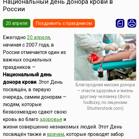
Национальный день донора крови в
России
20 апреля
Поздравить с праздником
Ежегодно
20 апреля
,
начиная с 2007 года, в
России отмечается один из
важных социальных
праздников —
Национальный день
донора крови
. Этот День
Благородная миссия донора
посвящён, в первую
— спасти здоровье и жизнь
другому человеку (Фото:
очередь, самим донорам —
hxdbzxy, по лицензии
людям, которые
Shutterstock.com)
безвозмездно сдают свою
кровь во благо
здоровья
и
жизни совершенно незнакомых людей. Этот День
посвящён также и
врачам
, которые проводят забор