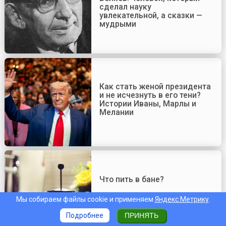
сделал науку
увлекательной, а сказки —
мудрыми
Как стать женой президента
и не исчезнуть в его тени?
Истории Иваны, Марлы и
Мелании
Что пить в бане?
Мы собираем файлы cookie и применяем
Яндекс.Метрику
.
Подробнее
ПРИНЯТЬ