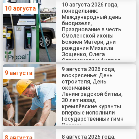
10 августа 2026 года,
10 августа
понедельник:
Международный день
биодизеля,
Празднование в честь
Смоленской иконы
Божией Матери, дни
рождения Михаила
Зощенко, Олега
Стриженова и Андрея
Краско
9 августа 2026 года,
9 августа
воскресенье: День
строителя, День
окончания
Ленинградской битвы,
30 лет назад
кремлёвские куранты
впервые исполнили
Государственный гимн
России
8 августа 2026 года,
8 августа