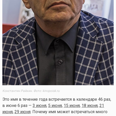
Константин Райкин. Фото: kinopoisk.ru
Это имя в течение года встречается в календаре 46 раз,
в июне 6 раз —
3 июня
,
5 июня
,
15 июня
,
18 июня
,
21
июня
,
29 июня
. Почему имя может встречаться много