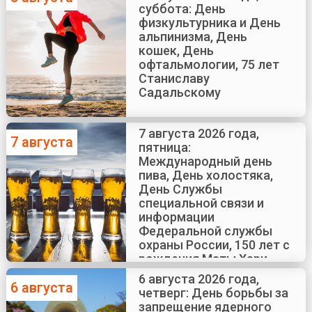
суббота: День
физкультурника и День
альпинизма, День
кошек, День
офтальмологии, 75 лет
Станиславу
Садальскому
7 августа 2026 года,
7 августа
пятница:
Международный день
пива, День холостяка,
День Службы
специальной связи и
информации
Федеральной службы
охраны России, 150 лет с
рождения Маты Хари
6 августа 2026 года,
6 августа
четверг: День борьбы за
запрещение ядерного