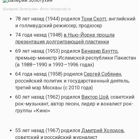
Валерий Золотухин. Фото: kinopoisk.ru
78 лет назад (1944) родился
Тони Скотт
, английский
и голливудский режиссер, продюсер
74 года назад (1948)
в Нью-Йорке прошла
презентация долгоиграющей пластинки
69 лет назад (1953) родился
Беназир Бхутто
,
премьер-министр Исламской республики Пакистан
(в 1988—1990 и 1993—1996 годах)
64 года назад (1958) родился
Сергей Собянин
,
российский политик и государственный деятель,
третий мэр Москвы (с 2010 года)
60 лет назад (1962) родился
Виктор Цой
, советский
рок-музыкант, автор песен, лидер и вокалист рок-
группы «Кино»
55 лет назад (1967) родился
Дмитрий Холодов
,
советский и российский журналист