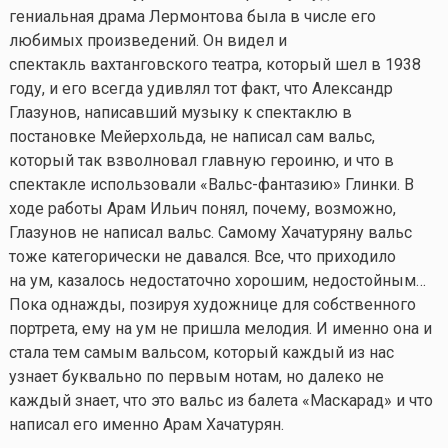
гениальная драма Лермонтова была в числе его
любимых произведений. Он видел и
спектакль вахтанговского театра, который шел в 1938
году, и его всегда удивлял тот факт, что Александр
Глазунов, написавший музыку к спектаклю в
постановке Мейерхольда, не написал сам вальс,
который так взволновал главную героиню, и что в
спектакле использовали «Вальс-фантазию» Глинки. В
ходе работы Арам Ильич понял, почему, возможно,
Глазунов не написал вальс. Самому Хачатуряну вальс
тоже категорически не давался. Все, что приходило
на ум, казалось недостаточно хорошим, недостойным…
Пока однажды, позируя художнице для собственного
портрета, ему на ум не пришла мелодия. И именно она и
стала тем самым вальсом, который каждый из нас
узнает буквально по первым нотам, но далеко не
каждый знает, что это вальс из балета «Маскарад» и что
написал его именно Арам Хачатурян.