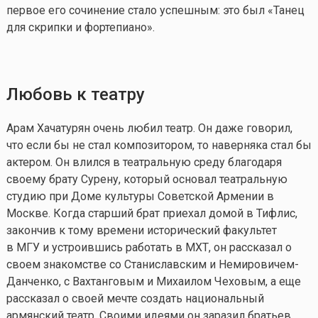
первое его сочинение стало успешным: это был «Танец
для скрипки и фортепиано».
Любовь к театру
Арам Хачатурян очень любил театр. Он даже говорил,
что если бы не стал композитором, то наверняка стал бы
актером. Он влился в театральную среду благодаря
своему брату Сурену, который основал театральную
студию при Доме культуры Советской Армении в
Москве. Когда старший брат приехал домой в Тифлис,
закончив к тому времени исторический факультет
в МГУ и устроившись работать в МХТ, он рассказал о
своем знакомстве со Станиславским и Немировичем-
Данченко, с Вахтанговым и Михаилом Чеховым, а еще
рассказал о своей мечте создать национальный
армянский театр. Своими идеями он заразил братьев