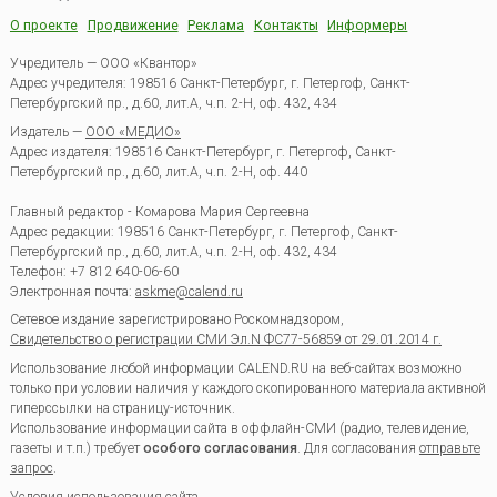
О проекте
Продвижение
Реклама
Контакты
Информеры
Учредитель — ООО «Квантор»
Адрес учредителя: 198516 Санкт-Петербург, г. Петергоф, Санкт-
Петербургский пр., д.60, лит.А, ч.п. 2-Н, оф. 432, 434
Издатель —
ООО «МЕДИО»
Адрес издателя: 198516 Санкт-Петербург, г. Петергоф, Санкт-
Петербургский пр., д.60, лит.А, ч.п. 2-Н, оф. 440
Главный редактор - Комарова Мария Сергеевна
Адрес редакции:
198516
Санкт-Петербург, г. Петергоф
,
Санкт-
Петербургский пр., д.60, лит.А, ч.п. 2-Н, оф. 432, 434
Телефон:
+7 812 640-06-60
Электронная почта:
askme@calend.ru
Сетевое издание зарегистрировано Роскомнадзором,
Свидетельство о регистрации СМИ Эл.N ФС77-56859 от 29.01.2014 г.
Использование любой информации CALEND.RU на веб-сайтах возможно
только при условии наличия у каждого скопированного материала активной
гиперссылки на страницу-источник.
Использование информации сайта в оффлайн-СМИ (радио, телевидение,
газеты и т.п.) требует
особого согласования
. Для согласования
отправьте
запрос
.
Условия использования сайта