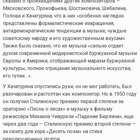
сказано о произведениях других композиторов –
Мясковского, Прокофьева, Шостаковича, Шебалина,
Попова и Хачатуряна, что в них «особенно наглядно
представлены формалистические извращения,
антидемократические тенденции в музыке, чуждые
советскому народу и его художественным вкусам».
Также было сказано, что их музыка «сильно отдает
духом современной модернистской буржуазной музыки
Европы и Америки, отображающей маразм буржуазной
культуры, полное отрицание музыкального искусства,
его тупик…».
У Хачатуряна опустились руки, он не мог работать, был
разочарован и растоптан как композитор. Но в 1950 году
он получил Сталинскую премию первой степени за
ораторию «Песнь о лесах» и музыку к фильму
режиссёра Михаила Чиаурели «Падение Берлина», еще
через два года — Сталинскую премию второй степени —
за сюиту для хора «Десять поэм» на стихи
революционных поэтов.