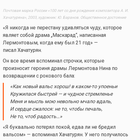
Почтовая марка России «100 лет со дня рождения композитора А. И.
Хачатуряна», 2003, художник: Ю. Баранов. Общественное достояние
«Я никогда не перестану удивляться чуду, которое
являет собой драма „Маскарад“, написанная
Лермонтовым, когда ему был 21 год» —
писал Хачатурян.
Он все время вспоминал строчки, которые
произносит героиня драмы Лермонтова Нина по
возвращении с рокового бала:
«
Как новый вальс хорош! в
каком-то
упоеньи
Кружилася
быстрей — и чудное стремленье
Меня и мысль мою невольно мчало вдаль,
И сердце
сжалося
: не то, чтобы печаль,
Не то, чтоб радость…
»
«Я буквально потерял покой, едва ли не бредил
вальсом» — вспоминал Хачатурян. У него получилось