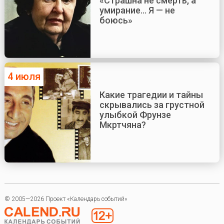
«Страшна не смерть, а
умирание... Я — не
боюсь»
4 июля
Какие трагедии и тайны
скрывались за грустной
улыбкой Фрунзе
Мкртчяна?
© 2005—2026 Проект «Календарь событий»