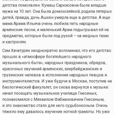
детства помолвлен. Кумаш Саркисовна была младше
мужа на 10 лет. Она была домохозяйкой, родила пятерых
детей, правда, дочь Ашхен умерла еще в детстве. А еще
мама Арама Ильича очень любила петь народные
армянские песни, и маленький Арам подыгрывал ей на
предметах, которые были под рукой – на медных тазах
и кастрюлях.
Сам Хачатурян неоднократно вспоминал, что его детство
прошло в «атмосфере богатейшего народного
музыкального быта», народных праздников, обрядов,
красочных звучаний армянских, азербайджанских и
грузинских напевов в исполнении народных певцов и
инструменталистов. И уже будучи в Москве, поступив на
биологический факультет, он снова вернулся к музыке:
начал посещать музыкальное училище Гнесиных,
познакомился с Михаилом Фабиановичем Гнесиным,
и это знакомство стало для него судьбоносным. Очень
тяжело ему давалось изучение нотной грамоты. Но уже