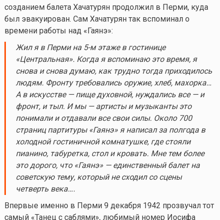
созданием балета Хачатурян продолжил в Перми, куда
был эвакуирован. Сам Хачатурян так вспоминал о
времени работы над «Гаянэ»:
Жил я в Перми на 5-м этаже в гостинице
«Центральная». Когда я вспоминаю это время, я
снова и снова думаю, как трудно тогда приходилось
людям. Фронту требовались оружие, хлеб, махорка…
А
в искусстве — пище духовной, нуждались все — и
фронт, и тыл. И мы — артисты и музыканты это
понимали и отдавали все свои силы. Около 700
страниц партитуры «
Гаянэ
» я написал за полгода в
холодной гостиничной комнатушке, где стояли
пианино, табуретка, стол и кровать. Мне тем более
это дорого, что «
Гаянэ
» — единственный балет на
советскую тему, который не сходил со сцены
четверть века…
.
Впервые именно в Перми 9 декабря 1942 прозвучал тот
самый «Танец с саблями», любимый номер Иосифа