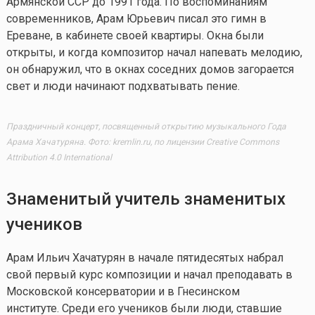
Армянской ССР до 1991 года. По воспоминаниям
современников, Арам Юрьевич писал это гимн в
Ереване, в кабинете своей квартиры. Окна были
открыты, и когда композитор начал напевать мелодию,
он обнаружил, что в окнах соседних домов загорается
свет и люди начинают подхватывать пение.
Праздничный концерт, посвященный открытию музыкального Года
Арама Хачатуряна. Фото: kremlin.ru, по лицензии Creative Commons
Attribution 4.0 International
Знаменитый учитель знаменитых
учеников
Арам Ильич Хачатурян в начале пятидесятых набрал
свой первый курс композиции и начал преподавать в
Московской консерватории и в Гнесинском
институте. Среди его учеников были люди, ставшие