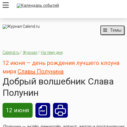
Темы
Calend.ru
/
Журнал
/
На тему дня
12 июня — день рождения лучшего клоуна
мира
Славы Полунина
Добрый волшебник Слава
Полунин
12 июня
Полунин — актёр, режиссёр, артист, автор и постановщик