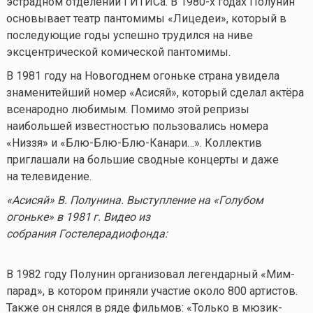
эстрадном отделении ГИТИСа. В 1980-х годах Полунин
основывает театр пантомимы «Лицедеи», который в
последующие годы успешно трудился на ниве
эксцентрической комической пантомимы.
В 1981 году на Новогоднем огоньке страна увидела
знаменитейший номер «Асисяй», который сделал актёра
всенародно любимым. Помимо этой репризы
наибольшей известностью пользовались номера
«Низзя» и «Блю-Блю-Блю-Канари…». Коллектив
приглашали на большие сводные концерты и даже
на телевидение.
«Асисяй» В. Полунина. Выступление на «Голубом
огоньке» в
1981 г.
Видео из
собрания Гостелерадиофонда:
В 1982 году Полунин организовал легендарный «Мим-
парад», в котором приняли участие около 800 артистов.
Также он снялся в ряде фильмов: «Только в мюзик-