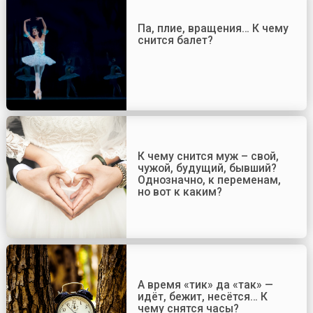
Па, плие, вращения… К чему
снится балет?
К чему снится муж – свой,
чужой, будущий, бывший?
Однозначно, к переменам,
но вот к каким?
А время «тик» да «так» —
идёт, бежит, несётся… К
чему снятся часы?