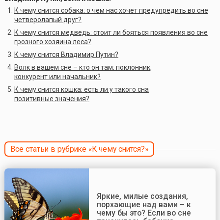
К чему снится собака: о чем нас хочет предупредить во сне
четверолапый друг?
К чему снится медведь: стоит ли бояться появления во сне
грозного хозяина леса?
К чему снится Владимир Путин?
Волк в вашем сне – кто он там: поклонник,
конкурент или начальник?
К чему снится кошка: есть ли у такого сна
позитивные значения?
Все статьи в рубрике «К чему снится?»
Яркие, милые создания,
порхающие над вами – к
чему бы это? Если во сне