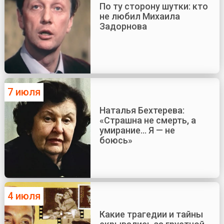
По ту сторону шутки: кто
не любил Михаила
Задорнова
7 июля
Наталья Бехтерева:
«Страшна не смерть, а
умирание... Я — не
боюсь»
4 июля
Какие трагедии и тайны