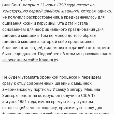
(или Сент)
получил 13 июня 1790 года патент на
конструкцию первой швейной машинки
, которая, однако,
не получила распространения, а предназначалась для
сшивания кожи и парусины. Эта дата и стала
основанием для неофициального празднования Дня
швейной машинки. Тем не менее до того образа
швейной машинки, который себе представляет
большинство людей, видевших
когда-либо
этот агрегат,
было ещё далеко. Подробнее об этом мы рассказываем
на основном сайте Календ.ру
.
Не будем утомлять хроникой процесса и перейдем
сразу к отцу современных швейных машинок,
американскому портному Исааку Зингеру
. Машина
Зингера, патент на которую он получил в США 12
августа 1851 года, имела прямую иглу с ушком,
скользящий челнок-лодочку, прижимную лапку для
фиксирования ткани и зубчатое колесо двигателя ткани,