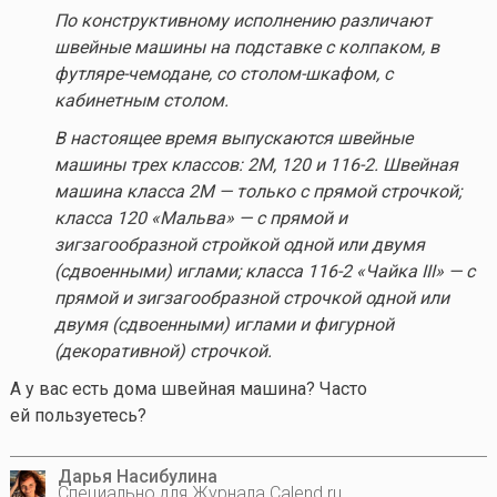
По конструктивному исполнению различают
швейные машины на подставке с колпаком, в
футляре-чемодане, со столом-шкафом, с
кабинетным столом.
В настоящее время выпускаются швейные
машины трех классов: 2М, 120 и 116-2. Швейная
машина класса 2М — только с прямой строчкой;
класса 120 «Мальва» — с прямой и
зигзагообразной стройкой одной или двумя
(сдвоенными) иглами; класса 116-2 «Чайка III» — с
прямой и зигзагообразной строчкой одной или
двумя (сдвоенными) иглами и фигурной
(декоративной) строчкой.
А у вас есть дома швейная машина? Часто
ей пользуетесь?
Дарья Насибулина
Специально для Журнала Calend.ru