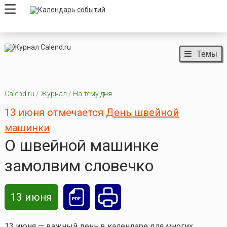
Темы
Calend.ru
/
Журнал
/
На тему дня
13 июня отмечается
День швейной
машинки
О швейной машинке
замолвим словечко
13 июня
13 июня — важный день в календаре для многих