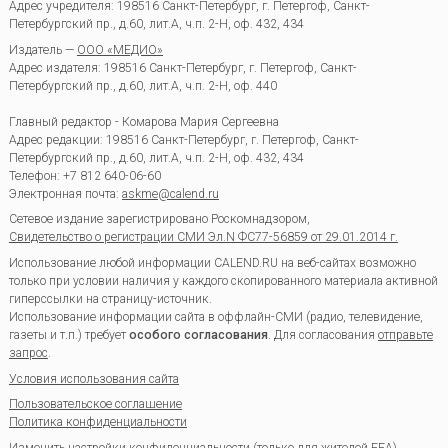
Адрес учредителя: 198516 Санкт-Петербург, г. Петергоф, Санкт-
Петербургский пр., д.60, лит.А, ч.п. 2-Н, оф. 432, 434
Издатель —
ООО «МЕДИО»
Адрес издателя: 198516 Санкт-Петербург, г. Петергоф, Санкт-
Петербургский пр., д.60, лит.А, ч.п. 2-Н, оф. 440
Главный редактор - Комарова Мария Сергеевна
Адрес редакции:
198516
Санкт-Петербург, г. Петергоф
,
Санкт-
Петербургский пр., д.60, лит.А, ч.п. 2-Н, оф. 432, 434
Телефон:
+7 812 640-06-60
Электронная почта:
askme@calend.ru
Сетевое издание зарегистрировано Роскомнадзором,
Свидетельство о регистрации СМИ Эл.N ФС77-56859 от 29.01.2014 г.
Использование любой информации CALEND.RU на веб-сайтах возможно
только при условии наличия у каждого скопированного материала активной
гиперссылки на страницу-источник.
Использование информации сайта в оффлайн-СМИ (радио, телевидение,
газеты и т.п.) требует
особого согласования
. Для согласования
отправьте
запрос
.
Условия использования сайта
Пользовательское соглашение
Политика конфиденциальности