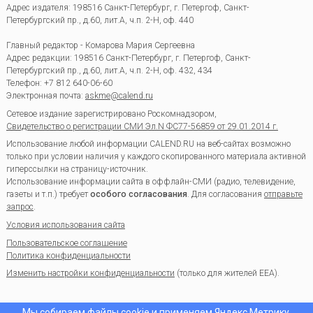
Адрес издателя: 198516 Санкт-Петербург, г. Петергоф, Санкт-
Петербургский пр., д.60, лит.А, ч.п. 2-Н, оф. 440
Главный редактор - Комарова Мария Сергеевна
Адрес редакции:
198516
Санкт-Петербург, г. Петергоф
,
Санкт-
Петербургский пр., д.60, лит.А, ч.п. 2-Н, оф. 432, 434
Телефон:
+7 812 640-06-60
Электронная почта:
askme@calend.ru
Сетевое издание зарегистрировано Роскомнадзором,
Свидетельство о регистрации СМИ Эл.N ФС77-56859 от 29.01.2014 г.
Использование любой информации CALEND.RU на веб-сайтах возможно
только при условии наличия у каждого скопированного материала активной
гиперссылки на страницу-источник.
Использование информации сайта в оффлайн-СМИ (радио, телевидение,
газеты и т.п.) требует
особого согласования
. Для согласования
отправьте
запрос
.
Условия использования сайта
Пользовательское соглашение
Политика конфиденциальности
Изменить настройки конфиденциальности
(только для жителей EEA).
Мы собираем файлы cookie и применяем
Яндекс.Метрику
.