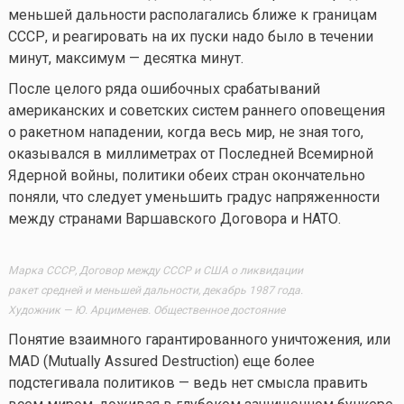
меньшей дальности располагались ближе к границам
СССР, и реагировать на их пуски надо было в течении
минут, максимум — десятка минут.
После целого ряда ошибочных срабатываний
американских и советских систем раннего оповещения
о ракетном нападении, когда весь мир, не зная того,
оказывался в миллиметрах от Последней Всемирной
Ядерной войны, политики обеих стран окончательно
поняли, что следует уменьшить градус напряженности
между странами Варшавского Договора и НАТО.
Марка СССР, Договор между СССР и США о ликвидации
ракет средней и меньшей дальности, декабрь 1987 года.
Художник — Ю. Арцименев. Общественное достояние
Понятие взаимного гарантированного уничтожения, или
MAD (Mutually Assured Destruction) еще более
подстегивала политиков — ведь нет смысла править