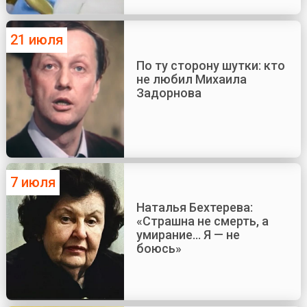
21 июля
По ту сторону шутки: кто
не любил Михаила
Задорнова
7 июля
Наталья Бехтерева:
«Страшна не смерть, а
умирание... Я — не
боюсь»