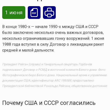
1 июня
В конце 1980-х — начале 1990-х между США и СССР
было заключено несколько очень важных договоров,
несколько ограничивавших гонку вооружений. 1 июня
1988 года вступил в силу Договор о ликвидации ракет
средней и малой дальности.
Президент Рейган (справа) и Генеральный секретарь Горбачёв
подписывают Договор о РСМД в восточной комнате Белого дома. Фото:
Фотографическое бюро Белого дома. Национальный архив и управление
документации США, идентификатор ARC 198588, предоставлено
Президентской библиотекой Рональда Рейгана, общественное достояние
Почему США и СССР согласились