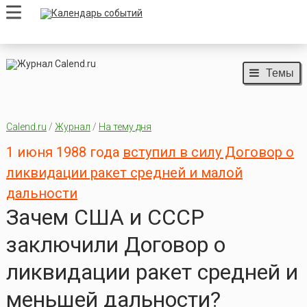
Темы
Calend.ru
/
Журнал
/
На тему дня
1 июня 1988 года
вступил в силу Договор о
ликвидации ракет средней и малой
дальности
Зачем США и СССР
заключили Договор о
ликвидации ракет средней и
меньшей дальности?