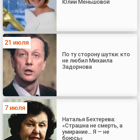
Юлии Меньшовой
21 июля
По ту сторону шутки: кто
не любил Михаила
Задорнова
7 июля
Наталья Бехтерева:
«Страшна не смерть, а
умирание... Я — не
боюсь»