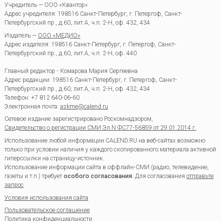
Учредитель — ООО «Квантор»
Адрес учредителя: 198516 Санкт-Петербург, г. Петергоф, Санкт-
Петербургский пр., д.60, лит.А, ч.п. 2-Н, оф. 432, 434
Издатель —
ООО «МЕДИО»
Адрес издателя: 198516 Санкт-Петербург, г. Петергоф, Санкт-
Петербургский пр., д.60, лит.А, ч.п. 2-Н, оф. 440
Главный редактор - Комарова Мария Сергеевна
Адрес редакции:
198516
Санкт-Петербург, г. Петергоф
,
Санкт-
Петербургский пр., д.60, лит.А, ч.п. 2-Н, оф. 432, 434
Телефон:
+7 812 640-06-60
Электронная почта:
askme@calend.ru
Сетевое издание зарегистрировано Роскомнадзором,
Свидетельство о регистрации СМИ Эл.N ФС77-56859 от 29.01.2014 г.
Использование любой информации CALEND.RU на веб-сайтах возможно
только при условии наличия у каждого скопированного материала активной
гиперссылки на страницу-источник.
Использование информации сайта в оффлайн-СМИ (радио, телевидение,
газеты и т.п.) требует
особого согласования
. Для согласования
отправьте
запрос
.
Условия использования сайта
Пользовательское соглашение
Политика конфиденциальности