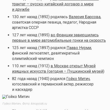
трактат — русско-китайский договор о мире
и дружбе
130 лет назад (1892) родилась
Валерия Барсова
,
советская оперная певица, педагог, Народная
артистка СССР
127 лет назад (1895)
во Франции завершились
первые в мире автомобильные гонки на скорость
125 лет назад (1897) родился
Пааво Нурми
,
финский легкоатлет, девятикратный
олимпийский чемпион
110 лет назад (1912)
в Москве открыт Музей
изящных искусств (сегодня – Пушкинский музей)
82 года назад (1940) родился
Гойко Митич
,
югославский и германский актер, режиссер
и каскадер
Гойко Митич. Фото: kinopoisk.ru