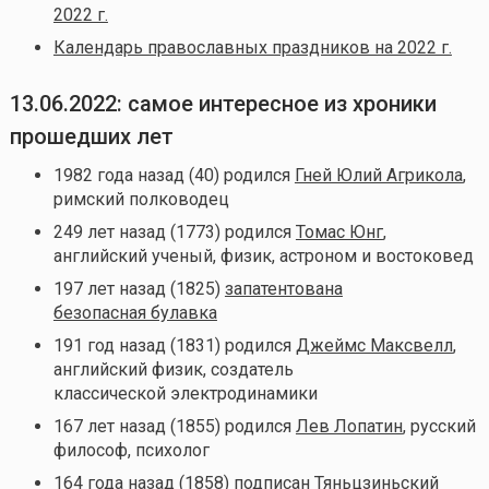
2022 г.
Календарь православных праздников на 2022 г.
13.06.2022: самое интересное из хроники
прошедших лет
1982 года назад (40) родился
Гней Юлий Агрикола
,
римский полководец
249 лет назад (1773) родился
Томас Юнг
,
английский ученый, физик, астроном и востоковед
197 лет назад (1825)
запатентована
безопасная булавка
191 год назад (1831) родился
Джеймс Максвелл
,
английский физик, создатель
классической электродинамики
167 лет назад (1855) родился
Лев Лопатин
, русский
философ, психолог
164 года назад (1858)
подписан Тяньцзиньский