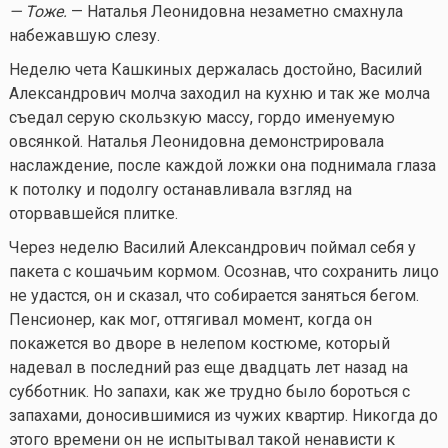
— Тоже.
— Наталья Леонидовна незаметно смахнула
набежавшую слезу.
Неделю чета Кашкиных держалась достойно, Василий
Александрович молча заходил на кухню и так же молча
съедал серую скользкую массу, гордо именуемую
овсянкой. Наталья Леонидовна демонстрировала
наслаждение, после каждой ложки она поднимала глаза
к потолку и подолгу останавливала взгляд на
оторвавшейся плитке.
Через неделю Василий Александрович поймал себя у
пакета с кошачьим кормом. Осознав, что сохранить лицо
не удастся, он и сказал, что собирается заняться бегом.
Пенсионер, как мог, оттягивал момент, когда он
покажется во дворе в нелепом костюме, который
надевал в последний раз еще двадцать лет назад на
субботник. Но запахи, как же трудно было бороться с
запахами, доносившимися из чужих квартир. Никогда до
этого времени он не испытывал такой ненависти к