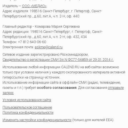
Издатель —
ООО «МЕДИО»
Адрес издателя: 198516 Санкт-Петербург, г. Петергоф, Санкт-
Петербургский пр., д.60, лит.А, ч.п. 2-Н, оф. 440
Главный редактор - Комарова Мария Сергеевна
Адрес редакции:
198516
Санкт-Петербург, г. Петергоф
,
Санкт-
Петербургский пр., д.60, лит.А, ч.п. 2-Н, оф. 432, 434
Телефон:
+7 812 640-06-60
Электронная почта:
askme@calend.ru
Сетевое издание зарегистрировано Роскомнадзором,
Свидетельство о регистрации СМИ Эл.N ФС77-56859 от 29.01.2014 г.
Использование любой информации CALEND.RU на веб-сайтах возможно
только при условии наличия у каждого скопированного материала активной
гиперссылки на страницу-источник.
Использование информации сайта в оффлайн-СМИ (радио, телевидение,
газеты и т.п.) требует
особого согласования
. Для согласования
отправьте
запрос
.
Условия использования сайта
Пользовательское соглашение
Политика конфиденциальности
Изменить настройки конфиденциальности
(только для жителей EEA).