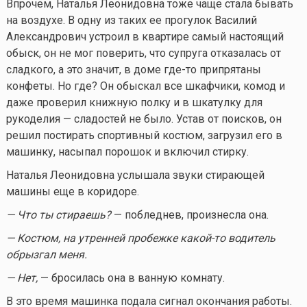
Впрочем, Наталья Леонидовна тоже чаще стала бывать
на воздухе. В одну из таких ее прогулок Василий
Александрович устроил в квартире самый настоящий
обыск, он не мог поверить, что супруга отказалась от
сладкого, а это значит, в доме
где-то
припрятаны
конфеты. Но где? Он обыскал все шкафчики, комод и
даже проверил книжную полку и в шкатулку для
рукоделия — сладостей не было. Устав от поисков, он
решил постирать спортивный костюм, загрузил его в
машинку, насыпал порошок и включил стирку.
Наталья Леонидовна услышала звуки стирающей
машины еще в коридоре.
— Что ты стираешь?
— побледнев, произнесла она.
— Костюм, на утренней пробежке
какой-то
водитель
обрызгал меня.
— Нет,
— бросилась она в ванную комнату.
В это время машинка подала сигнал окончания работы.