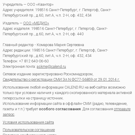
Учредитель — ООО «Квантор»
Адрес учредителя: 198516 Санкт-Петербург, г. Петергоф, Санкт-
Петербургский пр., д.60, лит.А, ч.п. 2-Н, оф. 432, 434
Издатель —
ООО «МЕДИО»
Адрес издателя: 198516 Санкт-Петербург, г. Петергоф, Санкт-
Петербургский пр., д.60, лит.А, ч.п. 2-Н, оф. 440
Главный редактор - Комарова Мария Сергеевна
Адрес редакции:
198516
Санкт-Петербург, г. Петергоф
,
Санкт-
Петербургский пр., д.60, лит.А, ч.п. 2-Н, оф. 432, 434
Телефон:
+7 812 640-06-60
Электронная почта:
askme@calend.ru
Сетевое издание зарегистрировано Роскомнадзором,
Свидетельство о регистрации СМИ Эл.N ФС77-56859 от 29.01.2014 г.
Использование любой информации CALEND.RU на веб-сайтах возможно
только при условии наличия у каждого скопированного материала активной
гиперссылки на страницу-источник.
Использование информации сайта в оффлайн-СМИ (радио, телевидение,
газеты и т.п.) требует
особого согласования
. Для согласования
отправьте
запрос
.
Условия использования сайта
Пользовательское соглашение