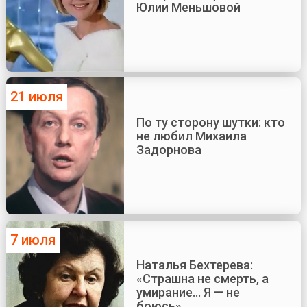
Юлии Меньшовой
21 июля
По ту сторону шутки: кто
не любил Михаила
Задорнова
7 июля
Наталья Бехтерева:
«Страшна не смерть, а
умирание... Я — не
боюсь»