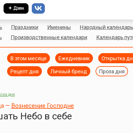
ь
Праздники
Именины
Народный календарь
ь
Производственные календари
Календарь пу
В этом месяце
Ежедневник
Открытка дн
Рецепт дня
Личный бренд
Проза дня
оза дня
да —
Вознесение Господне
ать Небо в себе