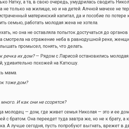
ко Натку, а та, в свою очередь, умудрилась сводить Никол
 не только на жилище, но и на детей. Алчной мачехе не те
еистраченный материнский капитал, да и пособие по потере
ть семью, работать молодая жена не хотела.
ать, но она не оставляла попыток достучаться до органов 
она смотрела на отражение неба в равнодушной реке, женщ
лышать промысел, понять, что делать.
к речка их дом?
— Рядом с Ларисой остановились молодая
й, удивительно похожей на Катюшу.
сь мама.
ок тоже дом?
 много. И как они не ссорятся?
да молодец — дом, где живет семья Николая — это и ее дом
й с братом. Она переедет туда завтра же, но не к брату, а 
ка. А лучше сегодня, пусть попробуют выгнать, врежет в 