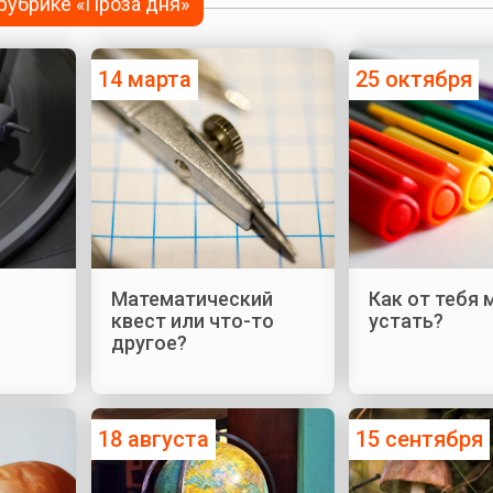
 рубрике «Проза дня»
14 марта
25 октября
Математический
Как от тебя
квест или что-то
устать?
другое?
18 августа
15 сентября