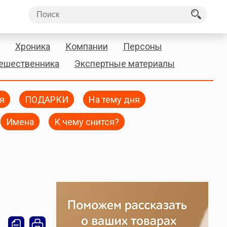
Хроника
Компании
Персоны
тешественника
Экспертные материалы
я
ПОДАРКИ
На тему дня
Имена
К чему снится?