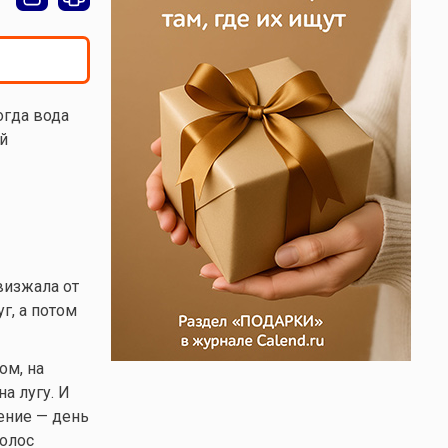
огда вода
й
визжала от
г, а потом
ом, на
а лугу. И
ение — день
голос