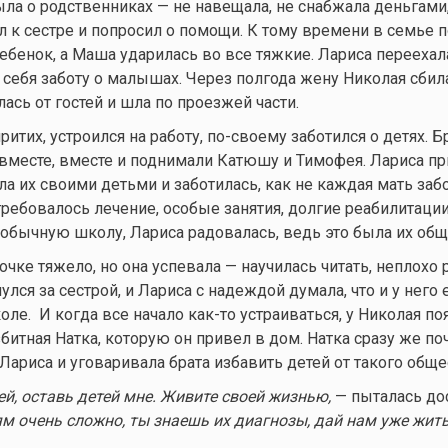
ыла о родственниках — не навещала, не снабжала деньгами,
 к сестре и попросил о помощи. К тому времени в семье 
ебенок, а Маша ударилась во все тяжкие. Лариса переехала
 себя заботу о малышах. Через полгода жену Николая сбил
сь от гостей и шла по проезжей части.
итих, устроился на работу, по-своему заботился о детях. Бр
месте, вместе и поднимали Катюшу и Тимофея. Лариса пр
а их своими детьми и заботилась, как не каждая мать забо
ребовалось лечение, особые занятия, долгие реабилитации
обычную школу, Лариса радовалась, ведь это была их общ
очке тяжело, но она успевала — научилась читать, неплохо
улся за сестрой, и Лариса с надеждой думала, что и у него 
коле. И когда все начало
как-то
устраиваться, у Николая по
битная Натка, которую он привел в дом. Натка сразу же п
 Лариса и уговаривала брата избавить детей от такого обще
ей, оставь детей мне. Живите своей жизнью,
— пыталась до
м очень сложно, ты знаешь их диагнозы, дай нам уже жить