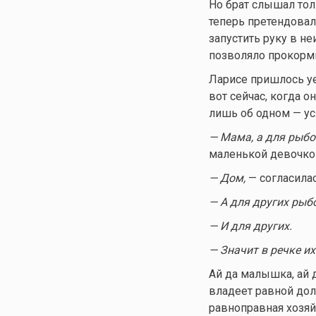
Но брат слышал толь
теперь претендовала
запустить руку в н
позволяло прокорми
Ларисе пришлось уех
вот сейчас, когда 
лишь об одном — ус
— Мама, а для рыбо
маленькой девочко
— Дом,
— согласила
— А для других рыб
— И для других.
— Значит в речке их
Ай да малышка, ай 
владеет равной доле
равноправная хозяй