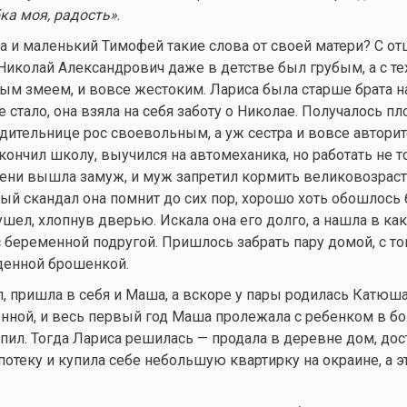
ка моя, радость»
.
и маленький Тимофей такие слова от своей матери? С от
Николай Александрович даже в детстве был грубым, а с тех
ым змеем, и вовсе жестоким. Лариса была старше брата н
е стало, она взяла на себя заботу о Николае. Получалось пл
дительнице рос своевольным, а уж сестра и вовсе автори
кончил школу, выучился на автомеханика, но работать не т
ени вышла замуж, и муж запретил кормить великовозраст
ный скандал она помнит до сих пор, хорошо хоть обошлось 
ушел, хлопнув дверью. Искала она его долго, а нашла в
как
 беременной подругой. Пришлось забрать пару домой, с то
денной брошенкой.
, пришла в себя и Маша, а вскоре у пары родилась Катюш
нной, и весь первый год Маша пролежала с ребенком в бо
пил. Тогда Лариса решилась — продала в деревне дом, до
потеку и купила себе небольшую квартирку на окраине, а э