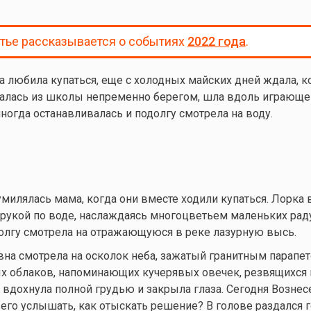
атье рассказывается о событиях
2022 года
.
 любила купаться, еще с холодных майских дней ждала, к
щалась из школы непременно берегом, шла вдоль играюще
ногда останавливалась и подолгу смотрела на воду.
милялась мама, когда они вместе ходили купаться. Лорка 
 рукой по воде, наслаждаясь многоцветьем маленьких раду
долгу смотрела на отражающуюся в реке лазурную высь.
на смотрела на осколок неба, зажатый гранитным парапет
 облаков, напоминающих кучерявых овечек, резвящихся н
вдохнула полной грудью и закрыла глаза. Сегодня Вознес
 его услышать, как отыскать решение? В голове раздался 