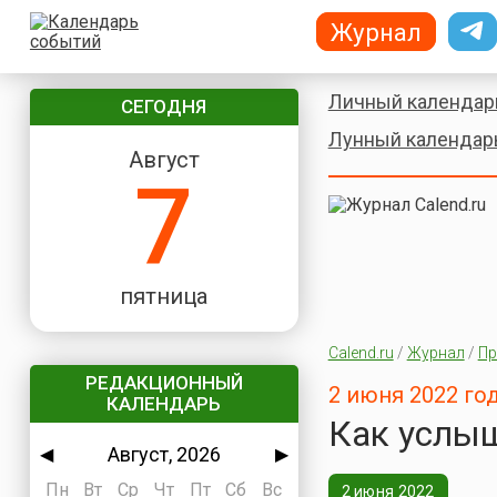
Журнал
Личный календар
СЕГОДНЯ
Лунный календар
Август
7
пятница
Calend.ru
/
Журнал
/
Пр
РЕДАКЦИОННЫЙ
2 июня 2022 го
КАЛЕНДАРЬ
Как услыш
Август, 2026
◀
▶
Пн
Вт
Ср
Чт
Пт
Сб
Вс
2 июня 2022