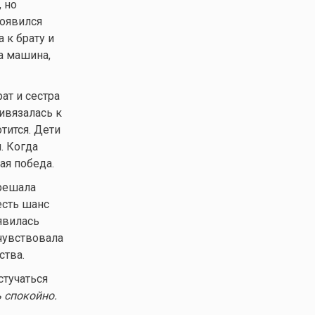
 но
появился
 к брату и
а машина,
ат и сестра
ивязалась к
тится. Дети
. Когда
ая победа.
 решала
есть шанс
явилась
очувствовала
ства.
стучаться
 спокойно.