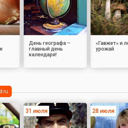
День географа –
«Гавжет» и 
е
главный день
урожай
календаря!
d.ru
31 июля
28 июля