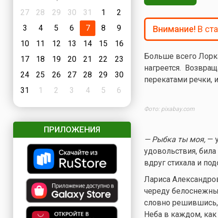
27
28
29
30
31
1
2
3
4
5
6
7
8
9
Внимание!
В ст
10
11
12
13
14
15
16
Больше всего Лорка
17
18
19
20
21
22
23
нагреется. Возвра
24
25
26
27
28
29
30
перекатами речки, и
31
1
2
3
4
5
6
Фото: pixabay.com
ПРИЛОЖЕНИЯ
— Рыбка ты моя,
— у
удовольствия, била
вдруг стихала и по
Лариса Александров
череду белоснежных
словно решившись, 
Неба в каждом, как