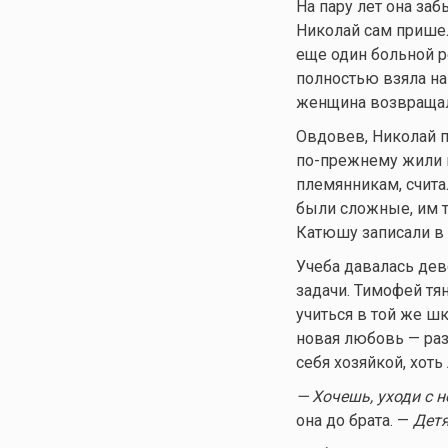
На пару лет она заб
Николай сам пришел
еще один больной р
полностью взяла на
женщина возвращала
Овдовев, Николай пр
по-прежнему жили в
племянникам, считал
были сложные, им т
Катюшу записали в 
Учеба давалась дев
задачи. Тимофей тян
учиться в той же ш
новая любовь — раз
себя хозяйкой, хоть
— Хочешь, уходи с н
она до брата. —
Детя