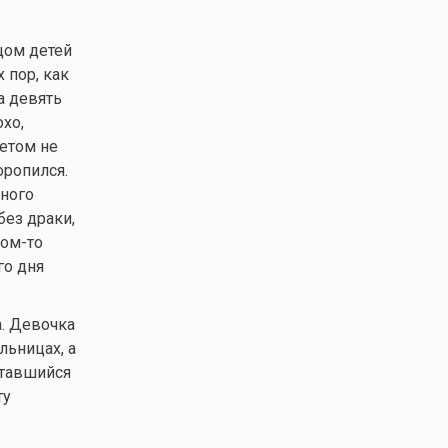
цом детей
 пор, как
а девять
охо,
тетом не
оропился.
ного
без драки,
ом-то
го дня
а. Девочка
льницах, а
ставшийся
ту