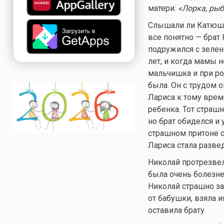
матери:
«Лорка, рыб
Слышали ли Катюша 
все понятно — брат 
подружился с зелен
лет, и когда мамы н
мальчишка и при ро
была. Он с трудом о
Лариса к тому врем
ребенка. Тот страш
но брат обиделся и 
страшном притоне с
Лариса стала разве
Николай протрезвел
была очень болезне
Николай страшно за
от бабушки, взяла и
оставила брату.