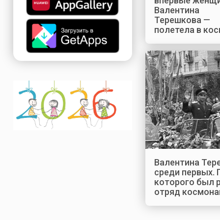
впервые женщ
Валентина
Терешкова —
полетела в ко
Валентина Тер
среди первых. 
которого был 
отряд космона