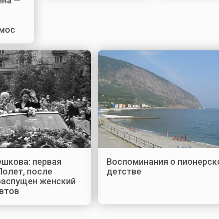
ина —
смос
ешкова: первая
Воспоминания о пионерск
Полет, после
детстве
распущен женский
втов