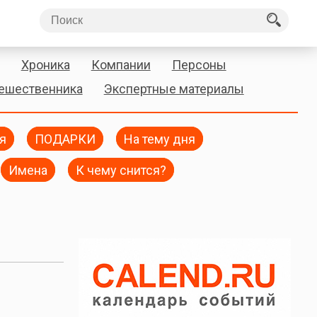
Хроника
Компании
Персоны
тешественника
Экспертные материалы
я
ПОДАРКИ
На тему дня
Имена
К чему снится?