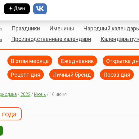
ь
Праздники
Именины
Народный календарь
ь
Производственные календари
Календарь пу
В этом месяце
Ежедневник
Открытка дн
Рецепт дня
Личный бренд
Проза дня
риодика
/
2022
/
Июнь
/ 16 июня
 года