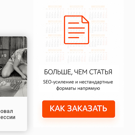
вовал
фессии