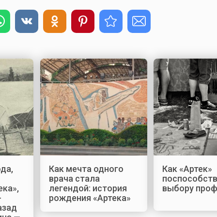
да,
Как мечта одного
Как «Артек»
врача стала
поспособст
ека»,
легендой: история
выбору про
-
рождения «Артека»
азад