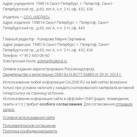
Адрес учредителя: 198516 Санкт-Петербург, г. Петергоф, Санкт-
Петербургский пр., д.60, лит.А, ч.п. 2-Н, оф. 432, 434
Издатель —
ООО «МЕДИО»
Адрес издателя: 198516 Санкт-Петербург, г. Петергоф, Санкт-
Петербургский пр., д.60, лит.А, ч.п. 2-Н, оф. 440
Главный редактор - Комарова Мария Сергеевна
Адрес редакции:
198516
Санкт-Петербург, г. Петергоф
,
Санкт-
Петербургский пр., д.60, лит.А, ч.п. 2-Н, оф. 432, 434
Телефон:
+7 812 640-06-60
Электронная почта:
askme@calend.ru
Сетевое издание зарегистрировано Роскомнадзором,
Свидетельство о регистрации СМИ Эл.N ФС77-56859 от 29.01.2014 г.
Использование любой информации CALEND.RU на веб-сайтах возможно
только при условии наличия у каждого скопированного материала активной
гиперссылки на страницу-источник.
Использование информации сайта в оффлайн-СМИ (радио, телевидение,
газеты и т.п.) требует
особого согласования
. Для согласования
отправьте
запрос
.
Условия использования сайта
Пользовательское соглашение
Политика конфиденциальности