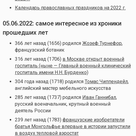
Календарь православных праздников на 2022 г.
05.06.2022: самое интересное из хроники
прошедших лет
366 лет назад (1656) родился
Жозеф Турнефор
,
французский ботаник
316 лет назад (1706)
в Москве открыт военный
госпиталь (ныне — Главный военный клинический
госпиталь имени Н.Н. Бурденко)
304 года назад (1718) родился
Томас Чиппендейл
,
английский мастер мебельного искусства
285 лет назад (1737) родился
Иван Ганнибал
,
русский военачальник, крупный военный
деятель России
239 лет назад (1783)
французские изобретатели
братья Монгольфье впервые в истории запустили
в воздух тепловой аэростат