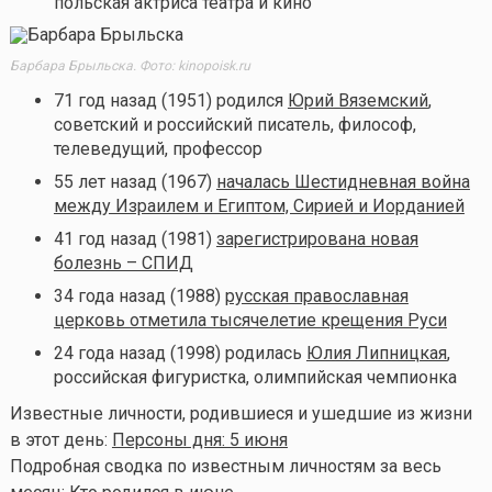
польская актриса театра и кино
Барбара Брыльска. Фото: kinopoisk.ru
71 год назад (1951) родился
Юрий Вяземский
,
советский и российский писатель, философ,
телеведущий, профессор
55 лет назад (1967)
началась Шестидневная война
между Израилем и Египтом, Сирией и Иорданией
41 год назад (1981)
зарегистрирована новая
болезнь – СПИД
34 года назад (1988)
русская православная
церковь отметила тысячелетие крещения Руси
24 года назад (1998) родилась
Юлия Липницкая
,
российская фигуристка, олимпийская чемпионка
Известные личности, родившиеся и ушедшие из жизни
в этот день:
Персоны дня: 5 июня
Подробная сводка по известным личностям за весь