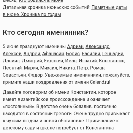
месяц:
Кто родился в июне
Детальная хроника июньских событий:
Памятные даты
в июне. Хроника по годам
Кто сегодня именинник?
5 июня празднуют именины
Адриан
,
Александр
,
Алексей
,
Андрей
,
Афанасий
,
Борис
,
Василий
,
Геннадий
,
Даниил
,
Дмитрий
,
Евдокия
,
Иван
,
Игнатий
,
Константин
,
Леонтий
,
Мария
,
Михаил
,
Никита
,
Петр
,
Роман
,
Севастьян
,
Федор
. Уважаемые именинники, пожалуйста,
примите наши поздравления от имени Calend.ru!
Давайте поговорим об имени Константин, которое
имеет византийское происхождение и означает
«постоянный». В детстве очень боязлив, постоянно
находится в состоянии тревоги. Очень трудно привыкает
к чужим людям и новой обстановке. Привыкание к
детскому саду и школе потребует от Константина