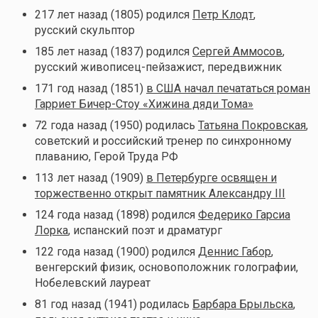
217 лет назад (1805) родился
Петр Клодт
,
русский скульптор
185 лет назад (1837) родился
Сергей Аммосов
,
русский живописец-пейзажист, передвижник
171 год назад (1851)
в США начал печататься роман
Гарриет Бичер-Стоу «Хижина дяди Тома»
72 года назад (1950) родилась
Татьяна Покровская
,
советский и российский тренер по синхронному
плаванию, Герой Труда РФ
113 лет назад (1909)
в Петербурге освящен и
торжественно открыт памятник Александру III
124 года назад (1898) родился
Федерико Гарсиа
Лорка
, испанский поэт и драматург
122 года назад (1900) родился
Деннис Габор
,
венгерский физик, основоположник голографии,
Нобелевский лауреат
81 год назад (1941) родилась
Барбара Брыльска
,