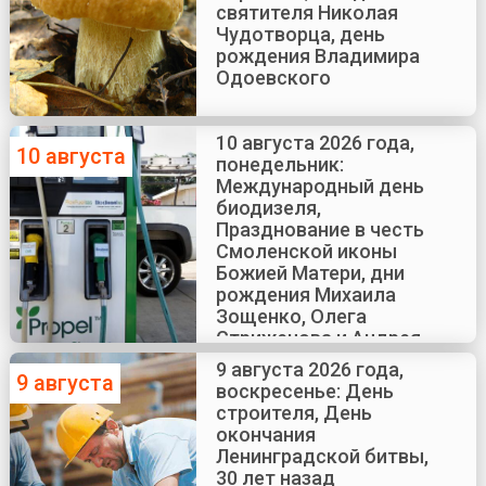
святителя Николая
Чудотворца, день
рождения Владимира
Одоевского
10 августа 2026 года,
10 августа
понедельник:
Международный день
биодизеля,
Празднование в честь
Смоленской иконы
Божией Матери, дни
рождения Михаила
Зощенко, Олега
Стриженова и Андрея
Краско
9 августа 2026 года,
9 августа
воскресенье: День
строителя, День
окончания
Ленинградской битвы,
30 лет назад