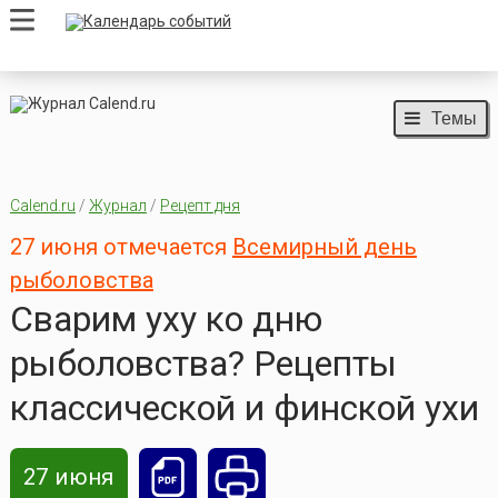
Темы
Calend.ru
/
Журнал
/
Рецепт дня
27 июня отмечается
Всемирный день
рыболовства
Сварим уху ко дню
рыболовства? Рецепты
классической и финской ухи
27 июня