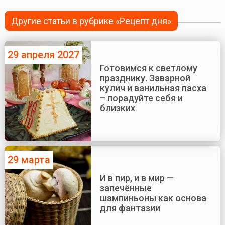
Другие статьи в рубрике «Рецепт дня»
29 апреля 2027
Готовимся к светлому
празднику. Заварной
кулич и ванильная пасха
– порадуйте себя и
близких
29 марта
И в пир, и в мир —
запечённые
шампиньоны как основа
для фантазии