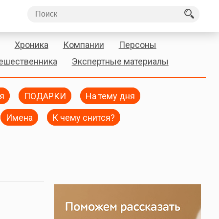
Хроника
Компании
Персоны
тешественника
Экспертные материалы
я
ПОДАРКИ
На тему дня
Имена
К чему снится?