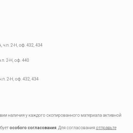
 ч.п. 2-Н, оф. 432, 434
.п. 2-Н, оф. 440
.п. 2-Н, оф. 432, 434
вии наличия у каждого скопированного материала активной
ебует
особого согласования
. Для согласования
отправьте