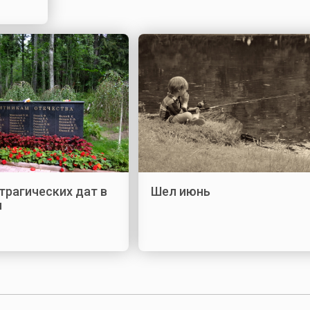
трагических дат в
Шел июнь
и