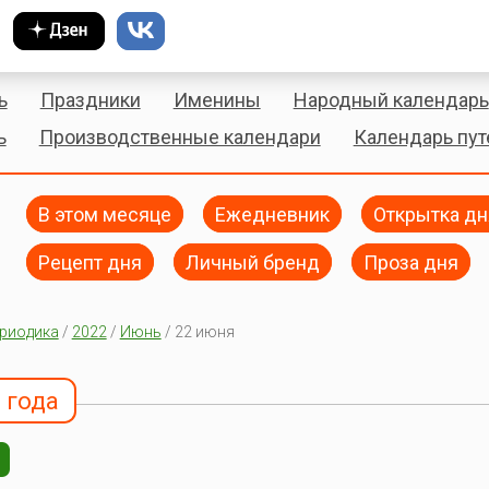
ь
Праздники
Именины
Народный календарь
ь
Производственные календари
Календарь пу
В этом месяце
Ежедневник
Открытка дн
Рецепт дня
Личный бренд
Проза дня
риодика
/
2022
/
Июнь
/ 22 июня
 года