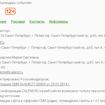
Календарь событий»
ение
Реклама
Контакты
Информеры
антор»
6 Санкт-Петербург, г. Петергоф, Санкт-Петербургский пр., д.60, лит.А,
ИО»
Санкт-Петербург, г. Петергоф, Санкт-Петербургский пр., д.60, лит.А, ч
омарова Мария Сергеевна
6
Санкт-Петербург, г. Петергоф
,
Санкт-Петербургский пр., д.60, лит.А, ч
6-60
kme@calend.ru
гистрировано Роскомнадзором,
трации СМИ Эл.N ФС77-56859 от 29.01.2014 г.
информации CALEND.RU на веб-сайтах возможно только при усло
ицу-источник.
ции сайта в оффлайн-СМИ (радио, телевидение, газеты и т.п.) тр