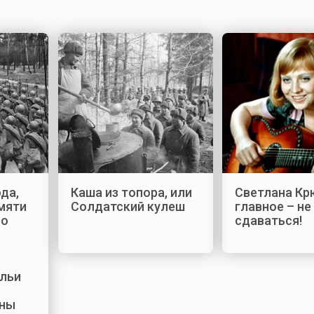
да,
Каша из топора, или
Светлана Кр
мяти
Солдатский кулеш
главное – не
ло
сдаваться!
льи
аны