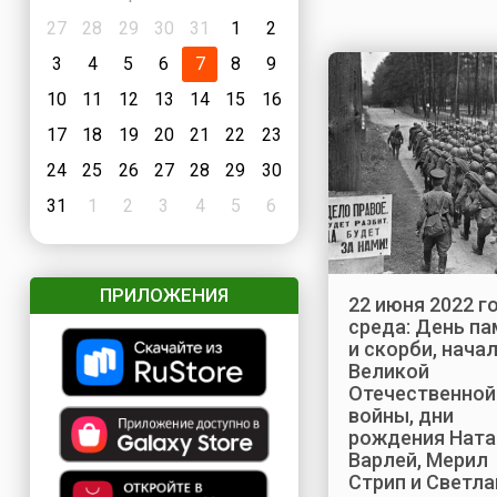
27
28
29
30
31
1
2
3
4
5
6
7
8
9
10
11
12
13
14
15
16
17
18
19
20
21
22
23
24
25
26
27
28
29
30
31
1
2
3
4
5
6
ПРИЛОЖЕНИЯ
22 июня 2022 го
среда: День па
и скорби, нача
Великой
Отечественной
войны, дни
рождения Ната
Варлей, Мерил
Стрип и Светл