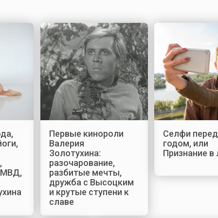
да,
Первые кинороли
Селфи пере
йоги,
Валерия
годом, или
Золотухина:
Признание в
,
разочарование,
 МВД,
разбитые мечты,
дружба с Высоцким
ухина
и крутые ступени к
славе