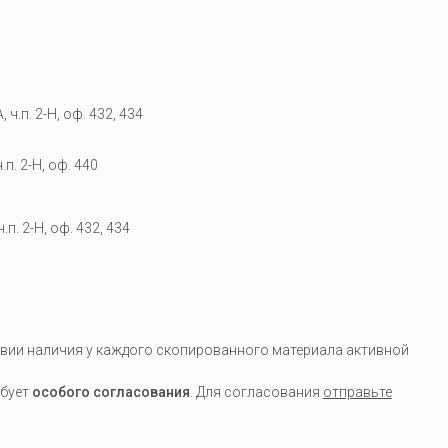
 ч.п. 2-Н, оф. 432, 434
.п. 2-Н, оф. 440
.п. 2-Н, оф. 432, 434
вии наличия у каждого скопированного материала активной
ебует
особого согласования
. Для согласования
отправьте