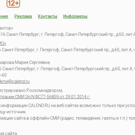
ение
Реклама
Контакты
Информеры
антор»
6 Санкт-Петербург, г. Петергоф, Санкт-Петербургский пр., д.60, лит.А,
ИО»
Санкт-Петербург, г. Петергоф, Санкт-Петербургский пр., д.60, лит.А, ч
омарова Мария Сергеевна
6
Санкт-Петербург, г. Петергоф
,
Санкт-Петербургский пр., д.60, лит.А, ч
6-60
kme@calend.ru
гистрировано Роскомнадзором,
трации СМИ Эл.N ФС77-56859 от 29.01.2014 г.
информации CALEND.RU на веб-сайтах возможно только при усло
ицу-источник.
ции сайта в оффлайн-СМИ (радио, телевидение, газеты и т.п.) тр
ия сайта