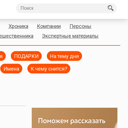
Хроника
Компании
Персоны
тешественника
Экспертные материалы
я
ПОДАРКИ
На тему дня
Имена
К чему снится?