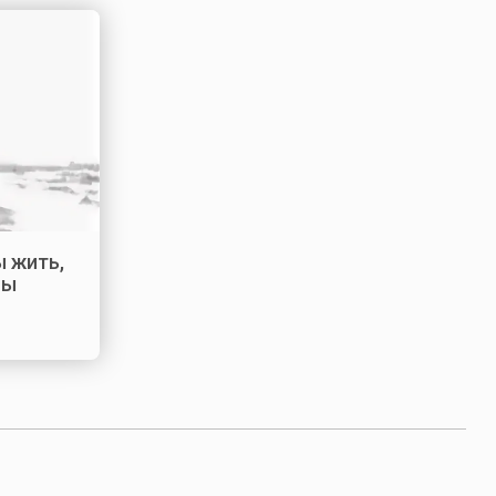
ы жить,
бы