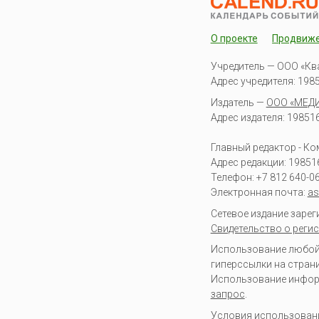
О проекте
Продвиж
Учредитель — ООО «Кв
Адрес учредителя: 19851
Издатель —
ООО «МЕД
Адрес издателя: 198516 
Главный редактор - К
Адрес редакции:
19851
Телефон:
+7 812 640-0
Электронная почта:
as
Сетевое издание заре
Свидетельство о регис
Использование любой 
гиперссылки на стран
Использование информа
запрос
.
Условия использован