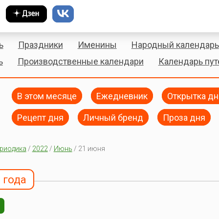
ь
Праздники
Именины
Народный календарь
ь
Производственные календари
Календарь пу
В этом месяце
Ежедневник
Открытка дн
Рецепт дня
Личный бренд
Проза дня
риодика
/
2022
/
Июнь
/ 21 июня
 года