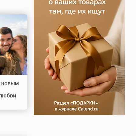
д новым
 любви