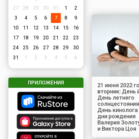
27
28
29
30
31
1
2
3
4
5
6
7
8
9
10
11
12
13
14
15
16
17
18
19
20
21
22
23
24
25
26
27
28
29
30
31
1
2
3
4
5
6
ПРИЛОЖЕНИЯ
21 июня 2022 го
вторник: День 
День летнего
солнцестояния
День кинолога
дни рождения
Валерия Золот
и Виктора Цоя