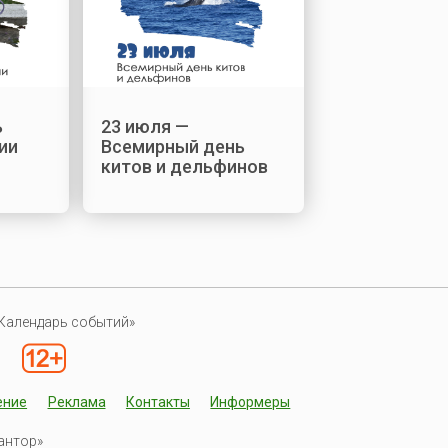
ь
23 июля —
ии
Всемирный день
китов и дельфинов
Календарь событий»
ение
Реклама
Контакты
Информеры
антор»