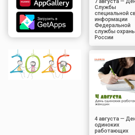
7 августа — Де
Службы
специальной св
информации
Федеральной
службы охран
России
4 августа — Де
одиноких
работающих