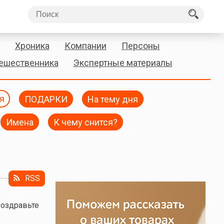
Хроника
Компании
Персоны
тешественника
Экспертные материалы
я
ПОДАРКИ
На тему дня
Имена
К чему снится?
RSS
Поздравьте