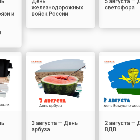
нь
День
5 августа — 
железнодорожных
светофора
язи и
войск России
ы
нь
3 августа — День
2 августа — 
арбуза
ВДВ