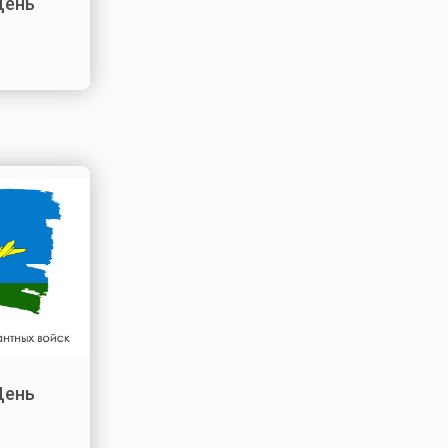
День
День