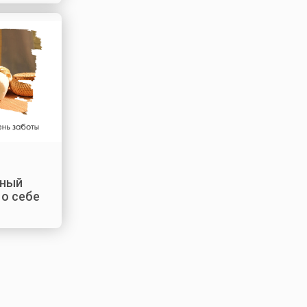
ный
 о себе