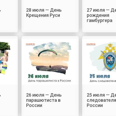
ь
28 июля — День
27 июля — Д
Крещения Руси
рождения
гамбургера
ь
26 июля — День
25 июля — Д
парашютиста в
следователя
России
России