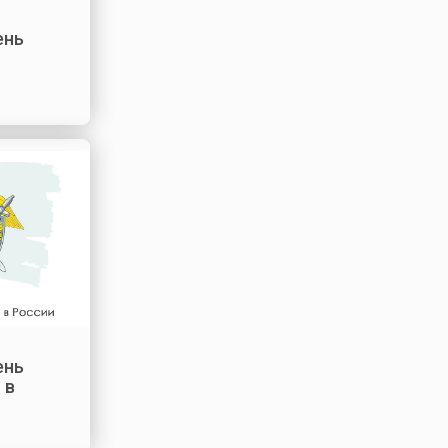
ень
ень
 в