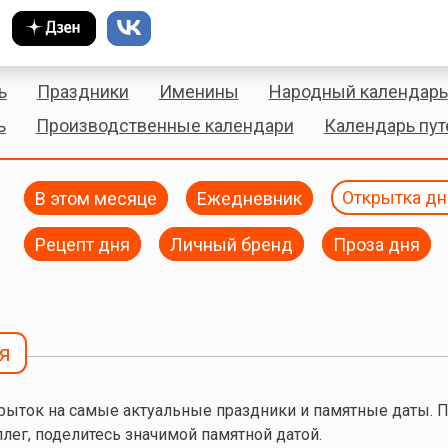
ь
Праздники
Именины
Народный календарь
ь
Производственные календари
Календарь пу
В этом месяце
Ежедневник
Открытка дн
Рецепт дня
Личный бренд
Проза дня
я
рыток на самые актуальные праздники и памятные даты. 
ллег, поделитесь значимой памятной датой.