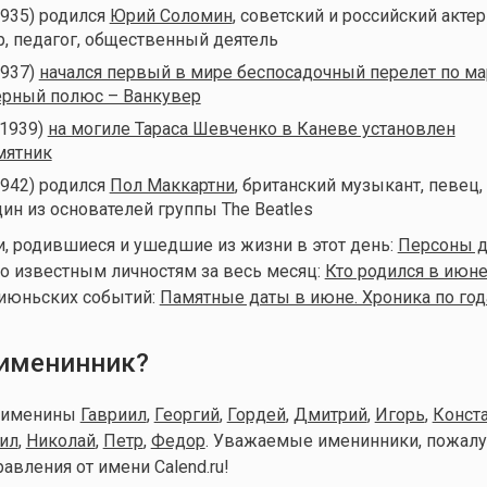
1935) родился
Юрий Соломин
, советский и российский актер
р, педагог, общественный деятель
1937)
начался первый в мире беспосадочный перелет по м
ерный полюс – Ванкувер
(1939)
на могиле Тараса Шевченко в Каневе установлен
мятник
1942) родился
Пол Маккартни
, британский музыкант, певец,
ин из основателей группы The Beatles
, родившиеся и ушедшие из жизни в этот день:
Персоны д
о известным личностям за весь месяц:
Кто родился в июн
 июньских событий:
Памятные даты в июне. Хроника по го
 именинник?
т именины
Гавриил
,
Георгий
,
Гордей
,
Дмитрий
,
Игорь
,
Конст
ил
,
Николай
,
Петр
,
Федор
. Уважаемые именинники, пожалу
авления от имени Calend.ru!