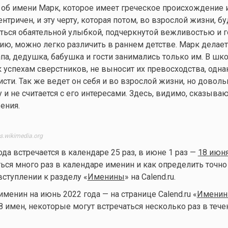
об имени Марк, которое имеет греческое происхождение и
нтричен, и эту черту, которая потом, во взрослой жизни, бу
ться обаятельной улыбкой, подчеркнутой вежливостью и 
ю, можно легко различить в раннем детстве. Марк делает
апа, дедушка, бабушка и гости занимались только им. В шк
к успехам сверстников, не выносит их превосходства, одна
сти. Так же ведет он себя и во взрослой жизни, но доволь
у и не считается с его интересами. Здесь, видимо, сказыва
ения.
.wikimedia.org
ода встречается в календаре 25 раз, в июне 1 раз —
18 июн
ься много раз в календаре именин и как определить точно
вступлении к разделу «
Именины
» на Calend.ru.
менин на июнь 2022 года — на странице Calend.ru «
Именин
8 имен, некоторые могут встречаться несколько раз в тече