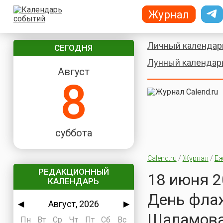
Журнал
Личный календар
СЕГОДНЯ
Лунный календар
Август
8
суббота
Calend.ru
/
Журнал
/
Еж
РЕДАКЦИОННЫЙ
18 июня 2
КАЛЕНДАРЬ
День фла
Август, 2026
◀
▶
Шаламова
Пн
Вт
Ср
Чт
Пт
Сб
Вс