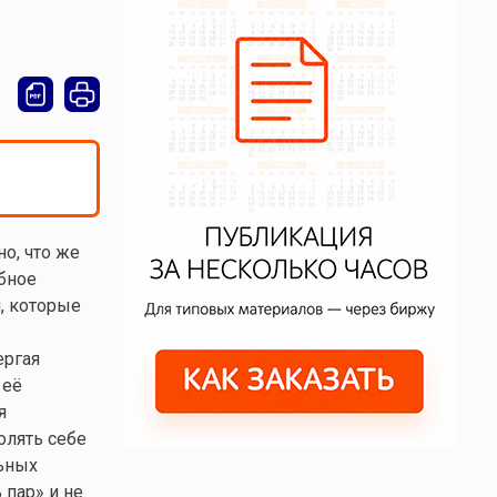
о, что же
обное
, которые
ергая
 её
я
олять себе
льных
пар» и не