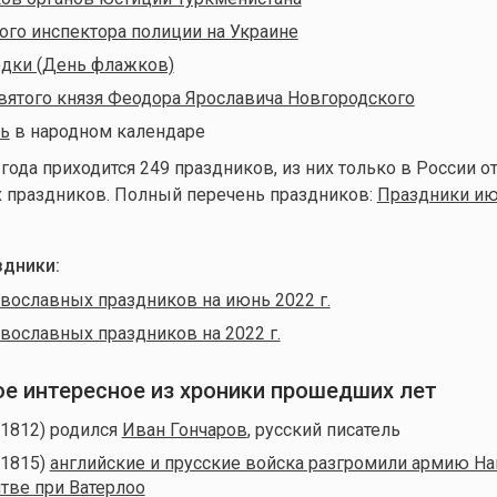
ого инспектора полиции на Украине
едки (День флажков)
вятого князя Феодора Ярославича Новгородского
ь
в народном календаре
 года приходится 249 праздников,
из них только в России о
х праздников. Полный перечень праздников:
Праздники ию
дники:
вославных праздников на июнь 2022 г.
вославных праздников на 2022 г.
мое интересное из хроники прошедших лет
(1812) родился
Иван Гончаров
, русский писатель
(1815)
английские и прусские войска разгромили армию Н
итве при Ватерлоо