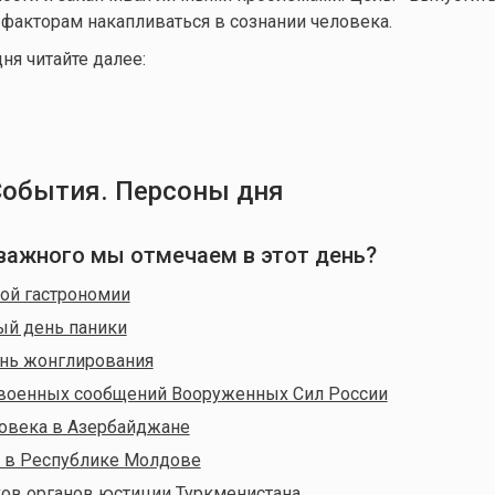
факторам накапливаться в сознании человека.
ня читайте далее:
События. Персоны дня
о важного мы отмечаем в этот день?
ой гастрономии
й день паники
нь жонглирования
военных сообщений Вооруженных Сил России
овека в Азербайджане
а в Республике Молдове
ов органов юстиции Туркменистана