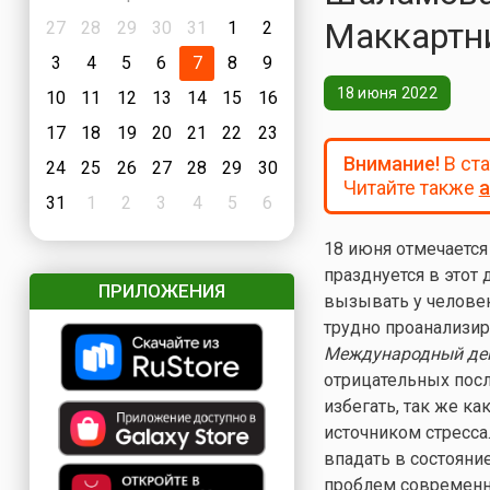
Маккартн
27
28
29
30
31
1
2
3
4
5
6
7
8
9
18 июня 2022
10
11
12
13
14
15
16
17
18
19
20
21
22
23
Внимание!
В ст
24
25
26
27
28
29
30
Читайте также
а
31
1
2
3
4
5
6
18 июня отмечается
празднуется в этот 
ПРИЛОЖЕНИЯ
вызывать у человек
трудно проанализиро
Международный ден
отрицательных посл
избегать, так же ка
источником стресса
впадать в состояни
проблем современно