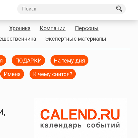
Хроника
Компании
Персоны
тешественника
Экспертные материалы
я
ПОДАРКИ
На тему дня
Имена
К чему снится?
и,