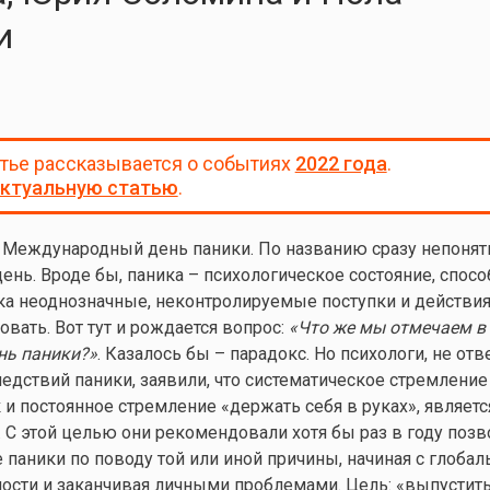
и
атье рассказывается о событиях
2022 года
.
ктуальную статью
.
 Международный день паники. По названию сразу непонятн
день. Вроде бы, паника – психологическое состояние, спос
а неоднозначные, неконтролируемые поступки и действия
вать. Вот тут и рождается вопрос:
«Что же мы отмечаем в
ь паники?»
. Казалось бы – парадокс. Но психологи, не отв
едствий паники, заявили, что систематическое стремление
к и постоянное стремление «держать себя в руках», являетс
. С этой целью они рекомендовали хотя бы раз в году позв
е паники по поводу той или иной причины, начиная с глоба
сти и заканчивая личными проблемами. Цель: «выпустить 