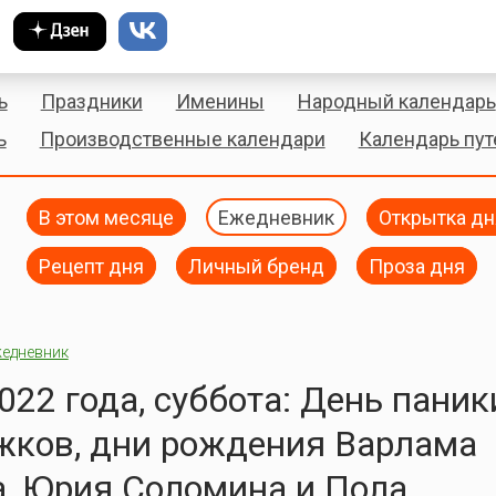
ь
Праздники
Именины
Народный календарь
ь
Производственные календари
Календарь пу
В этом месяце
Ежедневник
Открытка дн
Рецепт дня
Личный бренд
Проза дня
едневник
022 года, суббота: День паник
жков, дни рождения Варлама
, Юрия Соломина и Пола