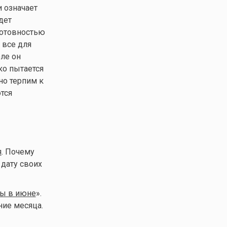
 означает
дет
готовностью
 все для
оле он
ко пытается
но терпим к
ются
я
. Почему
 дату своих
ы в июне
».
ние месяца.