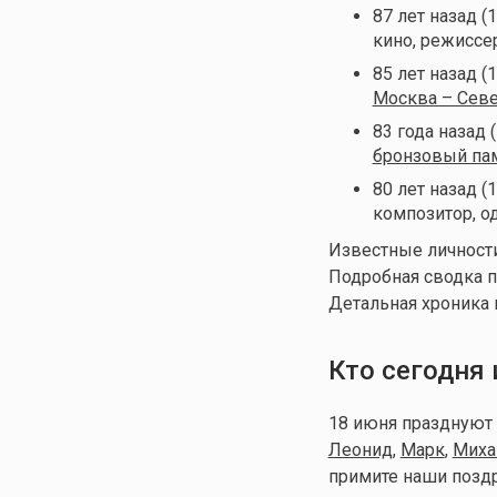
87 лет назад (
кино, режиссе
85 лет назад (
Москва – Сев
83 года назад 
бронзовый па
80 лет назад (
композитор, од
Известные личности
Подробная сводка п
Детальная хроника
Кто сегодня
18 июня праздную
Леонид
,
Марк
,
Миха
примите наши поздр