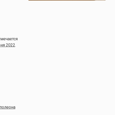
тмечается
ня 2022
.
аполеона