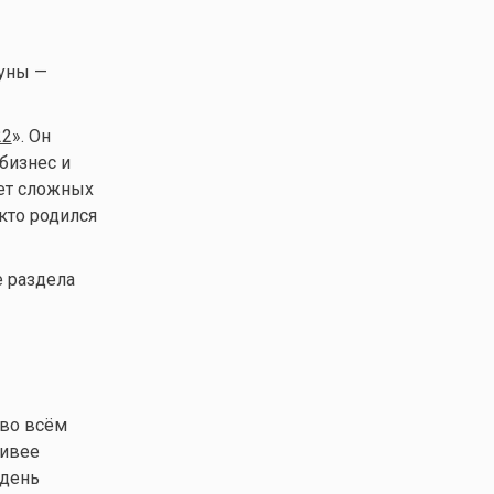
луны —
22
». Он
бизнес и
чет сложных
кто родился
е раздела
 во всём
чивее
 день