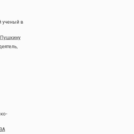
й ученый в
 Пушкину
деятель,
ико-
BA