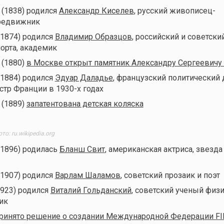
 (1838) родился
Александр Киселев
, русский живописец-
ередвижник
(1874) родился
Владимир Образцов
, российский и советски
порта, академик
 (1880)
в Москве открыт памятник Александру Сергеевичу
(1884) родился
Эдуар Даладье
, французский политический 
тр Франции в 1930-х годах
 (1889)
запатентована детская коляска
то: ru.wikipedia.org
(1896) родилась
Бланш Свит
, американская актриса, звезда
(1907) родился
Варлам Шаламов
, советский прозаик и поэт
1923) родился
Виталий Гольданский
, советский ученый физ
ик
ринято решение о создании Международной Федерации FI