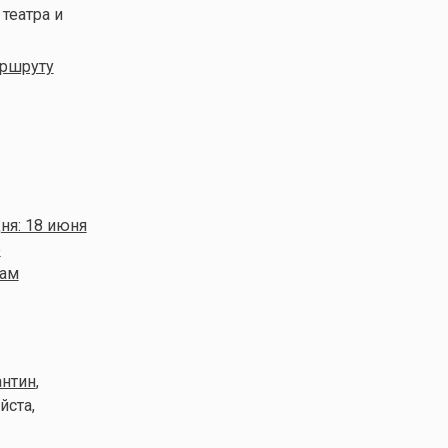
 театра и
аршруту
ня: 18 июня
е
дам
антин
,
йста,