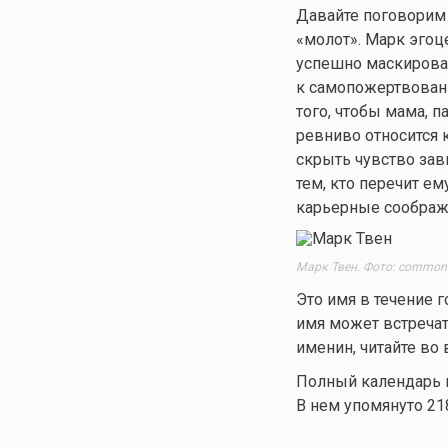
Давайте поговорим 
«молот». Марк эгоце
успешно маскирова
к самопожертвовани
того, чтобы мама, п
ревниво относится 
скрыть чувство зави
тем, кто перечит ем
карьерные соображ
Марк Твен. Фото: commons
Это имя в течение г
имя может встречат
именин, читайте во 
Полный календарь и
В нем упомянуто 21