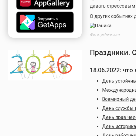
давать стрессовым 
О других событиях д
Фото: pxhere.com
Праздники. 
18.06.2022: чт
День устойчив
Международны
Всемирный де
День службы 
День прав чел
День историк
День работник