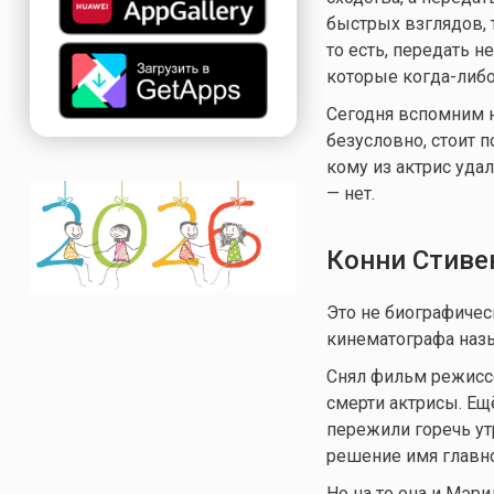
быстрых взглядов, 
то есть, передать н
которые
когда-либ
Сегодня вспомним н
безусловно, стоит 
кому из актрис уда
— нет.
Конни Стиве
Это не биографичес
кинематографа наз
Снял фильм режиссё
смерти актрисы. Ещ
пережили горечь ут
решение имя главно
Но на то она и Мэр