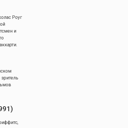
колас Роуг
кой
ртсмен и
то
ккарти.
нском
о зритель
льмов
991)
риффитс,