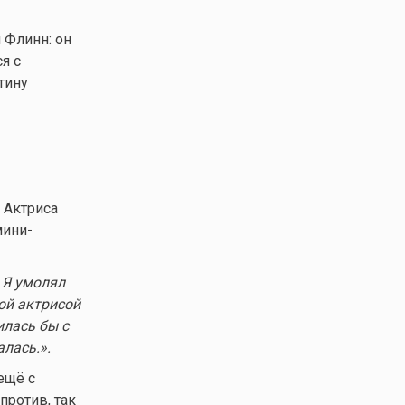
 Флинн: он
я с
тину
 Актриса
мини-
 Я умолял
ой актрисой
илась бы с
алась.».
ещё с
против, так