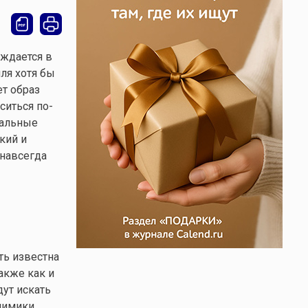
ждается в
ля хотя бы
ет образ
ситься по-
дальные
кий и
 навсегда
ть известна
акже как и
ут искать
мимики,