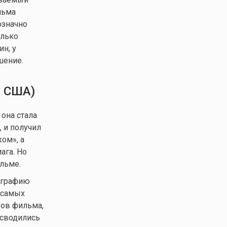
льма
означно
олько
н, у
шение.
, США)
она стала
 и получил
ом», а
ага. Но
льме.
иографию
 самых
ров фильма,
 сводились