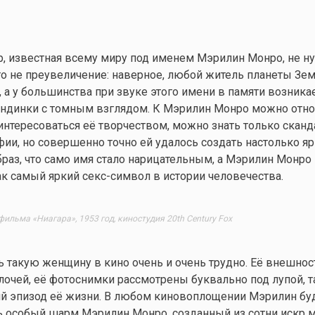
 известная всему миру под именем Мэрилин Монро, не ну
то не преувеличение: наверное, любой житель планеты Зем
, а у большинства при звуке этого имени в памяти возника
ндинки с томным взглядом. К Мэрилин Монро можно отно
интересоваться её творчеством, можно знать только скан
фии, но совершенно точно ей удалось создать настолько яр
аз, что само имя стало нарицательным, а Мэрилин Монро
к самый яркий секс-символ в истории человечества.
фильма «Ниагара», 1953 год, киностудия 20th Century Fox
ь такую женщину в кино очень и очень трудно. Её внешнос
очей, её фотоснимки рассмотрены буквально под лупой, т
 эпизод её жизни. В любом киновоплощении Мэрилин буд
ть особый шарм Мэрилин Монро, созданный из сотни искр 