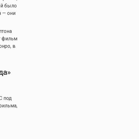
ой было
 — они
лтона
от фильм
нро, в
да»
C под
фильма,