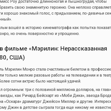
«мисс Роу достаточно длинноногая и пышногрудая, чтобы
разить свою знаменитую героиню. Она неплохо справляетс
и хорошо знакомый голос, с придыханием, по-девичьи се
нный».
льм вошёл в историю кинематографа как попытка показат
нро, но очень поверхностно и упрощенно.
 в фильме «Мэрилин: Нерассказанная
80, США)
ль Мэрилин Монро стала счастливым билетом в профессию
ли только мелкие разовые работы на телевидении и в театр
более сотни актрис было настоящей удачей.
 огромным: три с половиной миллиона долларов, на глав
везды, как Ричард Бейсхарт из «Моби Дика», звезда Брод
на «Оскара» драматург Джейсон Миллер и другие. Интересн
му Джин в детстве сыграла тогда еще никому не известн