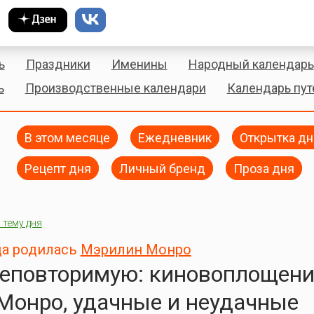
ь
Праздники
Именины
Народный календарь
ь
Производственные календари
Календарь пу
В этом месяце
Ежедневник
Открытка дн
Рецепт дня
Личный бренд
Проза дня
 тему дня
да родилась
Мэрилин Монро
неповторимую: киновоплощен
Монро, удачные и неудачные