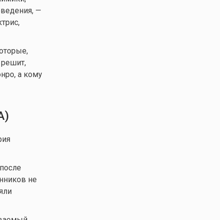
ведения, —
трис,
оторые,
 решит,
нро, а кому
А)
рия
 после
нников не
яли
ываемый