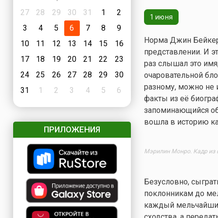
27
28
29
30
31
1
2
1 июня
3
4
5
6
7
8
9
Норма Джин Бейкер,
10
11
12
13
14
15
16
представлении. И э
17
18
19
20
21
22
23
раз слышал это имя
24
25
26
27
28
29
30
очаровательной бло
разному, можно не 
31
1
2
3
4
5
6
факты из её биогра
запоминающийся обр
вошла в историю ка
ПРИЛОЖЕНИЯ
Мэрилин Монро.
Кадр из 
Безусловно, сыграт
поклонникам до мел
каждый мельчайший
сходства, а переда