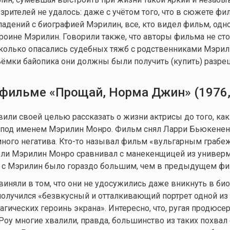
 зрителей не удалось: даже с учётом того, что в сюжете фи
адений с биографией Мэрилин, все, кто видел фильм, одн
ероине Мэрилин. Говорили также, что авторы фильма не ст
сколько опасались судебных тяжб с родственниками Мэрили
ъёмки байопика они должны были получить (купить) разре
 фильме «Прощай, Норма Джин» (1976
или своей целью рассказать о жизни актрисы до того, как 
 под именем Мэрилин Монро. Фильм снял Ларри Бьюкенен,
много негатива.
Кто-то
называл фильм «вульгарным грабеж
оли Мэрилин Монро сравнивал с манекенщицей из универм
у с Мэрилин было гораздо большим, чем в предыдущем фи
иняли в том, что они не удосужились даже вникнуть в б
 получился «безвкусный и отталкивающий портрет одной из
агических героинь экрана». Интересно, что, ругая продюсе
Роу многие хвалили, правда, большинство из таких похвал