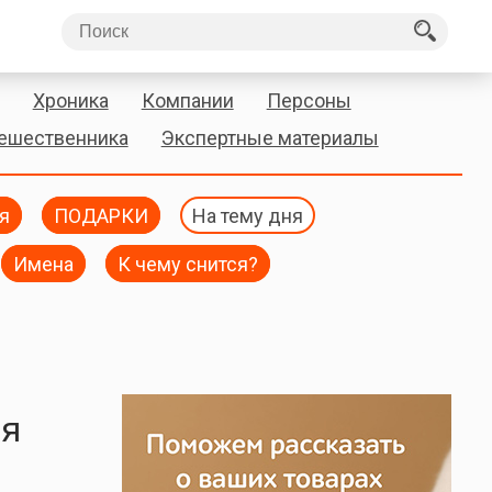
Хроника
Компании
Персоны
тешественника
Экспертные материалы
я
ПОДАРКИ
На тему дня
Имена
К чему снится?
ия