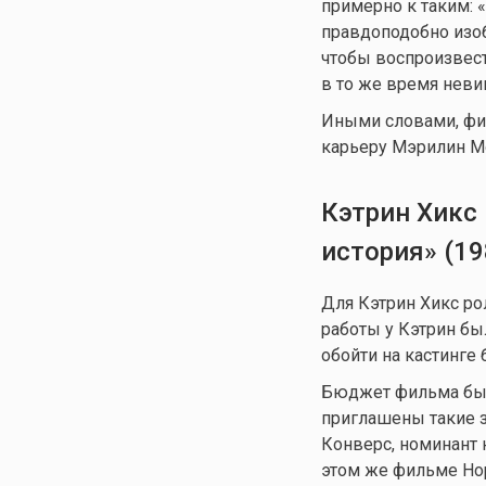
примерно к таким: 
правдоподобно изоб
чтобы воспроизвест
в то же время неви
Иными словами, фи
карьеру Мэрилин Мо
Кэтрин Хикс
история» (19
Для Кэтрин Хикс ро
работы у Кэтрин бы
обойти на кастинге 
Бюджет фильма был
приглашены такие з
Конверс, номинант 
этом же фильме Нор