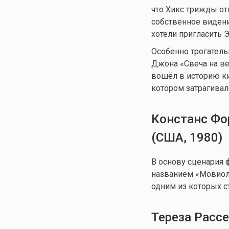
что Хикс трижды от
собственное видени
хотели пригласить 
Особенно трогатель
Джона «Свеча на вет
вошёл в историю ки
котором затрагивал
Констанс Фо
(США, 1980)
В основу сценария 
названием «Мовиола
одним из которых ст
Тереза Расс