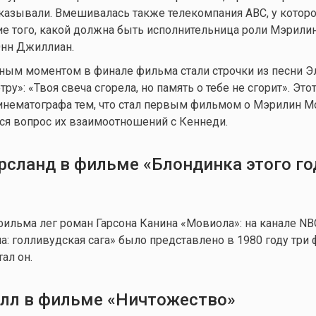
казывали. Вмешивалась также телекомпания ABC, у котор
е того, какой должна быть исполнительница роли Мэрилин
Энн Джиллиан.
ным моментом в финале фильма стали строчки из песни Э
ру»: «Твоя свеча сгорела, но память о тебе не сгорит». Эт
нематографа тем, что стал первым фильмом о Мэрилин Мо
ся вопрос их взаимоотношений с Кеннеди.
рсланд в фильме «Блондинка этого го
фильма лег роман Гарсона Канина «Мовиола»: на канале NB
: голливудская сага» было представлено в 1980 году три 
ал он.
елл в фильме «Ничтожество»