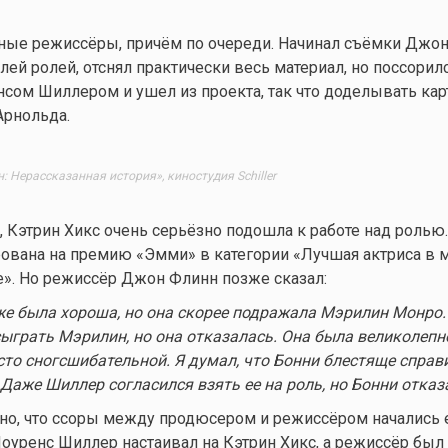
ные режиссёры, причём по очереди. Начинал съёмки Джон
ей ролей, отснял практически весь материал, но поссорилс
ом Шиллером и ушел из проекта, так что доделывать кар
Арнольда.
 Нерассказанная история», киностудия Schiller
 Кэтрин Хикс очень серьёзно подошла к работе над ролью.
ована на премию «Эмми» в категории «Лучшая актриса в 
». Но режиссёр Джон Флинн позже сказал:
же была хороша, но она скорее подражала Мэрилин Монро.
ыграть Мэрилин, но она отказалась. Она была великолепн
сто сногсшибательной. Я думал, что Бонни блестяще справ
Даже Шиллер согласился взять ее на роль, но Бонни отказ
но, что ссоры между продюсером и режиссёром начались 
Лоуренс Шиллер настаивал на Кэтрин Хикс, а режиссёр был 