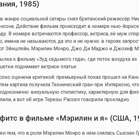
ния, 1985)
 жанре социальной сатиры снял британский режиссёр Ни
онсона. Действие фильма происходит в номере нью-йоркс
ду. В номере встречаются профессор, актриса, её муж спо
о, имена не называются, да это и не нужно: в героях запрос
рт Эйнштейн, Мэрилин Монро, Джо Ди Маджо и Джозеф Ма
ылка к фильму «Зуд седьмого года», где поток воздуха из
етки поднимает актрисе платье.
соко оценена критикой: премьерный показ прошел на Кан
тем картина получила Технический гран-при. Интересно, чт
однозначно: визуальную стилистику, характерную для фи
лили, а вот об игре Терезы Рассел говорили прохладно.
фитс в фильме «Мэрилин и я» (США, 1
ен тем, что в роли Мэрилин Монро в нём снялась Сьюзан Г