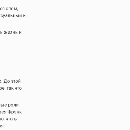
я с тем,
ксуальный и
ь жизнь и
. До этой
е, так что
ные роли
вея Фрэнк
о, что в
ая