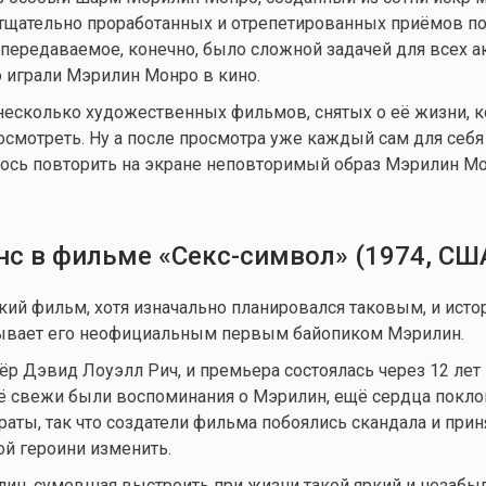
тщательно проработанных и отрепетированных приёмов по
епередаваемое, конечно, было сложной задачей для всех ак
о
играли Мэрилин Монро в кино.
есколько художественных фильмов, снятых о её жизни, к
посмотреть. Ну а после просмотра уже каждый сам для себя
лось повторить на экране неповторимый образ Мэрилин Мо
нс в фильме «Секс-символ» (1974, СШ
кий фильм, хотя изначально планировался таковым, и исто
ывает его неофициальным первым байопиком Мэрилин.
р Дэвид Лоуэлл Рич, и премьера состоялась через 12 лет
ё свежи были воспоминания о Мэрилин, ещё сердца покло
раты, так что создатели фильма побоялись скандала и прин
й героини изменить.
илин, сумевшая выстроить при жизни такой яркий и незаб