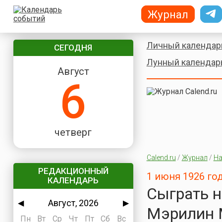
Журнал
Личный календар
СЕГОДНЯ
Лунный календар
Август
6
четверг
Calend.ru
/
Журнал
/
На
РЕДАКЦИОННЫЙ
1 июня 1926 го
КАЛЕНДАРЬ
Сыграть 
Август, 2026
◀
▶
Мэрилин 
Пн
Вт
Ср
Чт
Пт
Сб
Вс