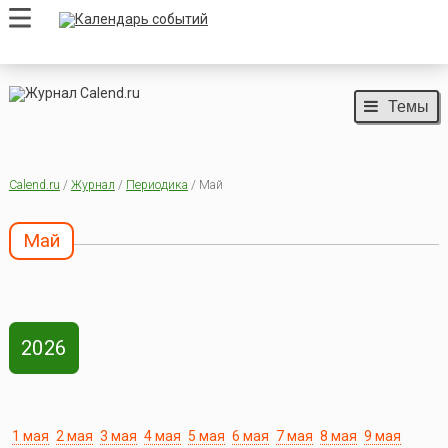
Темы
Calend.ru
/
Журнал
/
Периодика
/ Май
Май
2026
1 мая
2 мая
3 мая
4 мая
5 мая
6 мая
7 мая
8 мая
9 мая