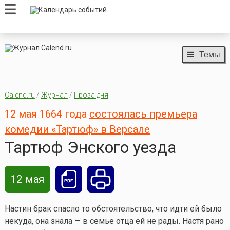
Темы
Calend.ru
/
Журнал
/
Проза дня
12 мая 1664 года
состоялась премьера
комедии «Тартюф» в Версале
Тартюф Энского уезда
12 мая
Настин брак спасло то обстоятельство, что идти ей было
некуда, она знала — в семье отца ей не рады. Настя рано