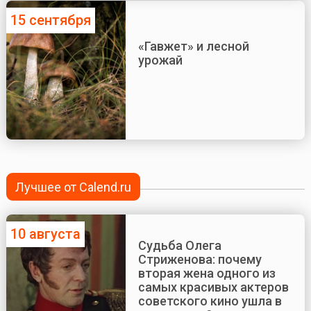
15 сентября
«Гавжет» и лесной
урожай
Лучшее от Calend.ru
10 августа
Судьба Олега
Стриженова: почему
вторая жена одного из
самых красивых актеров
советского кино ушла в