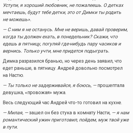
Уступи, я хороший любовник, не пожалеешь. О детках
мечтаешь, будут тебе детки, это от Димки ты родить
не можешь».
— С ним я не останусь. Мне не веришь, давай проверим,
когда ты должен ехать, в понедельник? Скажи, что
едешь в пятницу, погуляй
где-нибудь
пару часиков и
вернись. Только учти, мне придется подыграть.
Димка разразился бранью, но через день заявил, что
едет раньше, в пятницу. Андрей довольно посмотрел
на Настю.
— Ты только не задерживайся, я боюсь, —
прошептала
девушка, «провожая» мужа.
Весь следующий час Андрей
что-то
готовил на кухне.
— Милая, —
зашел он без стука в комнату Насти,
— я нам
романтический ужин приготовил, пойдем, муж твой уже
в пути.