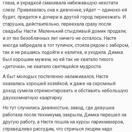
глаза, и украдкой смахивала набежавшую некстати
слезу. Привязалась она к девчонке, уйдет — одиноко ей
будет, придется к дочери в другой город переезжать. И
старушка, действительно, переехала сразу после
свадьбы Насти. Маленький стыдливый домик продали,
и от тех безоблачных лет ничего не осталось. Настя
иногда забредала в тот тупичок, стояла рядом с забором,
так и не решаясь подойти к калитке, и уходила. Димка
был хорошим мужем, но ей так не хватало тихого
«деточка», не хватало светящейся мудрости.
А быт молодых постепенно налаживался, Настя
оказалась хорошей хозяйкой, и даже на скромный
доход сумела отремонтировать и обставить небольшую
двухкомнатную квартирку.
Но тут случились девяностые, завод, где девушка
работала после техникума, закрыли, Димка перешел на
другую работу, а Настя пошла на курсы парикмахеров,
справедливо рассудив, что стричься людям надо