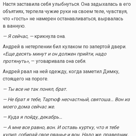
Настя заставила себя улыбнуться. Она задыхалась в его
объятиях, терпела чужие руки на своем теле, чувствуя,
что «гость» не намерен останавливаться, вырвалась
в ванную.
— Я сейчас, —
крикнула она.
Андрей в нетерпении бил кулаком по запертой двери.
«Еще десять минут и он должен прийти, надо
протянуть»
, — уговаривала она себя.
Андрей рвал на ней одежду, когда заметил Димку,
стоящего на пороге.
— Ты все не так понял, брат.
— Не брат я тебе, Тартюф несчастный, святоша… Вон из
моего дома сейчас же.
— Куда я пойду, декабрь…
— А мне все равно, вон. И оставь куртку, что я тебе
купил, собирай свое рванье и вон. Надо же, праведник,