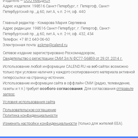
Издатель —
ООО «МЕДИО»
Адрес издателя: 198516 Санкт-Петербург, г. Петергоф, Санкт-
Петербургский пр., д.60, лит.А, ч.п. 2-Н, оф. 440
Главный редактор - Комарова Мария Сергеевна
Адрес редакции:
198516
Санкт-Петербург, г. Петергоф
,
Санкт-
Петербургский пр., д.60, лит.А, ч.п. 2-Н, оф. 432, 434
Телефон:
+7 812 640-06-60
Электронная почта:
askme@calend.ru
Сетевое издание зарегистрировано Роскомнадзором,
Свидетельство о регистрации СМИ Эл.N ФС77-56859 от 29.01.2014 г.
Использование любой информации CALEND.RU на веб-сайтах возможно
только при условии наличия у каждого скопированного материала активной
гиперссылки на страницу-источник.
Использование информации сайта в оффлайн-СМИ (радио, телевидение,
газеты и т.п.) требует
особого согласования
. Для согласования
отправьте
запрос
.
Условия использования сайта
Пользовательское соглашение
Политика конфиденциальности
Изменить настройки конфиденциальности
(только для жителей EEA).