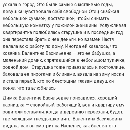
уехала в город. Это были самые счастливые годы,
девушка чувствовала себя свободной. Отец снабжал
небольшой суммой, достаточной, чтобы снимать
небольшую комнатку у пожилой женщины. Услужливая
квартирантка полюбилась старушке и в последний год
она перестала брать с нее деньги, но взамен Настя
делала всю работу по дому. Иногда ей казалось, что
хозяйка, Валентина Васильевна — это ее бабушка, а
маленький домик, спрятавшийся в небольшом тупичке,
родной дом. Старушка тоже привязалась к постоялице,
баловала ее пирогами и блинами, вязала на зиму носки
и стала первой, кто по блестящим глазам девушки
понял, что та влюбилась.
Димка Валентине Васильевне понравился, хороший
парнишка — спокойный, работящий, вон и квартиру ему
родители оставили, когда в деревню переехали, будет,
где молодым гнездышко вить. Валентина Васильевна
видела, как он смотрит на Настенку, как блестят его