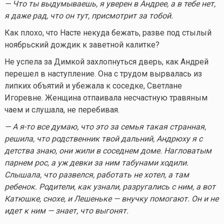
— Что ты выдумываешь, я уверен в Андрее, а в тебе нет,
я даже рад, что он тут, присмотрит за тобой.
Как плохо, что Насте некуда бежать, разве под стылый
ноябрьский дождик к заветной калитке?
Не успела за Димкой захлопнуться дверь, как Андрей
перешел в наступление. Она с трудом вырвалась из
липких объятий и убежала к соседке, Светлане
Игоревне. Женщина отпаивала несчастную травяным
чаем и слушала, не перебивая.
— А
я-то
все думаю, что это за семья такая странная,
решила, что родственник твой дальний, Андрюху я с
детства знаю, они жили в соседнем доме. Нагловатым
парнем рос, а уж девки за ним табунами ходили.
Слышала, что развелся, работать не хотел, а там
ребенок. Родители, как узнали, разругались с ним, а вот
Катюшке, снохе, и Лешеньке — внучку помогают. Он и не
идет к ним — знает, что выгонят.