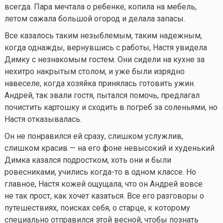
всегда. Пара мечтала о ребенке, копила на мебель,
летом сажала большой огород и делала запасы.
Все казалось таким незыблемым, таким надежным,
когда однажды, вернувшись с работы, Настя увидела
Димку с незнакомым гостем. Они сидели на кухне за
нехитро накрытым столом, и уже были изрядно
навеселе, когда хозяйка принялась готовить ужин.
Андрей, так звали гостя, пытался помочь, предлагал
почистить картошку и сходить в погреб за соленьями, но
Настя отказывалась.
Он не понравился ей сразу, слишком услужлив,
слишком красив — на его фоне невысокий и худенький
Димка казался подростком, хоть они и были
ровесниками, учились
когда-то
в одном классе. Но
главное, Настя кожей ощущала, что он Андрей вовсе
не так прост, как хочет казаться. Все его разговоры о
путешествиях, поисках себя, о старце, к которому
специально отправился этой весной, чтобы познать