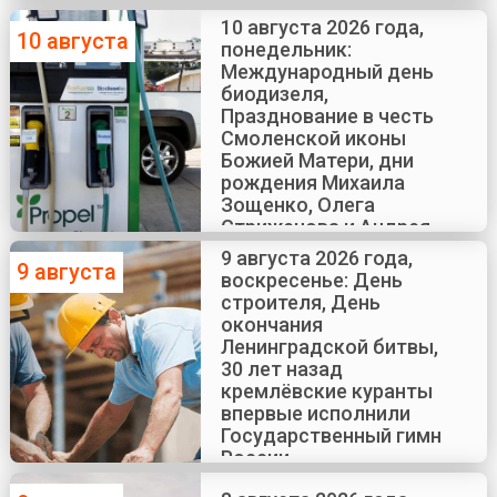
10 августа 2026 года,
10 августа
понедельник:
Международный день
биодизеля,
Празднование в честь
Смоленской иконы
Божией Матери, дни
рождения Михаила
Зощенко, Олега
Стриженова и Андрея
Краско
9 августа 2026 года,
9 августа
воскресенье: День
строителя, День
окончания
Ленинградской битвы,
30 лет назад
кремлёвские куранты
впервые исполнили
Государственный гимн
России