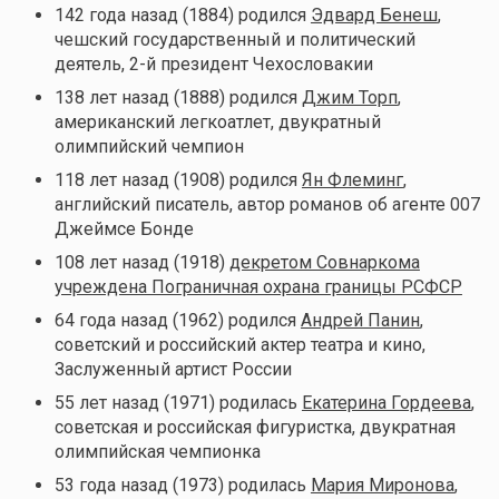
142 года назад (1884) родился
Эдвард Бенеш
,
чешский государственный и политический
деятель, 2-й президент Чехословакии
138 лет назад (1888) родился
Джим Торп
,
американский легкоатлет, двукратный
олимпийский чемпион
118 лет назад (1908) родился
Ян Флеминг
,
английский писатель, автор романов об агенте 007
Джеймсе Бонде
108 лет назад (1918)
декретом Совнаркома
учреждена Пограничная охрана границы РСФСР
64 года назад (1962) родился
Андрей Панин
,
советский и российский актер театра и кино,
Заслуженный артист России
55 лет назад (1971) родилась
Екатерина Гордеева
,
советская и российская фигуристка, двукратная
олимпийская чемпионка
53 года назад (1973) родилась
Мария Миронова
,