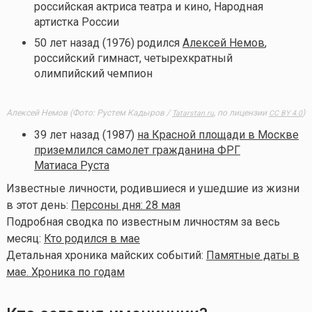
российская актриса театра и кино, Народная
артистка России
50 лет назад (1976) родился
Алексей Немов
,
российский гимнаст, четырехкратный
олимпийский чемпион
Алексей Немов (Фото: Рустем Кадыров /
, по лицензии
)
Tatarstan.ru
CC BY 4.0
39 лет назад (1987)
на Красной площади в Москве
приземлился самолет гражданина ФРГ
Матиаса Руста
Известные личности, родившиеся и ушедшие из жизни
в этот день:
Персоны дня: 28 мая
Подробная сводка по известным личностям за весь
месяц:
Кто родился в мае
Детальная хроника майских событий:
Памятные даты в
мае. Хроника по годам