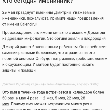
Кто сегодня именинник?
28 мая
празднует именины
Дмитрий
. Уважаемые
именинники, пожалуйста, примите наши поздравления
от имени Calend.ru!
Происхождение это имени связано с именем Деметры
из древней мифологии. Это богиня земли и плодородия.
Дмитрий растет болезненным ребенком. Он переболеет
самыми разными болезнями, что отразится на его
нервной системе. Он будет капризным, требовательным
к окружающим. У матери будет постоянно искать
защиты и помощи.
Дмитрий Харатьян, кадр из фильма «Гардемарины, вперед!» (1987)
Это имя в течение года встречается в календаре более
50 раз, в мае 4 раза —
2 мая
,
5 мая
,
22 мая
,
28
мая
. Почему имя может встречаться много раз в
календаре именин и как определить точно дату своих