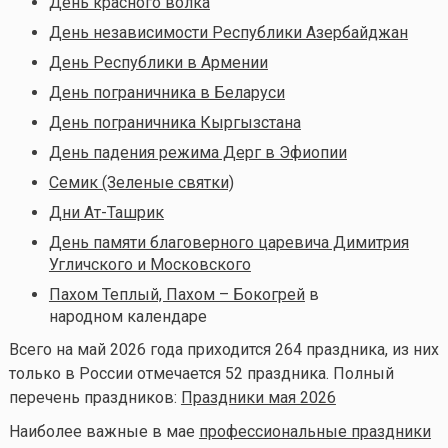
День красного волка
День независимости Республики Азербайджан
День Республики в Армении
День пограничника в Беларуси
День пограничника Кыргызстана
День падения режима Дерг в Эфиопии
Семик (Зеленые святки)
Дни Ат-Ташрик
День памяти благоверного царевича Димитрия
Угличского и Московского
Пахом Теплый, Пахом – Бокогрей
в
народном календаре
Всего на май 2026 года приходится 264 праздника, из них
только в России отмечается 52 праздника. Полный
перечень праздников:
Праздники мая 2026
Наиболее важные в мае
профессиональные праздники