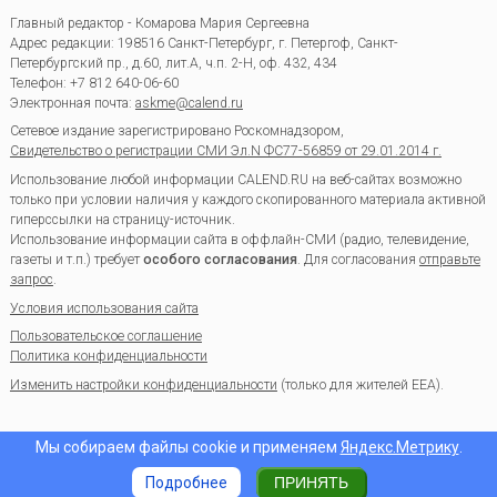
Главный редактор - Комарова Мария Сергеевна
Адрес редакции:
198516
Санкт-Петербург, г. Петергоф
,
Санкт-
Петербургский пр., д.60, лит.А, ч.п. 2-Н, оф. 432, 434
Телефон:
+7 812 640-06-60
Электронная почта:
askme@calend.ru
Сетевое издание зарегистрировано Роскомнадзором,
Свидетельство о регистрации СМИ Эл.N ФС77-56859 от 29.01.2014 г.
Использование любой информации CALEND.RU на веб-сайтах возможно
только при условии наличия у каждого скопированного материала активной
гиперссылки на страницу-источник.
Использование информации сайта в оффлайн-СМИ (радио, телевидение,
газеты и т.п.) требует
особого согласования
. Для согласования
отправьте
запрос
.
Условия использования сайта
Пользовательское соглашение
Политика конфиденциальности
Изменить настройки конфиденциальности
(только для жителей EEA).
Мы собираем файлы cookie и применяем
Яндекс.Метрику
.
Подробнее
ПРИНЯТЬ