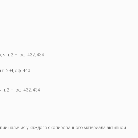
 ч.п. 2-Н, оф. 432, 434
.п. 2-Н, оф. 440
.п. 2-Н, оф. 432, 434
вии наличия у каждого скопированного материала активной