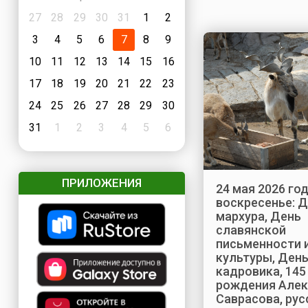
27
28
29
30
31
1
2
3
4
5
6
7
8
9
10
11
12
13
14
15
16
17
18
19
20
21
22
23
24
25
26
27
28
29
30
31
1
2
3
4
5
6
ПРИЛОЖЕНИЯ
24 мая 2026 год
воскресенье: 
мархура, День
славянской
письменности 
культуры, Ден
кадровика, 145
рождения Алек
Саврасова, рус