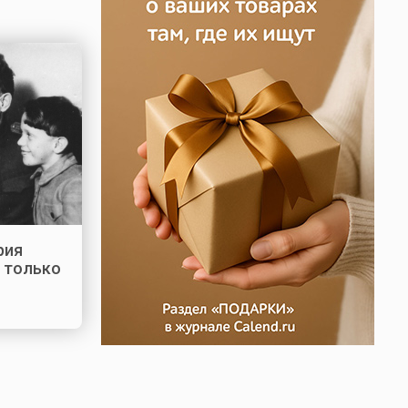
рия
 только