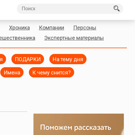
Хроника
Компании
Персоны
тешественника
Экспертные материалы
я
ПОДАРКИ
На тему дня
Имена
К чему снится?