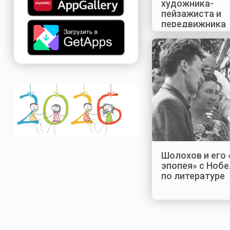
художника-
пейзажиста и
передвижника
Шолохов и его
эпопея» с Ноб
по литературе