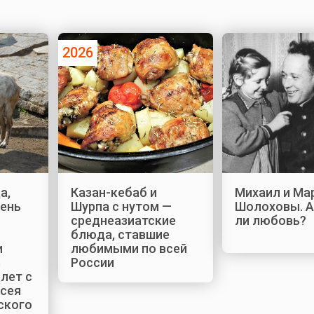
2026
а,
Казан-кебаб и
Михаил и Ма
День
Шурпа с нутом —
Шолоховы. А
среднеазиатские
ли любовь?
блюда, ставшие
и
любимыми по всей
ь
России
 лет с
сея
ского