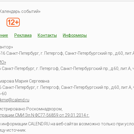
Календарь событий»
ение
Реклама
Контакты
Информеры
антор»
6 Санкт-Петербург, г. Петергоф, Санкт-Петербургский пр., д.60, лит.А,
ИО»
Санкт-Петербург, г. Петергоф, Санкт-Петербургский пр., д.60, лит.А, ч
омарова Мария Сергеевна
6
Санкт-Петербург, г. Петергоф
,
Санкт-Петербургский пр., д.60, лит.А, ч
6-60
kme@calend.ru
гистрировано Роскомнадзором,
трации СМИ Эл.N ФС77-56859 от 29.01.2014 г.
информации CALEND.RU на веб-сайтах возможно только при усло
ицу-источник.