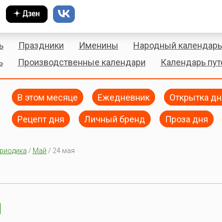
ь
Праздники
Именины
Народный календарь
ь
Производственные календари
Календарь пу
В этом месяце
Ежедневник
Открытка дн
Рецепт дня
Личный бренд
Проза дня
риодика
/
Май
/ 24 мая