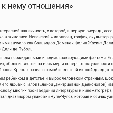
 к нему отношения»
нтереснейшая личность, с которой, в первую очередь, асс
а в живописи. Испанский живописец, график, скульптор, 
ое имя звучало как Сальвадор Доменек Фелип Жасинт Дали
 Дали де Пуболь.
олнена неожиданными и подчас шокирующими фактами. Его
», «Сон» известны на весь мир и не теряют актуальности п
 Иоанна Креста» названа самой известной иконой двадцатог
м ребенком в детстве и вырос человеком странным, шо
 его любви с Галой (Еленой Дмитриевной Дьяконовой) из
основу многих произведений литературы и кинематографа.
тал дизайнером упаковки Чупа-Чупса, которая и сейчас уз