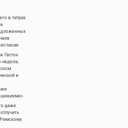
го в титрах
ва
редложенных
ачала
огласия.
к Гастон
 недели,
жском
ческой и
аже
ьшевизме».
го даже
 отлучить
 Римскому.