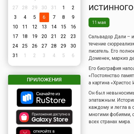
истинного
27
28
29
30
31
1
2
3
4
5
6
7
8
9
11 мая
10
11
12
13
14
15
16
17
18
19
20
21
22
23
Сальвадор Дали – и
течение сюрреализм
24
25
26
27
28
29
30
писатель. Его полн
31
1
2
3
4
5
6
Доменек, маркиз де
Его биография нап
«Постоянство памяти
ПРИЛОЖЕНИЯ
а картина «Христос
Он был невыносимы
эпатажным. История
каждому и легла в 
многими фобиями, с
всех странах мира.