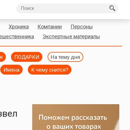
Хроника
Компании
Персоны
тешественника
Экспертные материалы
я
ПОДАРКИ
На тему дня
Имена
К чему снится?
звел