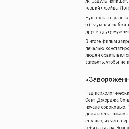
Ж. Садуль напишет,
теорий Фрейда, Лот
Бунюэль же расскаж
о безумной любви,
друг к другу мужчи
В итоге фильм запр
печалью констатиро
людей охватывал св
затевать, чтобы не
«Заворожен
Над психологическ
Сент-Джорджа Сонд
начале сороковых. 
должность главного
странно, из чего о
себя за врача. Вско