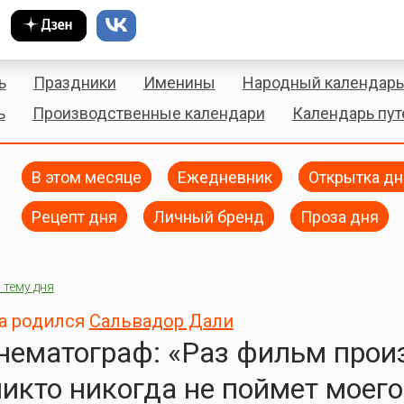
ь
Праздники
Именины
Народный календарь
ь
Производственные календари
Календарь пу
В этом месяце
Ежедневник
Открытка дн
Рецепт дня
Личный бренд
Проза дня
 тему дня
да родился
Сальвадор Дали
нематограф: «Раз фильм прои
никто никогда не поймет моего