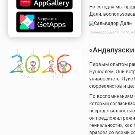
Но сегодня мы пред
Дали, воспользовав
Сальвадор Дали. Фото: Ка
«Андалузски
Первым опытом раб
Бунюэлем. Они вст
университете. Луис
сюрреалистов и цел
По воспоминаниям 
который согласилас
посредственностью»
он предложил режис
гениальности», как 
вразрез со всеми 