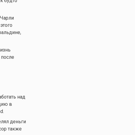
к будто
 Чарли
 этого
ральдине,
изнь
 после
ботать над
цию в
d.
елял деньги
сор также