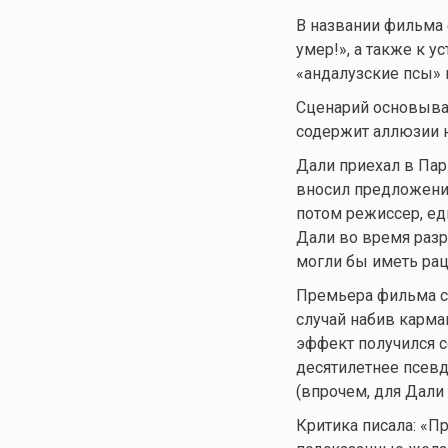
В названии фильма 
умер!», а также к
«андалузские псы» 
Сценарий основывае
содержит аллюзии н
Дали приехал в Пар
вносил предложени
потом режиссер, ед
Дали во время разр
могли бы иметь рац
Премьера фильма со
случай набив карма
эффект получился с
десятилетнее псев
(впрочем, для Дали
Критика писала: «П