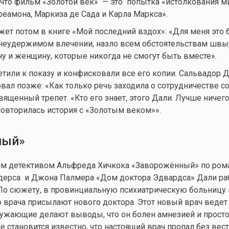
 что фильм «Золотой век» — это попытка «истолкования м
реамона, Маркиза де Сада и Карла Маркса».
ет потом в книге «Мой последний вздох»: «Для меня это
 неудержимом влечении, назло всем обстоятельствам ш
ну и женщину, которые никогда не смогут быть вместе».
етили к показу и конфисковали все его копии. Сальвадор Д
вал позже: «Как только речь заходила о сотрудничестве со
ященный трепет. «Кто его знает, этого Дали. Лучше ничего
 повторилась история с «Золотым веком»».
ный»
им детективом Альфреда Хичкока «Заворожённый» по ром
ерса и Джона Палмера «Дом доктора Эдвардса» Дали ра
По сюжету, в провинциальную психиатрическую больницу 
 врача присылают нового доктора. Этот новый врач ведет
кружающие делают выводы, что он болен амнезией и прост
ре становится известно, что настоящий врач пропал без вес