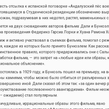
есть отсылка к испанской поговорке «Андалузский пёс во
 устоявшемуся в Студенческой резиденции обозначению в
южан, подразумевая в них недотеп, растяп, маменькиных 
тся на двух сновидениях авторов фильма: Дали и Бунюэля
а произведения Федерико Гарсиа Лорки и Хуана Рамона Х
иж и активно участвовал в съемках фильма, помогал с реж
я, каждое из которых было принято Бунюэлем. Как расск
инственное правило, которого придерживались они с Сал
аботки фильма, — это запрет на «любые идеи или образы,
иональное объяснение».
стоялась в 1929 году, и Бунюэль пошел на премьеру, на в
ны камнями, чтобы можно было отбиться от разъяренных з
овершенно иной. Дали сказал об этом так: «за один вечер
доумствование послевоенного авангардизма». Фильм нео
 – ожидаемо) стал популярным.
ричудливые, иррациональные образы этого фильма, явно