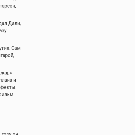
терсен,
дал Дали,
азу
угие. Сам
гарой,
скар»
плана и
ффекты.
 фильм
 году он