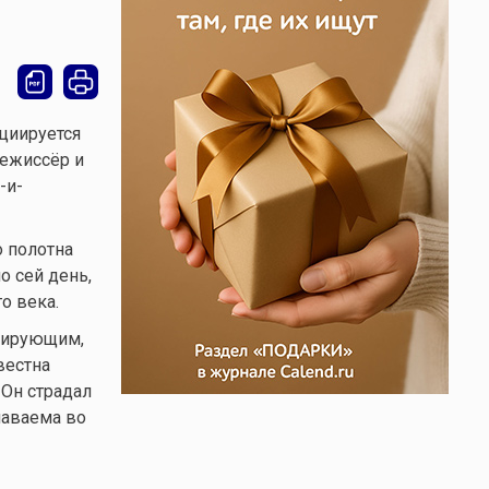
оциируется
режиссёр и
-и-
 полотна
о сей день,
о века.
кирующим,
вестна
 Он страдал
наваема во