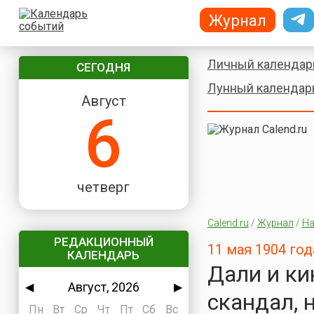
Журнал
Личный календар
СЕГОДНЯ
Лунный календар
Август
6
четверг
Calend.ru
/
Журнал
/
На
РЕДАКЦИОННЫЙ
11 мая 1904 го
КАЛЕНДАРЬ
Дали и ки
Август, 2026
◀
▶
скандал, 
Пн
Вт
Ср
Чт
Пт
Сб
Вс