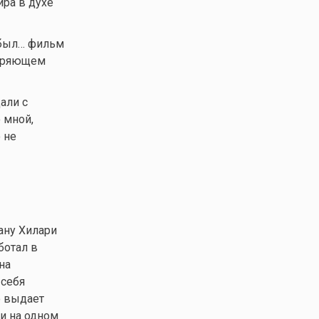
ира в духе
 был… фильм
выряющем
али с
 мной,
 не
ану Хилари
ботал в
на
 себя
о выдает
ти на одном