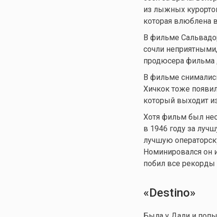
из лыжных курортов.
которая влюблена в
В фильме Сальвадор
сочли неприятными,
продюсера фильма 
В фильме снимались
Хичкок тоже появил
который выходит из
Хотя фильм был нео
в 1946 году за луч
лучшую операторск
Номинировался он и
побил все рекорды 
«
Destino
»
Была у Дали и попы