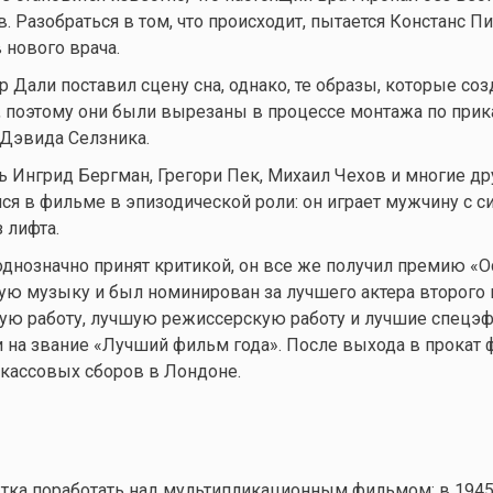
 Разобраться в том, что происходит, пытается Констанс Пи
 нового врача.
 Дали поставил сцену сна, однако, те образы, которые соз
 поэтому они были вырезаны в процессе монтажа по прик
Дэвида Селзника.
 Ингрид Бергман, Грегори Пек, Михаил Чехов и многие др
ся в фильме в эпизодической роли: он играет мужчину с си
 лифта.
днозначно принят критикой, он все же получил премию «О
шую музыку и был номинирован за лучшего актера второго 
ую работу, лучшую режиссерскую работу и лучшие спецэ
 на звание «Лучший фильм года». После выхода в прокат
кассовых сборов в Лондоне.
тка поработать над мультипликационным фильмом: в 1945