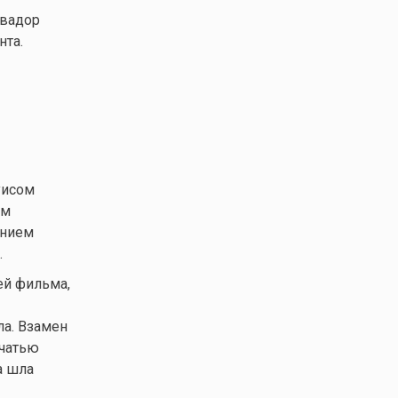
ьвадор
нта.
уисом
ом
ением
.
ей фильма,
а. Взамен
ечатью
а шла