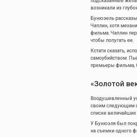
подсказанные желан
возникали из глубо
Бунюэель рассказы
Чаплин, хотя механ
фильма. Чаплин пе
чтобы попугать ее.
Кстати сказать, ис
самоубийством: Пье
премьеры фильма, С
«Золотой ве
Воодушевленный усп
своим следующим ф
списке величайших 
У Бунюэля был пок
на съемки одного ф