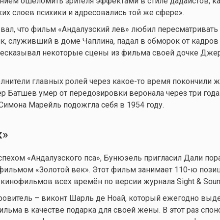
ием ошеломить зрителя эффектами в стиле дадаистов, ка
ких слоев психики и адресовались той же сфере».
вал, что фильм «Андалузский лев» любил пересматривать
ик, служивший в доме Чаплина, падал в обморок от кадров
ресказывал некоторые сцены из фильма своей дочке Дже
полнители главных ролей через
какое-то
время покончили ж
р Батшев умер от передозировки веронала через три года
имона Марейль подожгла себя в 1954 году.
к»
ехом «Андалузского пса», Бунюэель пригласил Дали пора
ильмом «Золотой век». Этот фильм занимает 110-ю пози
кинофильмов всех времён по версии журнала Sight & Soun
ровитель – виконт Шарль де Ноай, который ежегодно выд
ильма в качестве подарка для своей жены. В этот раз спон