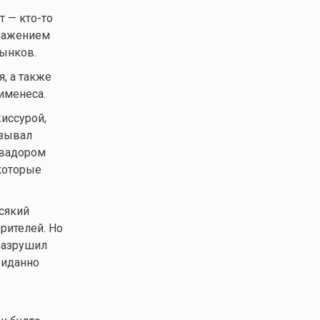
ет —
кто-то
ыражением
сынков.
, а также
именеса.
иссурой,
азывал
ьвадором
 которые
сякий
рителей. Но
 разрушил
жиданно