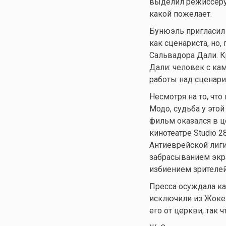
выделил режиссеру 
какой пожелает.
Бунюэль пригласил 
как сценариста, но,
Сальвадора Дали. К
Дали: человек с кам
работы над сценар
Несмотря на то, что
Модо, судьба у это
фильм оказался в ц
кинотеатре Studio 
Антиеврейской лиги
забрасыванием экра
избиением зрителе
Пресса осуждала ка
исключили из Жокей
его от церкви, так 