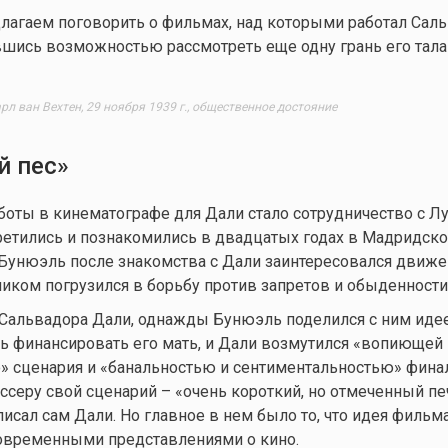
лагаем поговорить о фильмах, над которыми работал Сал
шись возможностью рассмотреть еще одну грань его тала
рл ван Вехтен, 29 ноября 1939 г., общественное достояние
й пес»
оты в кинематографе для Дали стало сотрудничество с Л
ретились и познакомились в двадцатых годах в Мадридск
 Бунюэль после знакомства с Дали заинтересовался движ
иком погрузился в борьбу против запретов и обыденности
Сальвадора Дали, однажды Бунюэль поделился с ним иде
ь финансировать его мать, и Дали возмутился «вопиющей
 сценария и «банальностью и сентиментальностью» финал
серу свой сценарий – «очень короткий, но отмеченный п
писал сам Дали. Но главное в нем было то, что идея фильм
современными представлениями о кино.