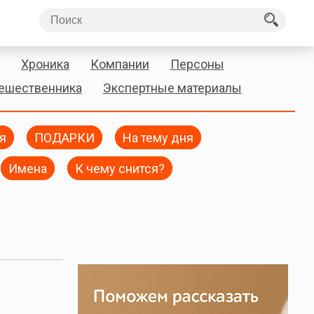
Хроника
Компании
Персоны
тешественника
Экспертные материалы
я
ПОДАРКИ
На тему дня
Имена
К чему снится?