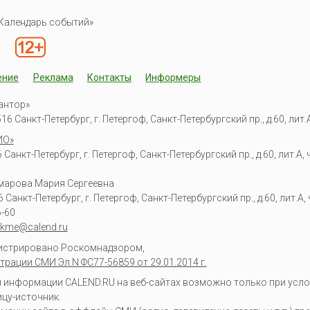
Календарь событий»
ение
Реклама
Контакты
Информеры
антор»
6 Санкт-Петербург, г. Петергоф, Санкт-Петербургский пр., д.60, лит.А,
ИО»
Санкт-Петербург, г. Петергоф, Санкт-Петербургский пр., д.60, лит.А, ч
омарова Мария Сергеевна
6
Санкт-Петербург, г. Петергоф
,
Санкт-Петербургский пр., д.60, лит.А, ч
6-60
kme@calend.ru
гистрировано Роскомнадзором,
трации СМИ Эл.N ФС77-56859 от 29.01.2014 г.
информации CALEND.RU на веб-сайтах возможно только при усло
ицу-источник.