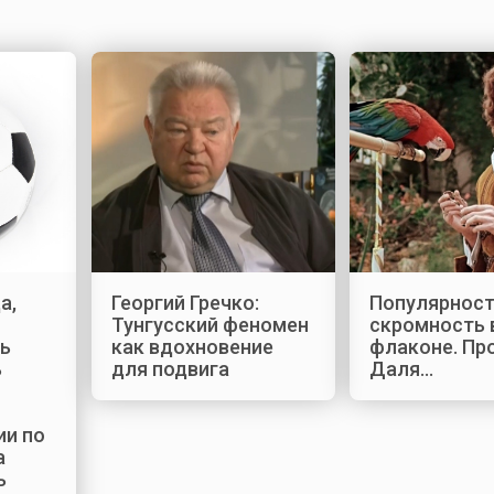
а,
Георгий Гречко:
Популярност
Тунгусский феномен
скромность 
ь
как вдохновение
флаконе. Пр
ь
для подвига
Даля…
ии по
а
ь