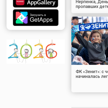
Нерпенка, Ден
пропавших дет
ФК «Зенит»: с ч
начиналась ле