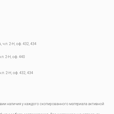
 ч.п. 2-Н, оф. 432, 434
.п. 2-Н, оф. 440
.п. 2-Н, оф. 432, 434
вии наличия у каждого скопированного материала активной