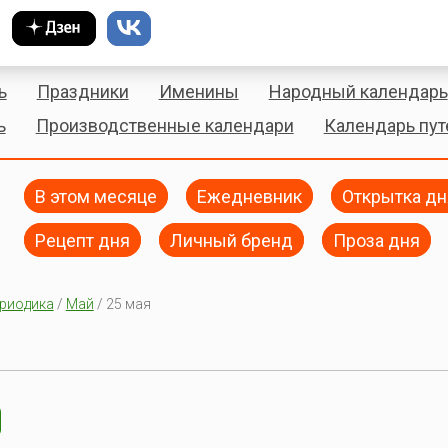
ь
Праздники
Именины
Народный календарь
ь
Производственные календари
Календарь пу
В этом месяце
Ежедневник
Открытка дн
Рецепт дня
Личный бренд
Проза дня
риодика
/
Май
/ 25 мая