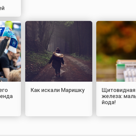
ь
ей
его
Как искали Маришку
Щитовидная
генда
железа: мал
йода!