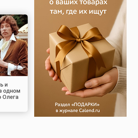
ь и
в одном
о Олега