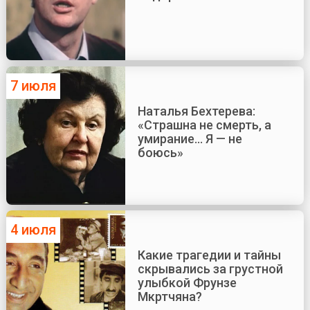
7 июля
Наталья Бехтерева:
«Страшна не смерть, а
умирание... Я — не
боюсь»
4 июля
Какие трагедии и тайны
скрывались за грустной
улыбкой Фрунзе
Мкртчяна?