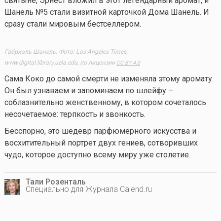
святыне, Эрнест вложил в этот легендарный аромат, и
Шанель №5 стали визитной карточкой Дома Шанель. И
сразу стали мировым бестселлером.
Габриэль Шанель. Фото: Los Angeles Times,
www.digital.library.ucla.edu, по лицензии
CC BY 4.0
Сама Коко до самой смерти не изменяла этому аромату.
Он был узнаваем и запоминаем по шлейфу –
соблазнительно женственному, в котором сочеталось
несочетаемое: терпкость и звонкость.
Бесспорно, это шедевр парфюмерного искусства и
восхитительный портрет двух гениев, сотворивших
чудо, которое доступно всему миру уже столетие.
Тали Розенталь
Специально для Журнала Calend.ru