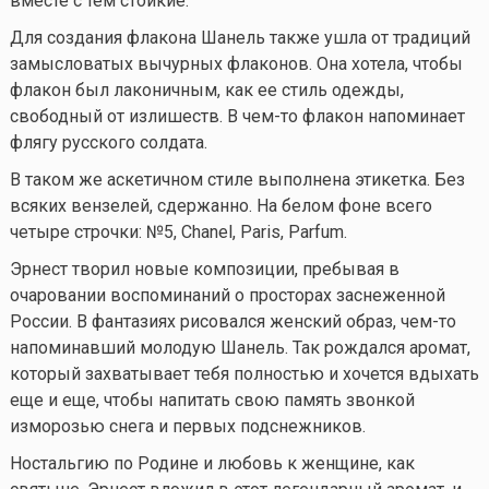
вместе с тем стойкие.
Для создания флакона Шанель также ушла от традиций
замысловатых вычурных флаконов. Она хотела, чтобы
флакон был лаконичным, как ее стиль одежды,
свободный от излишеств. В
чем-то
флакон напоминает
флягу русского солдата.
В таком же аскетичном стиле выполнена этикетка. Без
всяких вензелей, сдержанно. На белом фоне всего
четыре строчки: №5, Chanel, Paris, Parfum.
Эрнест творил новые композиции, пребывая в
очаровании воспоминаний о просторах заснеженной
России. В фантазиях рисовался женский образ,
чем-то
напоминавший молодую Шанель. Так рождался аромат,
который захватывает тебя полностью и хочется вдыхать
еще и еще, чтобы напитать свою память звонкой
изморозью снега и первых подснежников.
Ностальгию по Родине и любовь к женщине, как