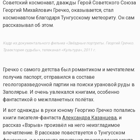
Советский космонавт, дважды Герой Советского Союза
Георгий Михайлович Гречко, оказывается, стал
космонавтом благодаря Тунгусскому метеориту. Он сам
рассказывал об этом.
Кадр из документального фильма «Звёздные портреты. Георгий Гречко.
Траектория судьбы», телеканал «Культура», 2011 г.
Гречко с самого детства был романтиком и мечтателем:
получив паспорт, отправился в составе
геологоразведочной партии на поиски урановой руды в
Заполярье. И очень увлекался книгами, особенно
фантастикой о межпланетных полётах.
И вот однажды в руки юному Георгию Гречко попались
книги писателя-фантаста
Александра Казанцева
, и
рассказ «Взрыв» произвёл на него неизгладимое
впечатление. В рассказе повествуется о Тунгусском