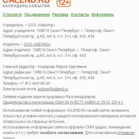
О проекте
Продвижение
Реклама
Контакты
Информеры
Учредитель — ООО «Квантор»
Адрес учредителя: 198516 Санкт-Петербург, г. Петергоф, Санкт-
Петербургский пр., д.60, лит.А, ч.п. 2-Н, оф. 432, 434
Издатель —
ООО «МЕДИО»
Адрес издателя: 198516 Санкт-Петербург, г. Петергоф, Санкт-
Петербургский пр., д.60, лит.А, ч.п. 2-Н, оф. 440
Главный редактор - Комарова Мария Сергеевна
Адрес редакции:
198516
Санкт-Петербург, г. Петергоф
,
Санкт-
Петербургский пр., д.60, лит.А, ч.п. 2-Н, оф. 432, 434
Телефон:
+7 812 640-06-60
Электронная почта:
askme@calend.ru
Сетевое издание зарегистрировано Роскомнадзором,
Свидетельство о регистрации СМИ Эл.N ФС77-56859 от 29.01.2014 г.
Использование любой информации CALEND.RU на веб-сайтах возможно
только при условии наличия у каждого скопированного материала активной
гиперссылки на страницу-источник.
Использование информации сайта в оффлайн-СМИ (радио, телевидение,
газеты и т.п.) требует
особого согласования
. Для согласования
отправьте
запрос
.