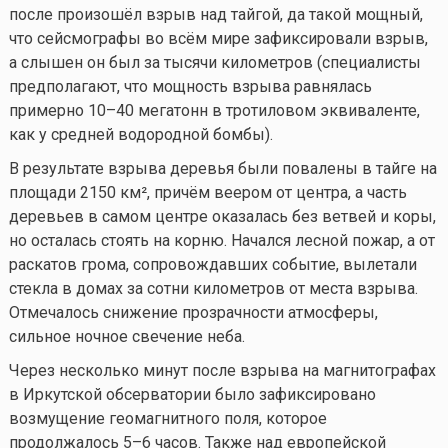
после произошёл взрыв над тайгой, да такой мощный,
что сейсмографы во всём мире зафиксировали взрыв,
а слышен он был за тысячи километров (специалисты
предполагают, что мощность взрыва равнялась
примерно 10–40 мегатонн в тротиловом эквиваленте,
как у средней водородной бомбы).
В результате взрыва деревья были повалены в тайге на
площади 2150 км², причём веером от центра, а часть
деревьев в самом центре оказалась без ветвей и коры,
но осталась стоять на корню. Начался лесной пожар, а от
раскатов грома, сопровождавших событие, вылетали
стекла в домах за сотни километров от места взрыва.
Отмечалось снижение прозрачности атмосферы,
сильное ночное свечение неба.
Через несколько минут после взрыва на магнитографах
в Иркутской обсерватории было зафиксировано
возмущение геомагнитного поля, которое
продолжалось 5–6 часов. Также над европейской