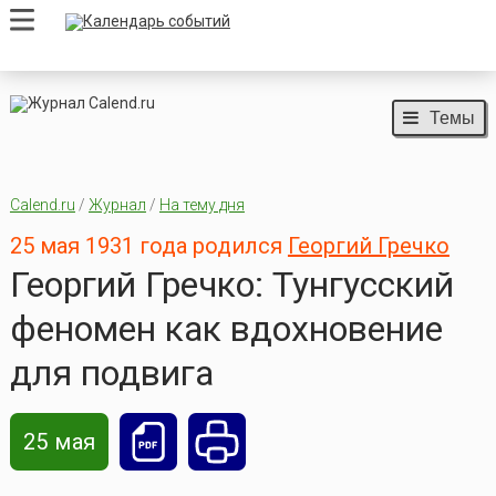
Темы
Calend.ru
/
Журнал
/
На тему дня
25 мая 1931 года родился
Георгий Гречко
Георгий Гречко: Тунгусский
феномен как вдохновение
для подвига
25 мая