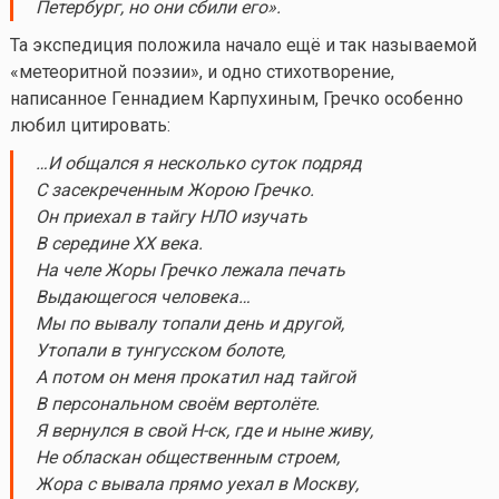
Петербург, но они сбили его».
Та экспедиция положила начало ещё и так называемой
«метеоритной поэзии», и одно стихотворение,
написанное Геннадием Карпухиным, Гречко особенно
любил цитировать:
…И общался я несколько суток подряд
С засекреченным Жорою Гречко.
Он приехал в тайгу НЛО изучать
В середине XX века.
На челе Жоры Гречко лежала печать
Выдающегося человека…
Мы по вывалу топали день и другой,
Утопали в тунгусском болоте,
А потом он меня прокатил над тайгой
В персональном своём вертолёте.
Я вернулся в свой Н-ск, где и ныне живу,
Не обласкан общественным строем,
Жора с вывала прямо уехал в Москву,