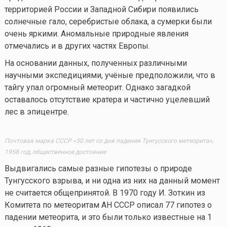
территорией России и Западной Сибири появились
солнечные гало, серебристые облака, а сумерки были
очень яркими. Аномальные природные явления
отмечались и в других частях Европы.
На основании данных, полученных различными
научными экспедициями, учёные предположили, что в
тайгу упал огромный метеорит. Однако загадкой
оставалось отсутствие кратера и частично уцелевший
лес в эпицентре.
Почтовая марка СССР «50 лет со дня падения Тунгусского метеорита»,
1958 год, общественное достояние
Выдвигались самые разные гипотезы о природе
Тунгусского взрыва, и ни одна из них на данный момент
не считается общепринятой. В 1970 году И. Зоткин из
Комитета по метеоритам АН СССР описал 77 гипотез о
падении метеорита, и это были только известные на 1