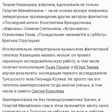
Теория Казанцева, впрочем, вдохновила не только
Георгия Михайловича — на её основе вскоре появились
литературные произведения других авторов-фантастов:
«Последний ангел» Константина Брендючкова,
«Фарсаны» Семёна Слепынина, «Астронавты»
Станислава Лема, «Понедельник начинается в субботу»
братьев Стругацких.
Исключительно литературным вымыслом, фантастикой
гипотезу Казанцева назвать нельзя: он провёл
серьёзную исследовательскую работу, в том числе
получил консультации
Льва Ландау
и
Игоря Тамма
,
изучил результаты экспедиции первого исследователя
Тунгусского тела Леонида Кулика. Не просто так его
гипотеза заинтересовала тогда многих учёных, в том
числе и самого
Сергея Королёва
.
Заинтересовала не без помощи романтика Гречко, и
Георгий Михайлович сам в этом признаётся: мечту свою
отправиться к Тунгуске не забывал, да ещё и, работая