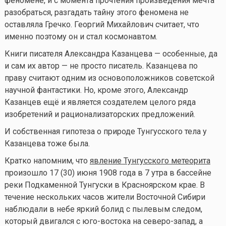
феномене, и с момента прочтения произведения мечта
разобраться, разгадать тайну этого феномена не
оставляла Гречко. Георгий Михайлович считает, что
именно поэтому он и стал космонавтом.
Книги писателя Александра Казанцева — особенные, да
и сам их автор — не просто писатель. Казанцева по
праву считают одним из основоположников советской
научной фантастики. Но, кроме этого, Александр
Казанцев ещё и является создателем целого ряда
изобретений и рационализаторских предложений.
И собственная гипотеза о природе Тунгусского тела у
Казанцева тоже была.
Кратко напомним, что
явление Тунгусского метеорита
произошло 17 (30) июня 1908 года в 7 утра в бассейне
реки Подкаменной Тунгуски в Красноярском крае. В
течение нескольких часов жители Восточной Сибири
наблюдали в небе яркий болид c пылевым следом,
который двигался с юго-востока на северо-запад, а