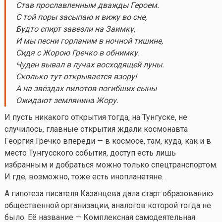
Став прославленным дважды Героем.
С той поры засыпаю и вижу во сне,
Будто спирт завезли на Заимку,
И мы песни горланим в ночной тишине,
Сидя с Жорою Гречко в обнимку.
Чуден вывал в лучах восходящей луны.
Сколько тут открывается взору!
А на звёздах пилотов погибших сыны
Ожидают землянина Жору.
И пусть никакого открытия тогда, на Тунгуске, не
случилось, главные открытия ждали космонавта
Георгия Гречко впереди — в космосе, там, куда, как и в
место Тунгусского события, доступ есть лишь
избранным и добраться можно только спецтранспортом.
И где, возможно, тоже есть инопланетяне.
А гипотеза писателя Казанцева дала старт образованию
общественной организации, аналогов которой тогда не
было. Её название — Комплексная самодеятельная