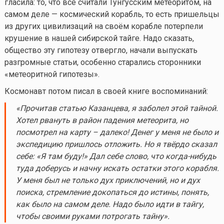
гласила: то, что все считали Тунгусским метеоритом, на
самом деле — космический корабль, то есть пришельцы
из других цивилизаций на своём корабле потерпели
крушение в нашей сибирской тайге. Надо сказать,
общество эту гипотезу отвергло, начали выпускать
разгромные статьи, особенно старались сторонники
«метеоритной гипотезы».
Космонавт потом писал в своей книге воспоминаний:
«Прочитав статью Казанцева, я заболел этой тайной.
Хотел рвануть в район падения метеорита, но
посмотрел на карту – далеко! Денег у меня не было и
экспедицию пришлось отложить. Но я твёрдо сказал
себе: «Я там буду!» Дал себе слово, что
когда-нибудь
туда доберусь и начну искать остатки этого корабля.
У меня был не только дух приключений, но и дух
поиска, стремление докопаться до истины, понять,
как было на самом деле. Надо было идти в тайгу,
чтобы своими руками потрогать тайну».