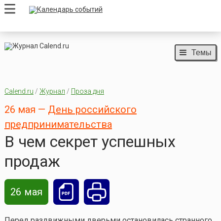
Темы
Calend.ru
/
Журнал
/
Проза дня
26 мая —
День российского
предпринимательства
В чем секрет успешных
продаж
26 мая
Перед раздвижными дверьми остановилась странного