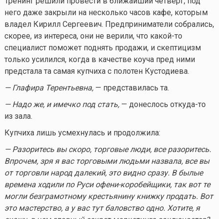
Тренинг решили провести в ближайший четверг, под
него даже закрыли на несколько часов кафе, которым
владел Кирилл Сергеевич. Предприниматели собрались,
скорее, из интереса, они не верили, что
какой-то
специалист поможет поднять продажи, и скептицизм
только усилился, когда в качестве коуча пред ними
предстала та самая купчиха с полотен Кустодиева.
— Глафира Терентьевна,
— представилась та.
— Надо же, и имечко под стать,
— донеслось
откуда-то
из зала.
Купчиха лишь усмехнулась и продолжила:
— Разоритесь вы скоро, торговые люди, все разоритесь.
Впрочем, зря я вас торговыми людьми назвала, все вы
от торговли народ далекий, это видно сразу. В былые
времена ходили по Руси офени-коробейщики, так вот те
могли безграмотному крестьянину книжку продать. Вот
это мастерство, а у вас тут баловство одно. Хотите, я