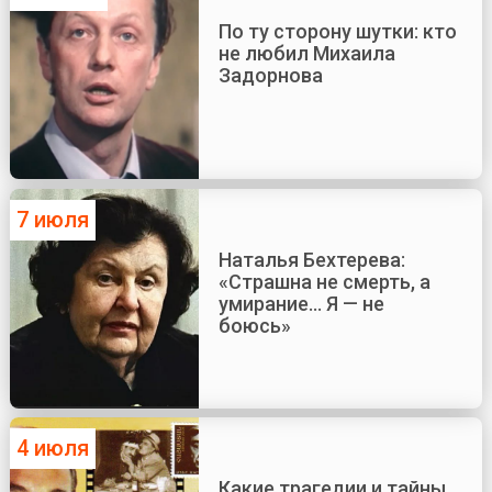
По ту сторону шутки: кто
не любил Михаила
Задорнова
7 июля
Наталья Бехтерева:
«Страшна не смерть, а
умирание... Я — не
боюсь»
4 июля
Какие трагедии и тайны