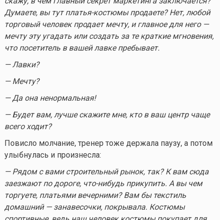
скажу, в чем главный секрет маркетинга заключается?
Думаете, вы тут платья-костюмы продаете? Нет, любой
торговый человек продает мечту, и главное для него —
мечту эту угадать или создать за те краткие мгновения,
что посетитель в вашей лавке пребывает.
— Лавки?
— Мечту?
— Да она ненормальная!
— Будет вам, лучше скажите мне, кто в ваш центр чаще
всего ходит?
Повисло молчание, тренер тоже держала паузу, а потом
улыбнулась и произнесла:
— Рядом с вами строительный рынок, так? К вам сюда
заезжают по дороге,
что-нибудь
прикупить. А вы чем
торгуете, платьями вечерними? Вам бы текстиль
домашний — занавесочки, покрывала. Костюмы
спортивные, ведь наш человек костюмы покупает для