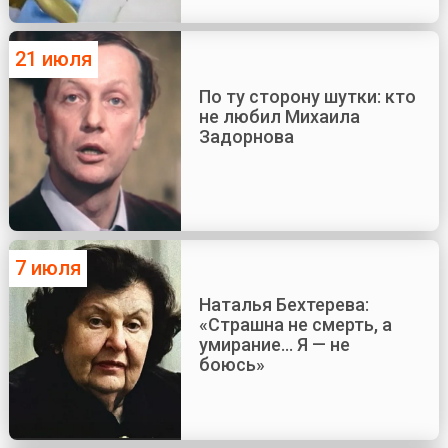
21 июля
По ту сторону шутки: кто
не любил Михаила
Задорнова
7 июля
Наталья Бехтерева:
«Страшна не смерть, а
умирание... Я — не
боюсь»