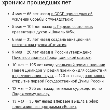
хроники прошедших лет
4 мая — 65 лет назад
в СССР принят указ об
усилении борьбы с тунеядством
;
5 мая — 105 лет назад
в Париже состоялась
презентация духов «Шанель №5»
;
6 мая — 35 лет назад
создана авиационная
пилотажная группа «Стрижи»
;
9 мая — 20 лет назад
в России утверждено
Почётное звание «Город воинской славы»
;
10 мая — 195 лет назад
уральский промышленник
Павел Демидов учредил премию «для содействия
к преуспеванию наук»
, а 120 лет назад
состоялось
открытие первой Государственной Думы России
;
12 мая — 295 лет назад
началось судоходство по
Ладожскому каналу
;
13 мая — 35 лет назад
впервые вышла в эфир
телевизионная программа «Вести»
;