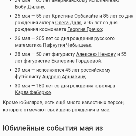
24 мая — 85 лет американскому исполнителю
Бобу Дилану
;
25 мая — 55 лет
Кристине Орбакайте
и 85 лет со дня
рождения актёра
Олега Даля
, и 95 лет со дня
рождения космонавта
Георгия Гречко
;
26 мая — 205 лет со дня рождения русского
математика
Пафнутия Чебышева
;
28 мая — 50 лет фигуристу
Алексею Немову
и 55
лет фигуристке
Екатерине Гордеевой
;
29 мая — исполняется 45 лет российскому
футболисту
Андрею Аршавину
;
30 мая — 180 лет со дня рождения ювелира
Карла Фаберже
.
Кроме юбиляров, есть ещё много известных персон,
которые отмечают свой
день рождения в мае
.
Юбилейные события мая из