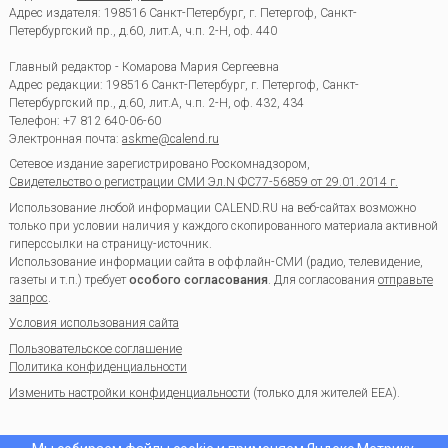
Адрес издателя: 198516 Санкт-Петербург, г. Петергоф, Санкт-
Петербургский пр., д.60, лит.А, ч.п. 2-Н, оф. 440
Главный редактор - Комарова Мария Сергеевна
Адрес редакции:
198516
Санкт-Петербург, г. Петергоф
,
Санкт-
Петербургский пр., д.60, лит.А, ч.п. 2-Н, оф. 432, 434
Телефон:
+7 812 640-06-60
Электронная почта:
askme@calend.ru
Сетевое издание зарегистрировано Роскомнадзором,
Свидетельство о регистрации СМИ Эл.N ФС77-56859 от 29.01.2014 г.
Использование любой информации CALEND.RU на веб-сайтах возможно
только при условии наличия у каждого скопированного материала активной
гиперссылки на страницу-источник.
Использование информации сайта в оффлайн-СМИ (радио, телевидение,
газеты и т.п.) требует
особого согласования
. Для согласования
отправьте
запрос
.
Условия использования сайта
Пользовательское соглашение
Политика конфиденциальности
Изменить настройки конфиденциальности
(только для жителей EEA).