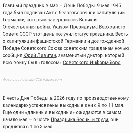
Г
лавный праздник в мае – День Победы. 9 мая 1945
года был подписан Акт о безоговорочной капитуляции
Германии, которым завершилась Великая
Отечественная война. Указом Президиума Верховного
Совета СССР этот день получил статус праздника. Весть
о
капитуляции фашистской Германии
и долгожданной
Победе Советского Союза советским гражданам ночью
сообщил
Юрий Левитан
, знаменитый диктор, который
всю войну был «голосом»
Советского Информбюро
.
Фото: по лицензии CC0 Pxhere.com
В честь
Дня Победы
в 2026 году по производственному
календарю установлены выходные дни с 9 по 11 мая.
Ещё одни «длинные выходные» ожидаются в самом
начале мая — в честь
Праздника Весны и труда
, они
продлятся с 1 по 3 мая.