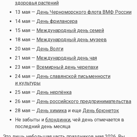
здоровья растений
13 мая —
День Черноморского флота ВМФ России
14 мая —
День фрилансера
15 мая —
Международный день семей
18 мая —
Международный день музеев
20 мая —
День Волги
21 мая —
Международный день чая
23 мая —
Всемирный день черепахи
24 мая —
День славянской письменности
и культуры
25 мая —
День нерпёнка
26 мая —
День российского предпринимательства
28 мая —
День химика
и еще
День брюнеток
Не забыты и
блондинки
, чей день отмечается в
последний день месяца
Это лишь небольшая часть праздников мая 2026. Вы