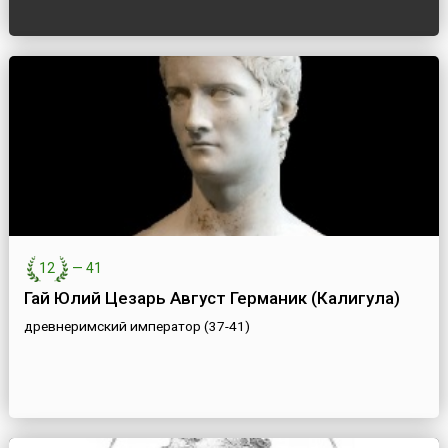
12
—
41
Гай Юлий Цезарь Август Германик (Калигула)
древнеримский император (37-41)