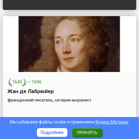
1645
—
1696
Жан де Лабрюйер
французский писатель, сатирик-моралист
Мы собираем файлы cookie и применяем
Яндекс.Метрику
.
Подробнее
ПРИНЯТЬ