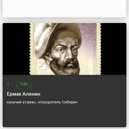
?
—
1585
Ермак Аленин
казачий атаман, «покоритель Сибири»