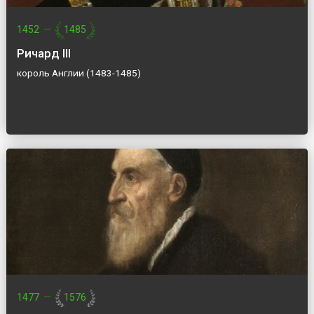
1452
—
1485
Ричард III
король Англии (1483-1485)
1477
—
1576