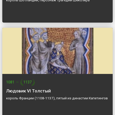
король Шотландии, персонаж трагедии Шекспира
1081
—
1137
Людовик VI Толстый
король Франции (1108-1137), пятый из династии Капетингов