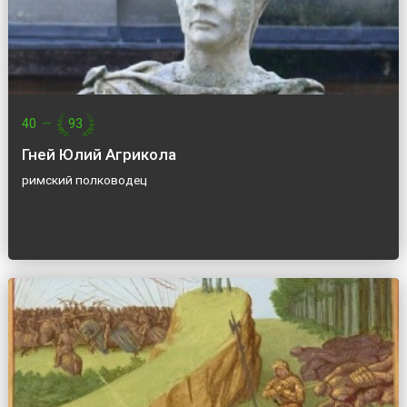
40
—
93
Гней Юлий Агрикола
римский полководец