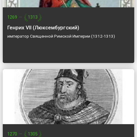
1269
—
1313
Генрих VII (Люксембургский)
император Священной Римской Империи (1312-1313)
1270
—
1305