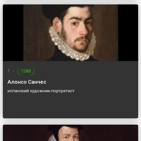
?
—
1588
Алонсо Санчес
испанский художник-портретист