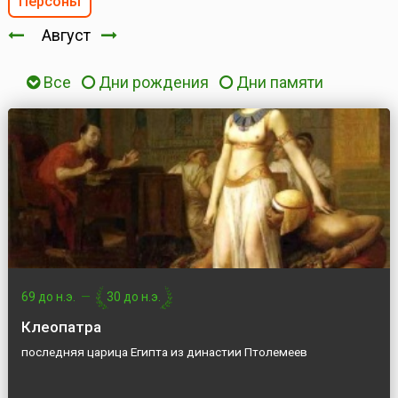
Персоны
Август
Все
Дни рождения
Дни памяти
69 до н.э.
—
30 до н.э.
Клеопатра
последняя царица Египта из династии Птолемеев