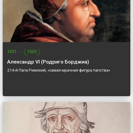
1431
—
1503
Александр VI (Родриго Борджиа)
214-й Папа Римский, «самая мрачная фигура папства»