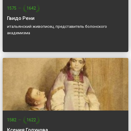
1575
—
1642
Гвидо Рени
итальянский живописец, представитель болонского
академизма
1582
—
1622
Ксения Годунова