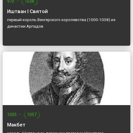
970
—
1038
Иштван I Святой
первый король Венгерского королевства (1000-1038) из
династии Арпадов
1005
—
1057
Макбет