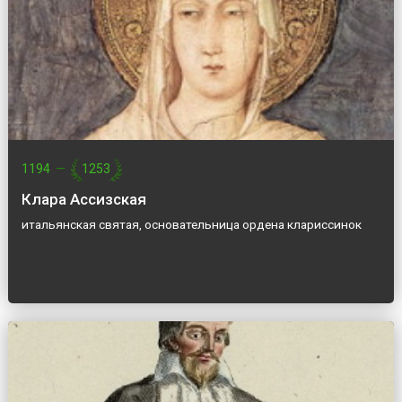
1194
—
1253
Клара Ассизская
итальянская святая, основательница ордена клариссинок