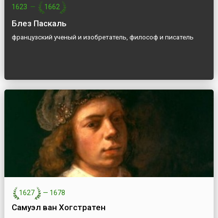
1623
—
1662
Блез Паскаль
французский ученый и изобретатель, философ и писатель
1627
—
1678
Самуэл ван Хогстратен