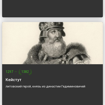
1297
—
1382
Кейстут
литовский герой, князь из династии Гедиминовичей