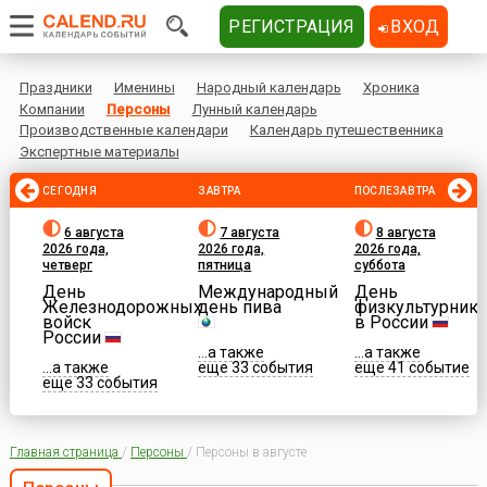
РЕГИСТРАЦИЯ
ВХОД
Праздники
Именины
Народный календарь
Хроника
Компании
Персоны
Лунный календарь
Производственные календари
Календарь путешественника
Экспертные материалы
СЕГОДНЯ
ЗАВТРА
ПОСЛЕЗАВТРА
6 августа
7 августа
8 августа
2026 года,
2026 года,
2026 года,
четверг
пятница
суббота
День
Международный
День
Железнодорожных
день пива
физкультурника
войск
в России
России
...а также
...а также
...а также
еще 33 события
еще 41 событие
еще 33 события
Главная страница
/
Персоны
/
Персоны в августе