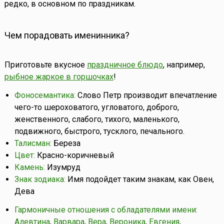
редко, в основном по праздникам.
Чем порадовать именинника?
Приготовьте вкусное
праздничное блюдо
, например,
рыбное жаркое в горшочках
!
Фоносемантика:
Слово Петр производит впечатление
чего-то шероховатого, угловатого, доброго,
женственного, слабого, тихого, маленького,
подвижного, быстрого, тусклого, печального.
Талисман:
Береза
Цвет:
Красно-коричневый
Камень:
Изумруд
Знак зодиака:
Имя подойдет таким знакам, как Овен,
Дева
Гармоничные отношения с обладателями имени:
Алевтина
,
Варвара
,
Вера
,
Вероника
,
Евгения
,