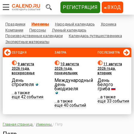
РЕГИСТРАЦИЯ
ВХОД
Праздники
Именины
Народный календарь
Хроника
Компании
Персоны
Лунный календарь
Производственные календари
Календарь путешественника
Экспертные материалы
СЕГОДНЯ
ЗАВТРА
ПОСЛЕЗАВТРА
9 августа
10 августа
11 августа
2026 года,
2026 года,
2026 года,
воскресенье
понедельник
вторник
День
Международный
День
строителя
день
белого
биодизеля
гриба
...а также
еще 42 события
...а также
...а также
еще 33 события
еще 40 событий
Главная страница
/
Именины
/
Петр