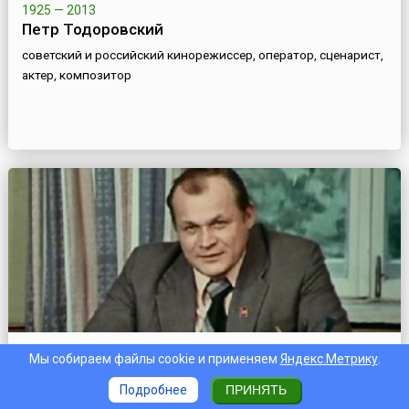
1925 — 2013
Петр Тодоровский
советский и российский кинорежиссер, оператор, сценарист,
актер, композитор
Мы собираем файлы cookie и применяем
Яндекс.Метрику
.
1929 — 1992
Петр Щербаков
Подробнее
ПРИНЯТЬ
советский актер театра и кино, Народный артист РСФСР