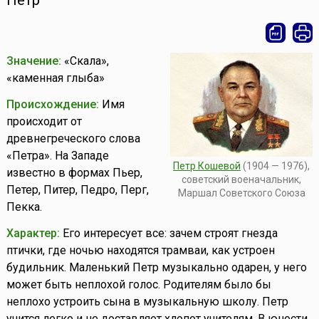
Петр
Значение:
«Скала»,
«каменная глыба»
Происхождение:
Имя
происходит от
древнегреческого слова
«Петра». На Западе
Петр Кошевой
(1904 — 1976),
известно в формах Пьер,
советский военачальник,
Петер, Питер, Педро, Перг,
Маршал Советского Союза
Пекка.
Характер:
Его интересует все: зачем строят гнезда
птички, где ночью находятся трамваи, как устроен
будильник. Маленький Петр музыкально одарен, у него
может быть неплохой голос. Родителям было бы
неплохо устроить сына в музыкальную школу. Петр
учится легко и не доставляет хлопот учителям. В юности