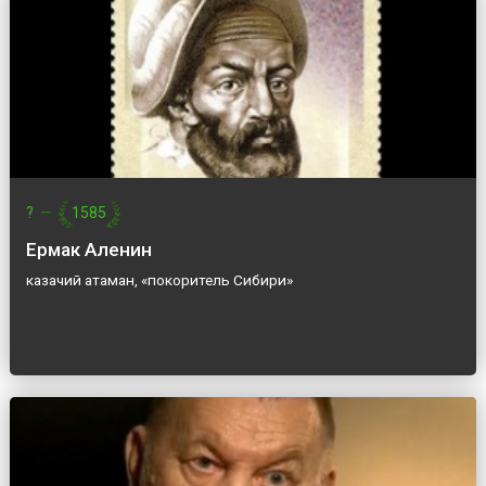
?
—
1585
Ермак Аленин
казачий атаман, «покоритель Сибири»