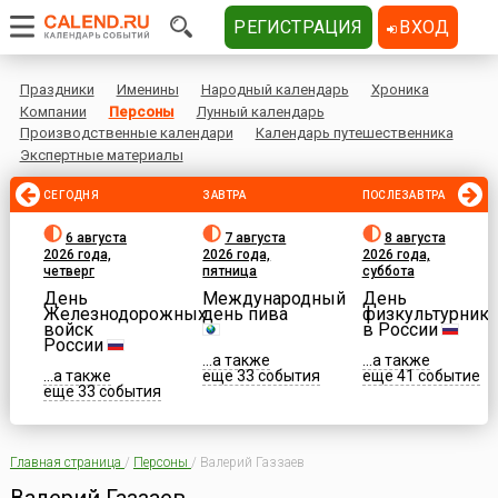
РЕГИСТРАЦИЯ
ВХОД
Праздники
Именины
Народный календарь
Хроника
Компании
Персоны
Лунный календарь
Производственные календари
Календарь путешественника
Экспертные материалы
СЕГОДНЯ
ЗАВТРА
ПОСЛЕЗАВТРА
6 августа
7 августа
8 августа
2026 года,
2026 года,
2026 года,
четверг
пятница
суббота
День
Международный
День
Железнодорожных
день пива
физкультурника
войск
в России
России
...а также
...а также
...а также
еще 33 события
еще 41 событие
еще 33 события
Главная страница
/
Персоны
/
Валерий Газзаев