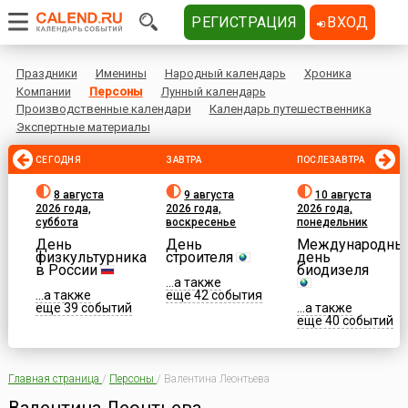
РЕГИСТРАЦИЯ
ВХОД
Праздники
Именины
Народный календарь
Хроника
Компании
Персоны
Лунный календарь
Производственные календари
Календарь путешественника
Экспертные материалы
СЕГОДНЯ
ЗАВТРА
ПОСЛЕЗАВТРА
8 августа
9 августа
10 августа
2026 года,
2026 года,
2026 года,
суббота
воскресенье
понедельник
День
День
Международны
физкультурника
строителя
день
в России
биодизеля
...а также
...а также
еще 42 события
еще 39 событий
...а также
еще 40 событий
Главная страница
/
Персоны
/
Валентина Леонтьева