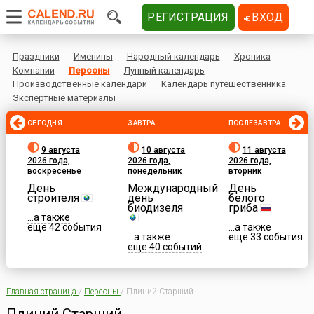
РЕГИСТРАЦИЯ
ВХОД
Праздники
Именины
Народный календарь
Хроника
Компании
Персоны
Лунный календарь
Производственные календари
Календарь путешественника
Экспертные материалы
СЕГОДНЯ
ЗАВТРА
ПОСЛЕЗАВТРА
9 августа
10 августа
11 августа
2026 года,
2026 года,
2026 года,
воскресенье
понедельник
вторник
День
Международный
День
строителя
день
белого
биодизеля
гриба
...а также
еще 42 события
...а также
...а также
еще 33 события
еще 40 событий
Главная страница
/
Персоны
/
Плиний Старший