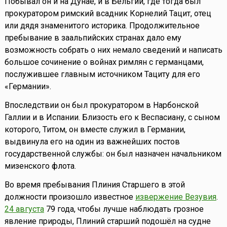
Побывал он и на Дунае, и в Бельгии, где тогда был
прокуратором римский всадник Корнелий Тацит, отец
или дядя знаменитого историка. Продолжительное
пребывание в заальпийских странах дало ему
возможность собрать о них немало сведений и написать
большое сочинение о войнах римлян с германцами,
послужившее главным источником Тациту для его
«Германии».
Впоследствии он был прокуратором в Нарбонской
Галлии и в Испании. Близость его к Веспасиану, с сыном
которого, Титом, он вместе служил в Германии,
выдвинула его на один из важнейших постов
государственной службы: он был назначен начальником
мизенского флота.
Во время пребывания Плиния Старшего в этой
должности произошло известное
извержение Везувия
.
24 августа
79 года, чтобы лучше наблюдать грозное
явление природы, Плиний старший подошёл на судне