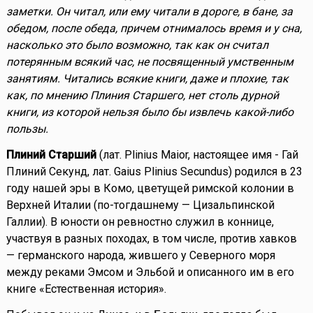
заметки. Он читал, или ему читали в дороге, в бане, за
обедом, после обеда, причем отнималось время и у сна,
насколько это было возможно, так как он считал
потерянным всякий час, не посвященный умственным
занятиям. Читались всякие книги, даже и плохие, так
как, по мнению Плиния Старшего, нет столь дурной
книги, из которой нельзя было бы извлечь какой-либо
пользы.
Плиний Старший
(лат. Plinius Maior, настоящее имя - Гай
Плиний Секунд, лат. Gaius Plinius Secundus) родился в 23
году нашей эры в Комо, цветущей римской колонии в
Верхней Италии (по-тогдашнему — Цизальпинской
Галлии). В юности он ревностно служил в коннице,
участвуя в разных походах, в том числе, против хавков
— германского народа, жившего у Северного моря
между реками Эмсом и Эльбой и описанного им в его
книге «Естественная история».