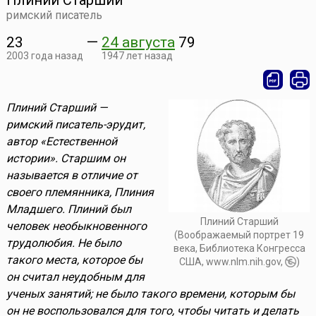
Плиний Старший
римский писатель
23
—
24 августа
79
2003 года назад
1947 лет назад
Плиний Старший —
римский писатель-эрудит,
автор «Естественной
истории». Старшим он
называется в отличие от
своего племянника, Плиния
Младшего. Плиний был
Плиний Старший
человек необыкновенного
(Воображаемый портрет 19
трудолюбия. Не было
века, Библиотека Конгресса
такого места, которое бы
США, www.nlm.nih.gov,
)
он считал неудобным для
ученых занятий; не было такого времени, которым бы
он не воспользовался для того, чтобы читать и делать