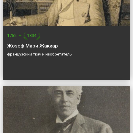
1752
—
1834
Жозеф Мари Жаккар
французский ткач и изобретатель