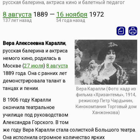
русская балерина, актриса кино и балетный педагог
8 августа
1889
—
16 ноября
1972
137 лет назад
54 года назад
Вера Алексеевна Каралли
,
русская балерина и актриса
немого кино, родилась в
Москве (
27 июля
)
8 августа
1889 года. Она с ранних лет
демонстрировала талант в
танцах и пении.
Вера Каралли (Фото: кадр из
фильма «Хризантемы», 1914,
В 1906 году Каралли
режиссер Петр Чардынин,
Кинокомпания Торговый дом
окончила театральное
Ханжонкова)
училище под руководством
Александра Горского. В том
же году Вера Каралли стала солисткой Большого театра.
Она исполнила огромное количество ярких