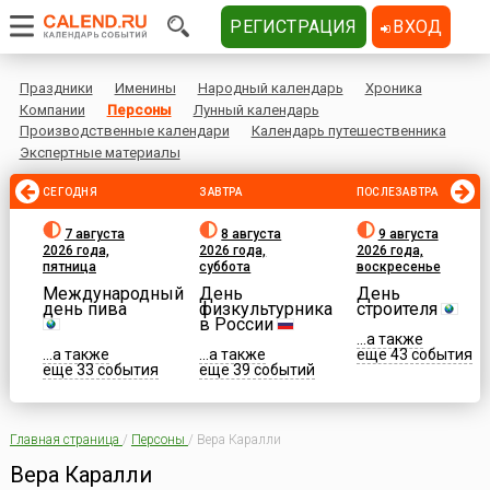
РЕГИСТРАЦИЯ
ВХОД
Праздники
Именины
Народный календарь
Хроника
Компании
Персоны
Лунный календарь
Производственные календари
Календарь путешественника
Экспертные материалы
СЕГОДНЯ
ЗАВТРА
ПОСЛЕЗАВТРА
7 августа
8 августа
9 августа
2026 года,
2026 года,
2026 года,
пятница
суббота
воскресенье
Международный
День
День
день пива
физкультурника
строителя
в России
...а также
...а также
...а также
еще 43 события
еще 33 события
еще 39 событий
Главная страница
/
Персоны
/
Вера Каралли
Вера Каралли