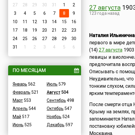
27
28
29
30
31
1
2
27 августа
190
3
4
5
6
7
8
9
123 года назад
10
11
12
13
14
15
16
17
18
19
20
21
22
23
Наталия Ильинична
24
25
26
27
28
29
30
первого в мире дет
31
1
2
3
4
5
6
(14)
27 августа
1903 
певицы и виолончел
предпочитала воспр
ПО МЕСЯЦАМ
Описывать с помощь
Неудивительно, что
Январь
562
Июль
579
тонким слухом, си
Февраль
521
Август
504
ярким темперамент
Март
553
Сентябрь
498
После смерти отца 
Апрель
544
Октябрь
547
Крыму на землях, п
Май
517
Ноябрь
524
запоминается Натали
Июнь
525
Декабрь
597
постановку юбилей
Москвина.