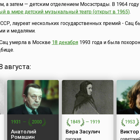
м, а затем — детским отделением Мосэстрады. В 1964 году
ый в мире детский музыкальный театр (открыт в 1965)
.
СССР, лауреат нескольких государственных премий - Сац б
ми и медалями.
 Сац умерла в Москве
18 декабря
1993 года и была похорон
бище.
 августа:
1931
—
2000
1849
—
1919
1953
Анатолий
Вера Засулич
Виктор
Ромашин
русская
советский