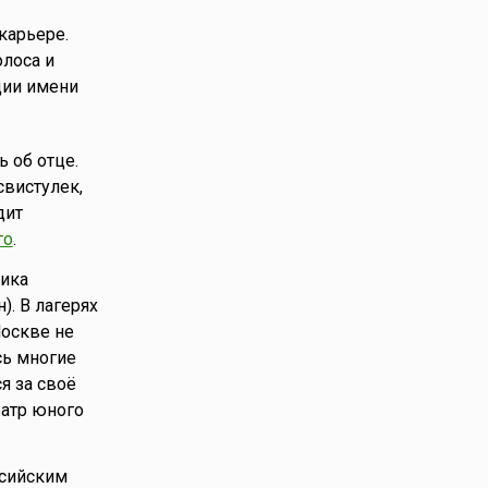
карьере.
олоса и
дии имени
ь об отце.
свистулек,
дит
го
.
ника
). В лагерях
Москве не
сь многие
я за своё
еатр юного
ссийским