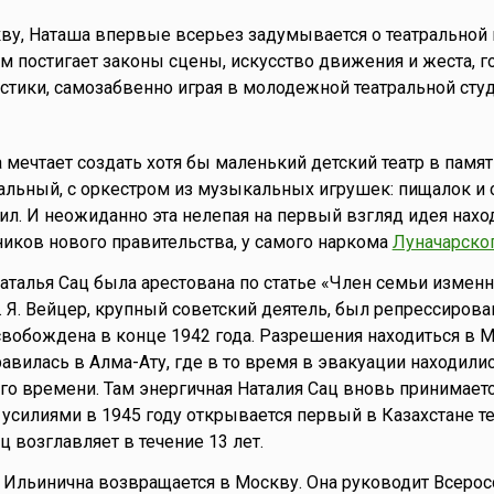
у, Наташа впервые всерьез задумывается о театральной 
м постигает законы сцены, искусство движения и жеста, г
астики, самозабвенно играя в молодежной театральной сту
 мечтает создать хотя бы маленький детский театр в памят
льный, с оркестром из музыкальных игрушек: пищалок и 
ил. И неожиданно эта нелепая на первый взгляд идея нахо
иков нового правительства, у самого наркома
Луначарско
аталья Сац была арестована по статье «Член семьи измен
 Я. Вейцер, крупный советский деятель, был репрессирован
освобождена в конце 1942 года. Разрешения находиться в 
равилась в Алма-Ату, где в то время в эвакуации находили
го времени. Там энергичная Наталия Сац вновь принимаетс
 усилиями в 1945 году открывается первый в Казахстане т
ц возглавляет в течение 13 лет.
я Ильинична возвращается в Москву. Она руководит Всеро