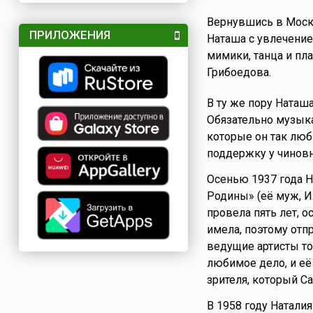
Вернувшись в Москв
ПРИЛОЖЕНИЯ
Наташа с увлечение
мимики, танца и пл
Грибоедова.
В ту же пору Наташа
Обязательно музыка
которые он так люб
поддержку у чиновн
Осенью 1937 года Н
Родины» (её муж, И.
провела пять лет, 
имела, поэтому отп
ведущие артисты то
любимое дело, и её
зрителя, который Са
В 1958 году Натали