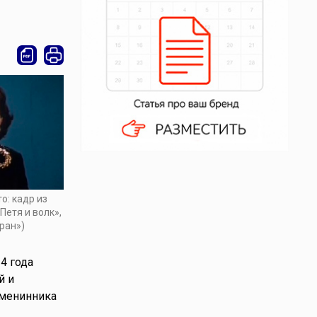
о: кадр из
Петя и волк»,
кран»)
4 года
й и
именинника