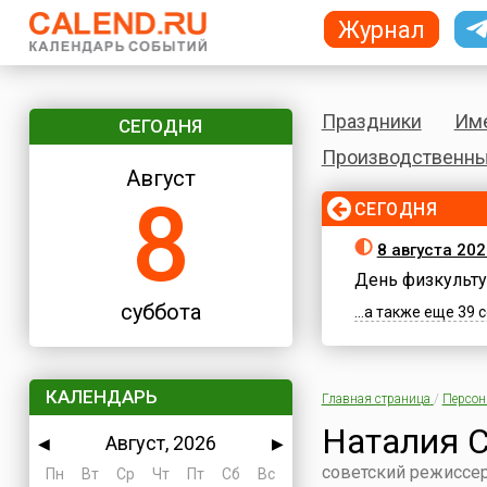
Журнал
Праздники
Им
СЕГОДНЯ
Производственны
Август
8
СЕГОДНЯ
8 августа 202
День физкульту
суббота
...а также еще 39
КАЛЕНДАРЬ
Главная страница
/
Персо
Наталия 
Август, 2026
◀
▶
советский режиссер
Пн
Вт
Ср
Чт
Пт
Сб
Вс