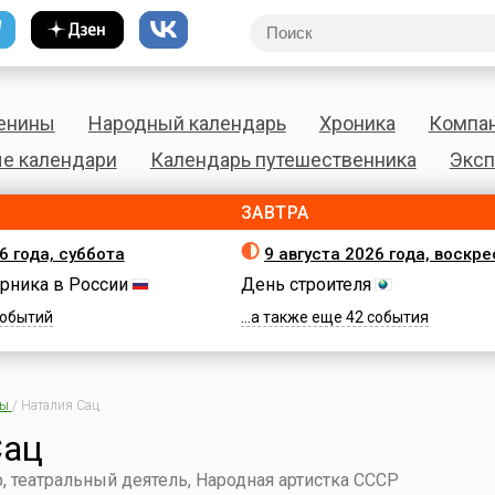
енины
Народный календарь
Хроника
Компа
е календари
Календарь путешественника
Эксп
ЗАВТРА
6 года, суббота
9 августа 2026 года, воскр
рника в России
День строителя
 событий
...а также еще 42 события
ны
/
Наталия Сац
Сац
, театральный деятель, Народная артистка СССР