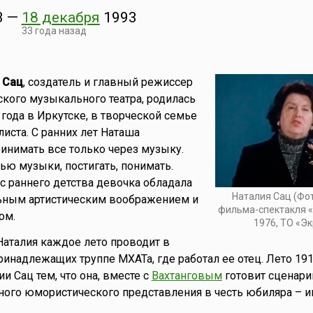
3
—
18 декабря
1993
33 года назад
 Сац
, создатель и главный режиссер
ского музыкального театра, родилась
года в Иркутске, в творческой семье
иста. С ранних лет Наташа
инимать все только через музыку.
ю музыки, постигать, понимать.
 с раннего детства девочка обладала
Наталия Сац (Фот
льным артистическим воображением и
фильма-спектакля «
ом.
1976, ТО «Э
Наталия каждое лето проводит в
ринадлежащих труппе МХАТа, где работал ее отец. Лето 191
и Сац тем, что она, вместе с
Вахтанговым
готовит сценари
ного юмористического представления в честь юбиляра – 