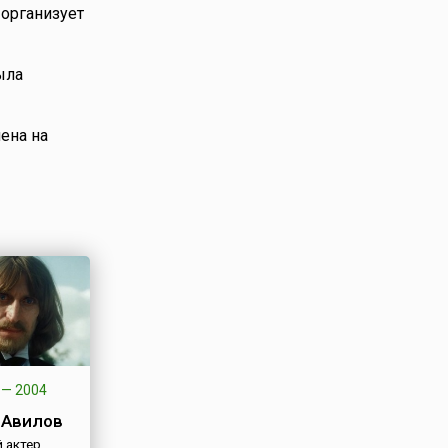
 организует
ыла
ена на
—
2004
 Авилов
 актер