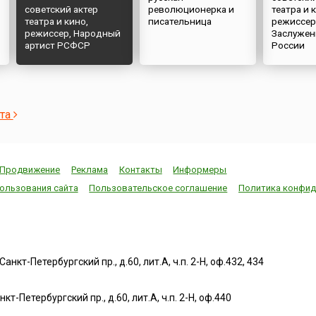
советский актер
революционерка и
театра и 
театра и кино,
писательница
режиссер
режиссер, Народный
Заслужен
артист РСФСР
России
и
ста
Продвижение
Реклама
Контакты
Информеры
ользования сайта
Пользовательское соглашение
Политика конфид
нкт-Петербургский пр., д.60, лит.А, ч.п. 2-Н, оф.432, 434
т-Петербургский пр., д.60, лит.А, ч.п. 2-Н, оф.440