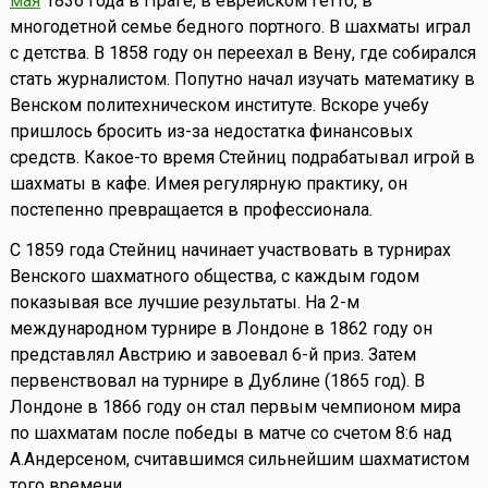
мая
1836 года в Праге, в еврейском гетто, в
многодетной семье бедного портного. В шахматы играл
с детства. В 1858 году он переехал в Вену, где собирался
стать журналистом. Попутно начал изучать математику в
Венском политехническом институте. Вскоре учебу
пришлось бросить из-за недостатка финансовых
средств. Какое-то время Стейниц подрабатывал игрой в
шахматы в кафе. Имея регулярную практику, он
постепенно превращается в профессионала.
С 1859 года Стейниц начинает участвовать в турнирах
Венского шахматного общества, с каждым годом
показывая все лучшие результаты. На 2-м
международном турнире в Лондоне в 1862 году он
представлял Австрию и завоевал 6-й приз. Затем
первенствовал на турнире в Дублине (1865 год). В
Лондоне в 1866 году он стал первым чемпионом мира
по шахматам после победы в матче со счетом 8:6 над
А.Андерсеном, считавшимся сильнейшим шахматистом
того времени.