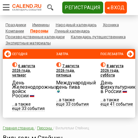
РЕГИСТРАЦИЯ
ВХОД
Праздники
Именины
Народный календарь
Хроника
Компании
Персоны
Лунный календарь
Производственные календари
Календарь путешественника
Экспертные материалы
СЕГОДНЯ
ЗАВТРА
ПОСЛЕЗАВТРА
6 августа
7 августа
8 августа
2026 года,
2026 года,
2026 года,
четверг
пятница
суббота
День
Международный
День
Железнодорожных
день пива
физкультурника
войск
в России
России
...а также
...а также
...а также
еще 33 события
еще 41 событие
еще 33 события
Главная страница
/
Персоны
/
Вильгельм Стейниц