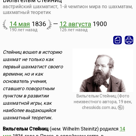
Вильгельм Стейниц
австрийский шахматист, 1-й чемпион мира по шахматам,
шахматный теоретик
14 мая
1836
—
12 августа
1900
190 лет назад
126 лет назад
Стейниц вошел в историю
шахмат не только как
первый шахматист своего
времени, но и как
основатель учения,
ставшего поворотным
пунктом в развитии
Вильгельм Стейниц (Фото
неизвестного автора, 19 век,
шахматной игры, как
chesskids.com.au,
)
наиболее выдающийся
шахматный теоретик.
Вильгельм Стейниц
(нем. Wilhelm Steinitz) родился
14