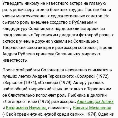
Утвердить никому не известного актера на главную
роль режиссеру стоило больших трудов. Против были
члены многочисленных художественных советов. Но
сыграло роль внешнее сходство с Рублевым и
кандидатуру Солоницына поддержали историки: из
предложенных Тарковским двадцати фотопроб разных
актеров ученые дружно указали на Солоницына.
Творческий союз актера и режиссера состоялся, и роль
Андрея Рублева принесла Солоницыну мировую
известность.
После этой работы Солоницын неизменно снимается в
лучших лентах Андрея Тарковского: «Солярис» (1972),
«Зеркало» (1974), «Сталкер» (1979). Актеру удалось
найти общий творческий язык не только с Тарковским:
он блистательно исполняет роль Рыбника в дилогии
«Легенда о Тиле» (1976) режиссеров
Александра Алова
и
Владимира Наумова
, снимается у
Никиты Михалкова
(«Свой среди чужих, чужой среди своих», 1974). Одна из