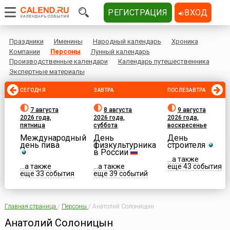
РЕГИСТРАЦИЯ
ВХОД
Праздники
Именины
Народный календарь
Хроника
Компании
Персоны
Лунный календарь
Производственные календари
Календарь путешественника
Экспертные материалы
СЕГОДНЯ
ЗАВТРА
ПОСЛЕЗАВТРА
7 августа
8 августа
9 августа
2026 года,
2026 года,
2026 года,
пятница
суббота
воскресенье
Международный
День
День
день пива
физкультурника
строителя
в России
...а также
...а также
...а также
еще 43 события
еще 33 события
еще 39 событий
Главная страница
/
Персоны
/
Анатолий Солоницын
Анатолий Солоницын