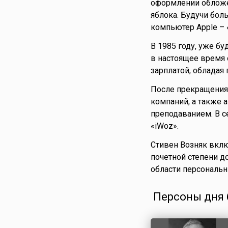
оформлении обложе
яблока. Будучи бол
компьютер Apple – 
В 1985 году, уже б
в настоящее время 
зарплатой, обладая
После прекращения 
компаний, а также 
преподаванием. В с
«iWoz».
Стивен Возняк вклю
почетной степени д
области персональн
Персоны дня 6