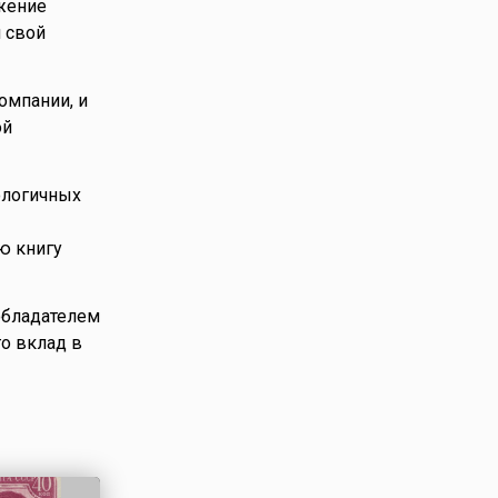
жение
 свой
омпании, и
ой
ологичных
ю книгу
обладателем
го вклад в