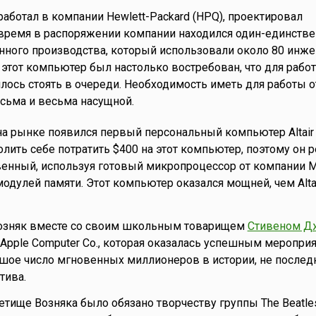
работал в компании Hewlett-Packard (HPQ), проектировал
 время в распоряжении компании находился один-единств
ного производства, который использовали около 80 инже
 этот компьютер был настолько востребован, что для рабо
ось стоять в очереди. Необходимость иметь для работы 
сьма и весьма насущной.
 на рынке появился первый персональный компьютер Altair 
олить себе потратить $400 на этот компьютер, поэтому он 
венный, используя готовый микропроцессор от компании M
одулей памяти. Этот компьютер оказался мощней, чем Altai
Возняк вместе со своим школьным товарищем
Стивеном Д
pple Computer Co., которая оказалась успешным меропри
шое число мгновенных миллионеров в истории, не послед
тива.
тище Возняка было обязано творчеству группы The Beatles