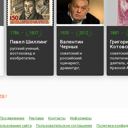
1786
—
1837
1935
—
2012
1881
—
Павел Шиллинг
Валентин
Григор
Черных
Котовс
русский ученый,
востоковед и
советский и
советски
изобретатель
российский
политиче
сценарист,
деятель,
драматург,
Красной 
продюсер, педагог
ста
Продвижение
Реклама
Контакты
Информеры
ользования сайта
Пользовательское соглашение
Политика конфид