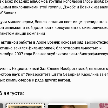
к всех поздних альбомов группы использовалось изобра
ьшими поклонниками этой группы, Джобс и Возняк назвали
«Яблоко».
удучи миллионером, Возняк оставил пост вице-президента к
он занимает в ней должность консультанта с символическ
 пакетом акций компании.
активной работы в Apple Возняк основал ряд высокотехн
активно занялся филантропией, благотворительностью и
ентябре 2007 года Возняк опубликовал автобиографическу
чен в Национальный Зал Славы Изобретателей, является 
октора наук от Университета штата Северная Каролина за е
ых компьютеров и ряда других наград.
 августа: