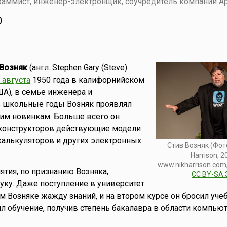
аммист, инженер-электронщик, соучредитель компании Ap
0
 Возняк
(англ. Stephen Gary (Steve)
 августа
1950 года в калифорнийском
ША), в семье инженера и
в школьные годы Возняк проявлял
ким новинкам. Больше всего он
 конструкторов действующие модели
алькуляторов и других электронных
Стив Возняк (Фото
Harrison, 2
www.nikharrison.com
тия, по признанию Возняка,
CC BY-SA 
куку. Даже поступление в университет
 Возняке жажду знаний, и на втором курсе он бросил учеб
ил обучение, получив степень бакалавра в области компью