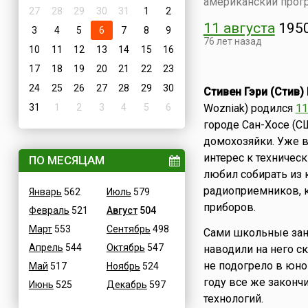
американский прогр
27
28
29
30
31
1
2
11 августа
195
3
4
5
6
7
8
9
76 лет назад
10
11
12
13
14
15
16
17
18
19
20
21
22
23
24
25
26
27
28
29
30
Стивен Гэри (Стив)
31
1
2
3
4
5
6
Wozniak) родился
11
городе Сан-Хосе (С
домохозяйки. Уже 
интерес к техничес
ПО МЕСЯЦАМ
любил собирать из
радиоприемников, к
Январь
562
Июль
579
приборов.
Февраль
521
Август
504
Март
553
Сентябрь
498
Сами школьные заня
Апрель
544
Октябрь
547
наводили на него с
не подогрело в юном
Май
517
Ноябрь
524
году все же законч
Июнь
525
Декабрь
597
технологий.