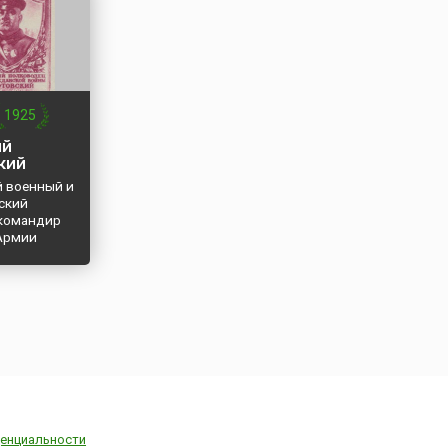
1925
ий
кий
й военный и
ский
 командир
Армии
енциальности