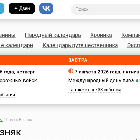
енины
Народный календарь
Хроника
Компа
е календари
Календарь путешественника
Эксп
ЗАВТРА
6 года, четверг
7 августа 2026 года, пятниц
орожных войск
Международный день пива
...а также еще 33 события
 события
ны
/
Стивен Возняк
зняк