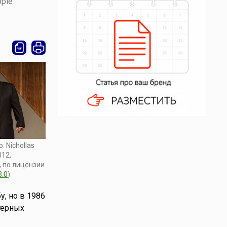
ple
: Nichollas
012,
, по лицензии
3.0
)
у, но в 1986
терных