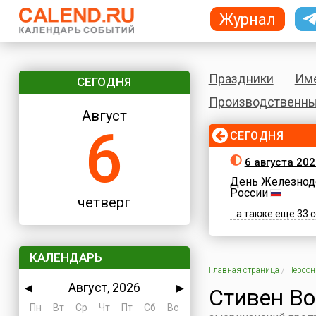
Журнал
Праздники
Им
СЕГОДНЯ
Производственны
Август
6
СЕГОДНЯ
6 августа 202
День Железнод
России
четверг
...а также еще 33
КАЛЕНДАРЬ
Главная страница
/
Персо
Август, 2026
◀
▶
Стивен Во
Пн
Вт
Ср
Чт
Пт
Сб
Вс