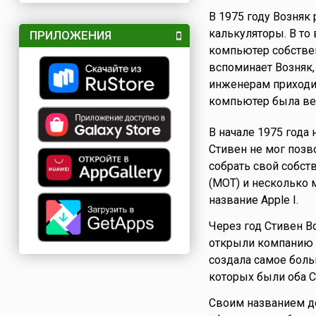
В 1975 году Возняк 
калькуляторы. В то
ПРИЛОЖЕНИЯ
компьютер собствен
вспоминает Возняк,
инженерам приходил
компьютер была ве
В начале 1975 года
Стивен не мог позв
собрать свой собст
(MOT) и несколько м
название Apple I.
Через год Стивен 
открыли компанию A
создала самое боль
которых были оба С
Своим названием де