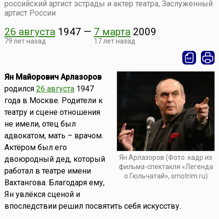
российский артист эстрады и актер театра, Заслуженный
артист России
26 августа
1947
—
7 марта
2009
79 лет назад
17 лет назад
Ян Майорович Арлазоров
родился
26 августа
1947
года в Москве. Родители к
театру и сцене отношения
не имели, отец был
адвокатом, мать – врачом.
Актёром был его
Ян Арлазоров (Фото: кадр из
двоюродный дед, который
фильма-спектакля «Легенда
работал в театре имени
о Гюльчатай», smotrim.ru)
Вахтангова. Благодаря ему,
Ян увлёкся сценой и
впоследствии решил посвятить себя искусству.