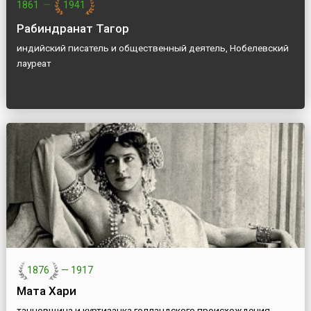
1861
—
1941
Рабиндранат Тагор
индийский писатель и общественный деятель, Нобелевский
лауреат
1876
—
1917
Мата Хари
танцовщица и куртизанка голландского происхождения,