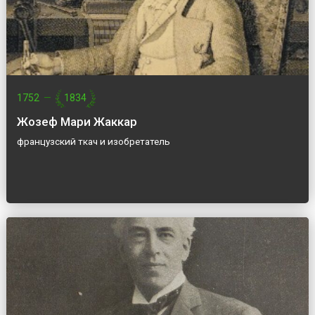
1752
—
1834
Жозеф Мари Жаккар
французский ткач и изобретатель