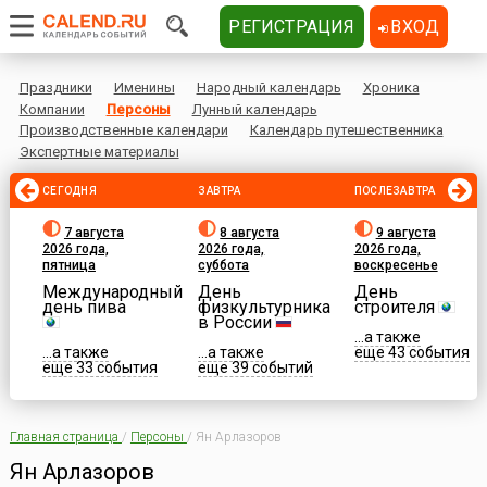
РЕГИСТРАЦИЯ
ВХОД
Праздники
Именины
Народный календарь
Хроника
Компании
Персоны
Лунный календарь
Производственные календари
Календарь путешественника
Экспертные материалы
СЕГОДНЯ
ЗАВТРА
ПОСЛЕЗАВТРА
7 августа
8 августа
9 августа
2026 года,
2026 года,
2026 года,
пятница
суббота
воскресенье
Международный
День
День
день пива
физкультурника
строителя
в России
...а также
...а также
...а также
еще 43 события
еще 33 события
еще 39 событий
Главная страница
/
Персоны
/
Ян Арлазоров
Ян Арлазоров