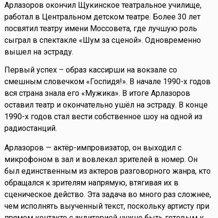
Арлазоров окончил Щукинское театральное училище,
работал в Центральном детском театре. Более 30 лет
посвятил театру имени Моссовета, где лучшую роль
сыграл в спектакле «Шум за сценой». Одновременно
вышел на эстраду.
Первый успех – образ кассирши на вокзале со
смешным словечком «Госпидя!». В начале 1990-х годов
вся страна знала его «Мужика». В итоге Арлазоров
оставил театр и окончательно ушёл на эстраду. В конце
1990-х годов стал вести собственное шоу на одной из
радиостанций.
Арлазоров — актёр-импровизатор, он выходил с
микрофоном в зал и вовлекал зрителей в номер. Он
был единственным из актеров разговорного жанра, кто
обращался к зрителям напрямую, втягивая их в
сценическое действо. Эта задача во много раз сложнее,
чем исполнять выученный текст, поскольку артисту при
прямом контакте с аудиторией нужно быть готовым к