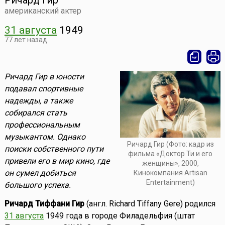
Ричард Гир
американский актер
31 августа
1949
77 лет назад
Ричард Гир в юности
подавал спортивные
надежды, а также
собирался стать
профессиональным
музыкантом. Однако
Ричард Гир (Фото: кадр из
поиски собственного пути
фильма «Доктор Ти и его
привели его в мир кино, где
женщины», 2000,
он сумел добиться
Кинокомпания Artisan
Entertainment)
большого успеха.
Ричард Тиффани Гир
(англ. Richard Tiffany Gere) родился
31 августа
1949 года в городе Филадельфия (штат