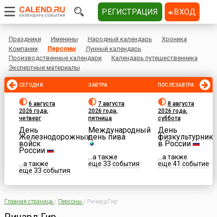
РЕГИСТРАЦИЯ
ВХОД
Праздники
Именины
Народный календарь
Хроника
Компании
Персоны
Лунный календарь
Производственные календари
Календарь путешественника
Экспертные материалы
СЕГОДНЯ
ЗАВТРА
ПОСЛЕЗАВТРА
6 августа
7 августа
8 августа
2026 года,
2026 года,
2026 года,
четверг
пятница
суббота
День
Международный
День
Железнодорожных
день пива
физкультурника
войск
в России
России
...а также
...а также
...а также
еще 33 события
еще 41 событие
еще 33 события
Главная страница
/
Персоны
/
Ричард Гир