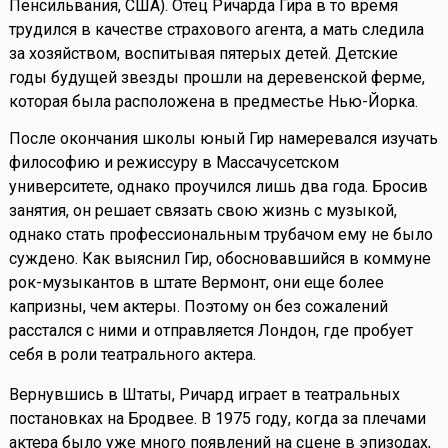
Пенсильвания, США). Отец Ричарда Гира в то время
трудился в качестве страхового агента, а мать следила
за хозяйством, воспитывая пятерых детей. Детские
годы будущей звезды прошли на деревенской ферме,
которая была расположена в предместье Нью-Йорка.
После окончания школы юный Гир намеревался изучать
философию и режиссуру в Массачусетском
университете, однако проучился лишь два года. Бросив
занятия, он решает связать свою жизнь с музыкой,
однако стать профессиональным трубачом ему не было
суждено. Как выяснил Гир, обосновавшийся в коммуне
рок-музыкантов в штате Вермонт, они еще более
капризны, чем актеры. Поэтому он без сожалений
расстался с ними и отправляется Лондон, где пробует
себя в роли театрального актера.
Вернувшись в Штаты, Ричард играет в театральных
постановках на Бродвее. В 1975 году, когда за плечами
актера было уже много появлений на сцене в эпизодах,