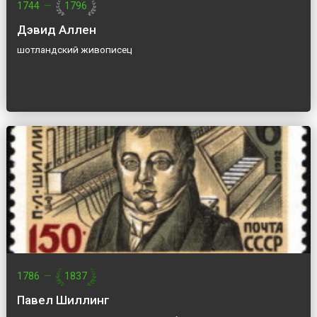
1744
—
1796
Дэвид Аллен
шотландский живописец
1786
—
1837
Павел Шиллинг