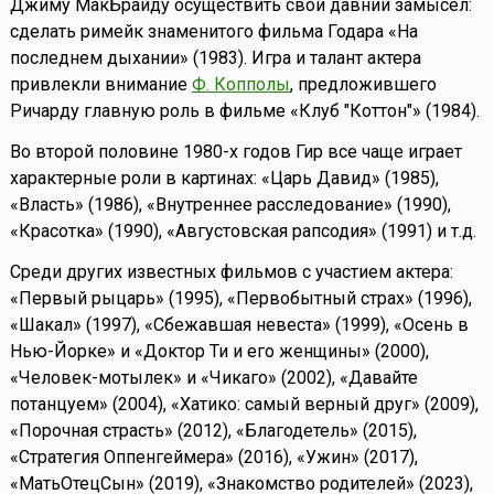
Джиму МакБрайду осуществить свой давний замысел:
сделать римейк знаменитого фильма Годара «На
последнем дыхании» (1983). Игра и талант актера
привлекли внимание
Ф. Копполы
, предложившего
Ричарду главную роль в фильме «Клуб "Коттон"» (1984).
Во второй половине 1980-х годов Гир все чаще играет
характерные роли в картинах: «Царь Давид» (1985),
«Власть» (1986), «Внутреннее расследование» (1990),
«Красотка» (1990), «Августовская рапсодия» (1991) и т.д.
Среди других известных фильмов с участием актера:
«Первый рыцарь» (1995), «Первобытный страх» (1996),
«Шакал» (1997), «Сбежавшая невеста» (1999), «Осень в
Нью-Йорке» и «Доктор Ти и его женщины» (2000),
«Человек-мотылек» и «Чикаго» (2002), «Давайте
потанцуем» (2004), «Хатико: самый верный друг» (2009),
«Порочная страсть» (2012), «Благодетель» (2015),
«Стратегия Оппенгеймера» (2016), «Ужин» (2017),
«МатьОтецСын» (2019), «Знакомство родителей» (2023),