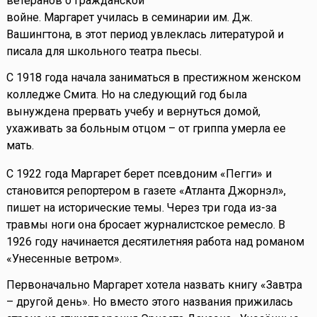
ветеранов о Гражданской
войне. Маргарет училась в семинарии им. Дж.
Вашингтона, в этот период увлеклась литературой и
писала для школьного театра пьесы.
С 1918 года начала заниматься в престижном женском
колледже Смита. Но на следующий год была
вынуждена прервать учебу и вернуться домой,
ухаживать за больным отцом – от гриппа умерла ее
мать.
С 1922 года Маргарет берет псевдоним «Пегги» и
становится репортером в газете «Атланта Джорнэл»,
пишет на исторические темы. Через три года из-за
травмы ноги она бросает журналистское ремесло. В
1926 году начинается десятилетняя работа над романом
«Унесенные ветром».
Первоначально Маргарет хотела назвать книгу «Завтра
– другой день». Но вместо этого названия прижилась