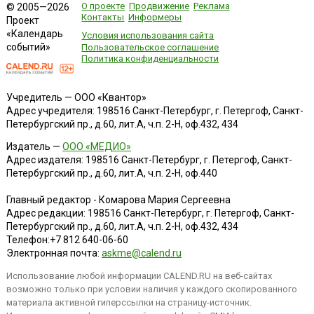
О проекте
Продвижение
Реклама
© 2005—2026
Контакты
Информеры
Проект
«Календарь
Условия использования сайта
событий»
Пользовательское соглашение
Политика конфиденциальности
Учредитель — ООО «Квантор»
Адрес учредителя: 198516 Санкт-Петербург, г. Петергоф, Санкт-
Петербургский пр., д.60, лит.А, ч.п. 2-Н, оф.432, 434
Издатель —
ООО «МЕДИО»
Адрес издателя: 198516 Санкт-Петербург, г. Петергоф, Санкт-
Петербургский пр., д.60, лит.А, ч.п. 2-Н, оф.440
Главный редактор - Комарова Мария Сергеевна
Адрес редакции:
198516
Санкт-Петербург, г. Петергоф
,
Санкт-
Петербургский пр., д.60, лит.А, ч.п. 2-Н, оф.432, 434
Телефон:
+7 812 640-06-60
Электронная почта:
askme@calend.ru
Использование любой информации CALEND.RU на веб-сайтах
возможно только при условии наличия у каждого скопированного
материала активной гиперссылки на страницу-источник.