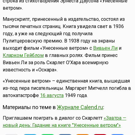
строка из стихотворения Эрнеста Даусона «Унесённые
ветром».
Манускрипт, принесенный в издательство, состоял из
тысячи печатных страниц. Книга увидела свет в 1936
году, а уже на следующий год получила
Пулитцеровскую премию. В 1938 году на экраны
выходит фильм «Унесенные ветром» с
Вивьен Ли
и
Кларком Гейблом
в главных ролях. Фильм принес
Вивьен Ли за роль Скарлет О’Хара всемирную
известность и «Оскара».
«Унесенные ветром» – единственная книга, вышедшая
из-под пера писательницы. Маргарет Митчелл погибла в
автокатастрофе
16 августа
1949 года.
Материалы по теме в
Журнале Calend.ru
:
Приглашаем поиграть в диалог со Скарлетт
«Завтра —
новый день: Гадание на книге "Унесенные ветром"»