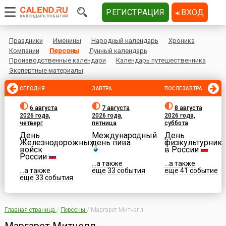
РЕГИСТРАЦИЯ
ВХОД
Праздники
Именины
Народный календарь
Хроника
Компании
Персоны
Лунный календарь
Производственные календари
Календарь путешественника
Экспертные материалы
СЕГОДНЯ
ЗАВТРА
ПОСЛЕЗАВТРА
6 августа
7 августа
8 августа
2026 года,
2026 года,
2026 года,
четверг
пятница
суббота
День
Международный
День
Железнодорожных
день пива
физкультурника
войск
в России
России
...а также
...а также
...а также
еще 33 события
еще 41 событие
еще 33 события
Главная страница
/
Персоны
/
Маргарет Митчелл