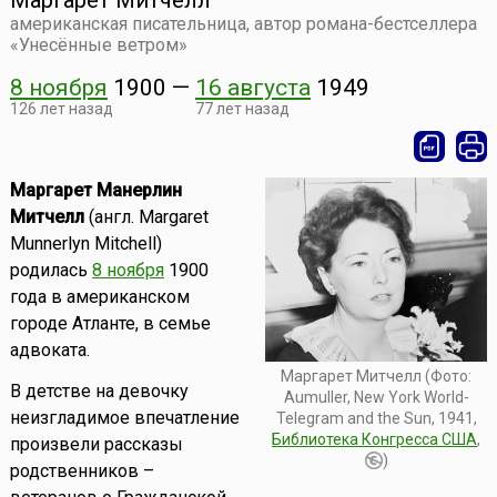
Маргарет Митчелл
американская писательница, автор романа-бестселлера
«Унесённые ветром»
8 ноября
1900
—
16 августа
1949
126 лет назад
77 лет назад
Маргарет Манерлин
Митчелл
(англ. Margaret
Munnerlyn Mitchell)
родилась
8 ноября
1900
года в американском
городе Атланте, в семье
адвоката.
Маргарет Митчелл (Фото:
В детстве на девочку
Aumuller, New York World-
неизгладимое впечатление
Telegram and the Sun, 1941,
Библиотека Конгресса США
,
произвели рассказы
)
родственников –