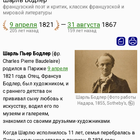
Шарль Бодлер
французский поэт и критик, классик французской и
мировой литературы
9 апреля
1821
—
31 августа
1867
205 лет назад
159 лет назад
Шарль Пьер Бодлер
(фр.
Charles Pierre Baudelaire)
родился в Париже
9 апреля
1821 года. Отец, Франсуа
Бодлер, был художником, и
с раннего детства он
Шарль Бодлер (Фото работы
прививал сыну любовь к
Надара, 1855, Sotheby's,
)
искусству, водил его по
музеям и галереям,
знакомил со своими друзьями-художниками.
Когда Шарлю исполнилось 11 лет, семья перебралась в