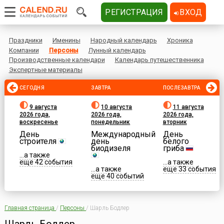
РЕГИСТРАЦИЯ
ВХОД
Праздники
Именины
Народный календарь
Хроника
Компании
Персоны
Лунный календарь
Производственные календари
Календарь путешественника
Экспертные материалы
СЕГОДНЯ
ЗАВТРА
ПОСЛЕЗАВТРА
9 августа
10 августа
11 августа
2026 года,
2026 года,
2026 года,
воскресенье
понедельник
вторник
День
Международный
День
строителя
день
белого
биодизеля
гриба
...а также
еще 42 события
...а также
...а также
еще 33 события
еще 40 событий
Главная страница
/
Персоны
/
Шарль Бодлер