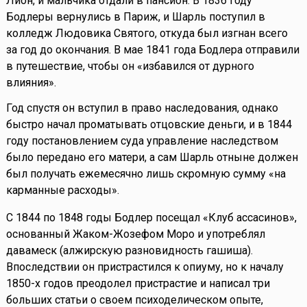
Лион, и мальчика отдали в пансион. В 1836 году
Бодлеры вернулись в Париж, и Шарль поступил в
колледж Людовика Святого, откуда был изгнан всего
за год до окончания. В мае 1841 года Бодлера отправили
в путешествие, чтобы он «избавился от дурного
влияния».
Год спустя он вступил в право наследования, однако
быстро начал проматывать отцовские деньги, и в 1844
году постановлением суда управление наследством
было передано его матери, а сам Шарль отныне должен
был получать ежемесячно лишь скромную сумму «на
карманные расходы».
С 1844 по 1848 годы Бодлер посещал «Клуб ассасинов»,
основанный Жаком-Жозефом Моро и употреблял
давамеск (алжирскую разновидность гашиша).
Впоследствии он пристрастился к опиуму, но к началу
1850-х годов преодолел пристрастие и написал три
больших статьи о своем психоделическом опыте,