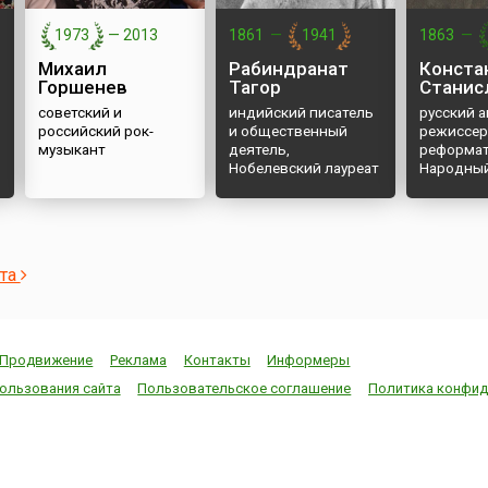
1973
—
2013
1861
—
1941
1863
—
Михаил
Рабиндранат
Конста
Горшенев
Тагор
Станис
советский и
индийский писатель
русский а
российский рок-
и общественный
режиссер,
музыкант
деятель,
реформат
Нобелевский лауреат
Народный
СССР
ста
Продвижение
Реклама
Контакты
Информеры
ользования сайта
Пользовательское соглашение
Политика конфид