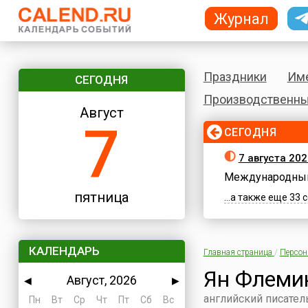
Журнал
Праздники
Им
СЕГОДНЯ
Производственны
Август
7
СЕГОДНЯ
7 августа 202
Международный
пятница
...а также еще 33
КАЛЕНДАРЬ
Главная страница
/
Персо
Ян Флеми
Август, 2026
◀
▶
английский писател
Пн
Вт
Ср
Чт
Пт
Сб
Вс