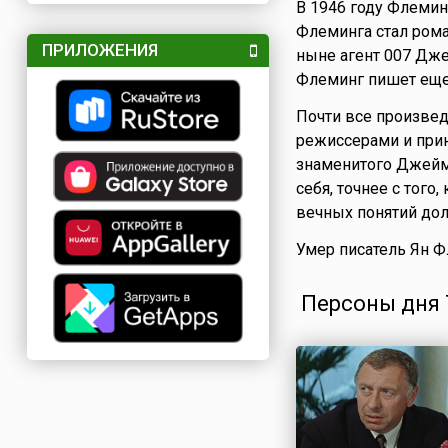
В 1946 году Флемин
Флеминга стал рома
ПРИЛОЖЕНИЯ
ныне агент 007 Дже
Флеминг пишет еще 
Почти все произве
режиссерами и прин
знаменитого Джеймс
себя, точнее с тог
вечных понятий долг
Умер писатель Ян 
Персоны дня 7