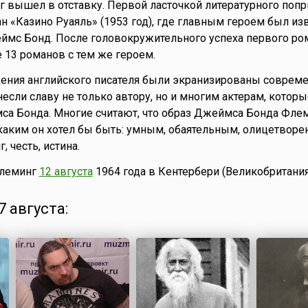
г вышел в отставку. Первой ласточкой литературного поп
н «Казино Руаяль» (1953 год), где главным героем был и
ймс Бонд. После головокружительного успеха первого ро
13 романов с тем же героем.
дения английского писателя были экранизированы совре
если славу не только автору, но и многим актерам, котор
а Бонда. Многие считают, что образ Джеймса Бонда Флем
о, каким он хотел бы быть: умным, обаятельным, олицетвор
, честь, истина.
Флеминг
12 августа
1964 года в Кентербери (Великобритания
 августа: