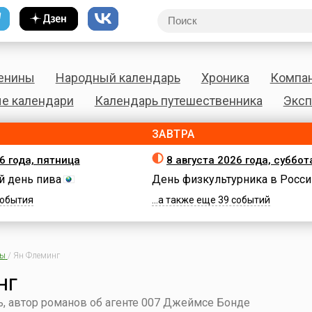
енины
Народный календарь
Хроника
Компа
е календари
Календарь путешественника
Эксп
ЗАВТРА
6 года, пятница
8 августа 2026 года, суббот
 день пива
День физкультурника в Росси
 события
...а также еще 39 событий
ны
/
Ян Флеминг
нг
ь, автор романов об агенте 007 Джеймсе Бонде