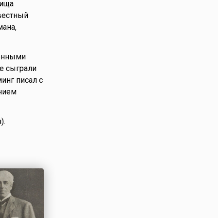
рища
звестный
мана,
менными
ые сыграли
инг писал с
ением
).