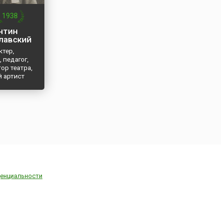
1938
нтин
лавский
ктер,
 педагог,
ор театра,
 артист
енциальности