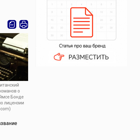
ританский
 романов о
ймсе Бонде
по лицензии
.com)
азвание