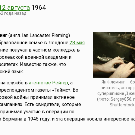
12 августа
1964
62 года назад
инг
(англ. Ian Lancaster Fleming)
бразованной семье в Лондоне
28 мая
ание получал в частном колледже в
оролевской военной академии и
ситетах. Известно также, что
ский язык.
Ян Флеминг — б
 на службе в
агентстве Рейтер
, а
писатель, автор
рреспондентом газеты «Таймс». Во
супершпионе Дже
ровой войны принимал активное
(Фото: Sergey856, 
кампаниях. Есть свидетели, которые
Shutterstock
 принимал участие в операции по
Бормана в 1945 году, и эта операция носила интересное н