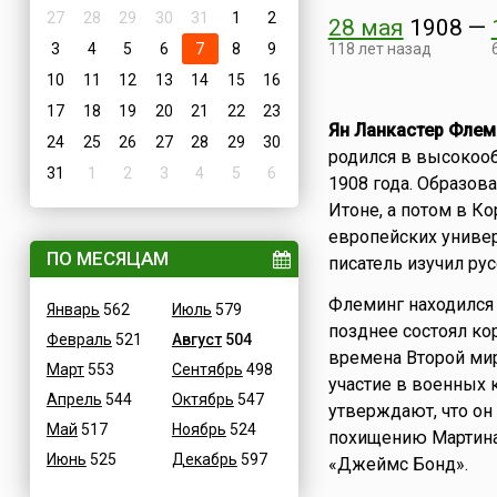
27
28
29
30
31
1
2
28 мая
1908
—
3
4
5
6
7
8
9
118 лет назад
10
11
12
13
14
15
16
17
18
19
20
21
22
23
Ян Ланкастер Флем
24
25
26
27
28
29
30
родился в высокоо
31
1
2
3
4
5
6
1908 года. Образов
Итоне, а потом в К
европейских универ
ПО МЕСЯЦАМ
писатель изучил рус
Флеминг находился
Январь
562
Июль
579
позднее состоял ко
Февраль
521
Август
504
времена Второй ми
Март
553
Сентябрь
498
участие в военных 
Апрель
544
Октябрь
547
утверждают, что он
Май
517
Ноябрь
524
похищению Мартина 
Июнь
525
Декабрь
597
«Джеймс Бонд».