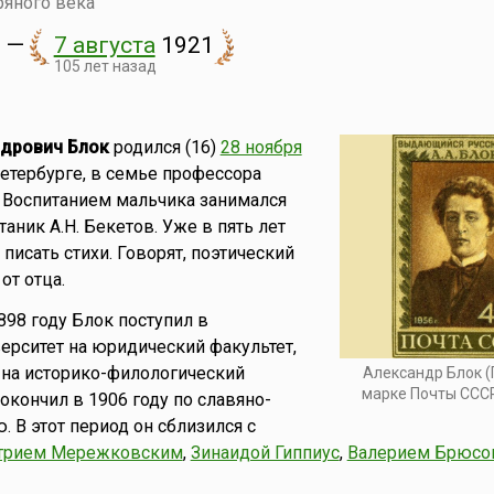
ряного века
0
—
7 августа
1921
105 лет назад
ндрович Блок
родился (16)
28 ноября
Петербурге, в семье профессора
 Воспитанием мальчика занимался
аник А.Н. Бекетов. Уже в пять лет
писать стихи. Говорят, поэтический
от отца.
898 году Блок поступил в
ерситет на юридический факультет,
 на историко-филологический
Александр Блок (
марке Почты СССР
окончил в 1906 году по славяно-
 В этот период он сблизился с
трием Мережковским
,
Зинаидой Гиппиус
,
Валерием Брюс