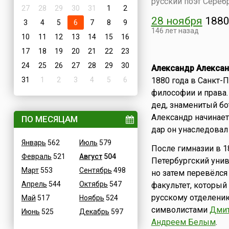
русский поэт Сереб
27
28
29
30
31
1
2
28 ноября
188
3
4
5
6
7
8
9
146 лет назад
10
11
12
13
14
15
16
17
18
19
20
21
22
23
24
25
26
27
28
29
30
Александр Алекса
31
1
2
3
4
5
6
1880 года в Санкт-
философии и права.
дед, знаменитый бот
Александр начинает 
ПО МЕСЯЦАМ
дар он унаследовал 
Январь
562
Июль
579
После гимназии в 1
Февраль
521
Август
504
Петербургский унив
Март
553
Сентябрь
498
но затем перевёлся
Апрель
544
Октябрь
547
факультет, который 
русскому отделению.
Май
517
Ноябрь
524
символистами
Дми
Июнь
525
Декабрь
597
Андреем Белым
.