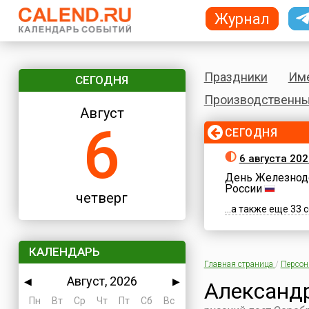
Журнал
Праздники
Им
СЕГОДНЯ
Производственны
Август
6
СЕГОДНЯ
6 августа 202
День Железнод
России
четверг
...а также еще 33
КАЛЕНДАРЬ
Главная страница
/
Персо
Август, 2026
◀
▶
Александ
Пн
Вт
Ср
Чт
Пт
Сб
Вс