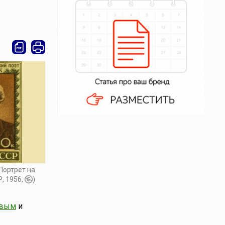
Портрет на
, 1956,
)
овым
и