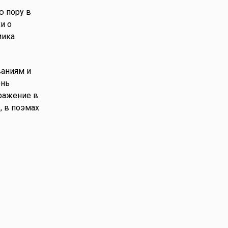
ю пору в
и о
мика
ваниям и
ень
тражение в
, в поэмах