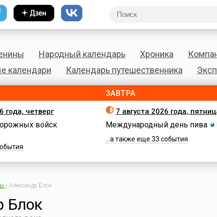
енины
Народный календарь
Хроника
Компа
е календари
Календарь путешественника
Эксп
ЗАВТРА
6 года, четверг
7 августа 2026 года, пятниц
орожных войск
Международный день пива
...а также еще 33 события
 события
ны
/
Александр Блок
р Блок