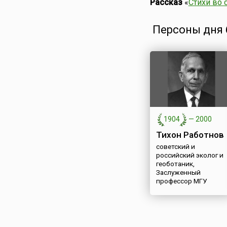
Рассказ
«
Стихи во 
Персоны дня 6
1904
—
2000
Тихон Работнов
советский и
российский эколог и
геоботаник,
Заслуженный
профессор МГУ