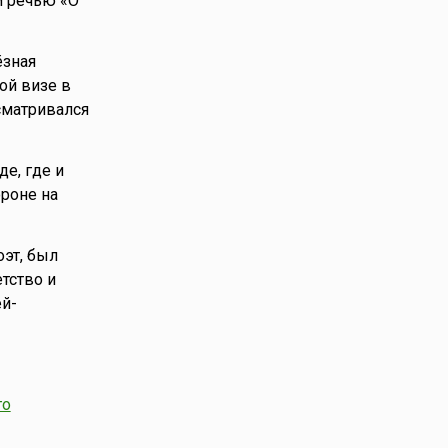
й речью «О
ёзная
ой визе в
сматривался
е, где и
ороне на
оэт, был
тство и
й-
го