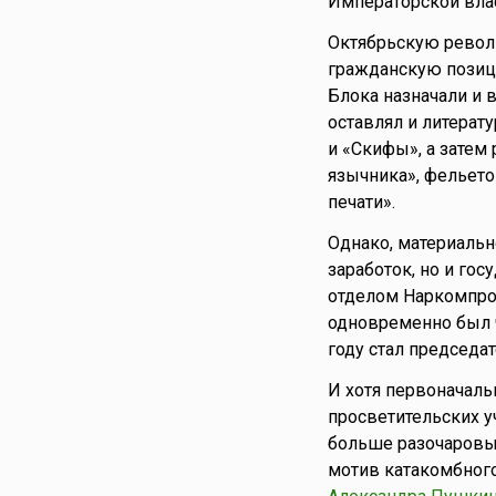
Императорской влас
Октябрьскую револ
гражданскую позици
Блока назначали и 
оставлял и литерат
и «Скифы», а затем
язычника», фельето
печати».
Однако, материальн
заработок, но и гос
отделом Наркомпрос
одновременно был ч
году стал председа
И хотя первоначальн
просветительских у
больше разочаровыв
мотив катакомбного