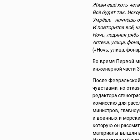
Живи ещё хоть четве
Всё будет так. Исход
Умрёшь - начнёшь о
И повторится всё, к
Ночь, ледяная рябь
Аптека, улица, фона
(«Ночь, улица, фона
Во время Первой ми
инженерной части З
После Февральской
чувствами, но отказ
редактора стеногр
комиссию для расс
министров, главноу
и военных и морски
которую он рассмат
материалы вышли в