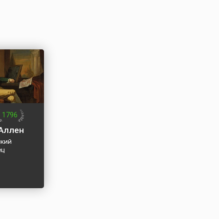
1796
Аллен
кий
ец