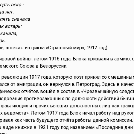
рть века -
а нет.
пять сначала
ак встарь:
 канала,
рь.
рь, аптека», из цикла «Страшный мир», 1912 год)
ровой войны, летом 1916 года, Блока призвали в армию, 
емского Союза в Белоруссии.
 революции 1917 года, которую поэт принял со смешанны
ался от эмиграции, он вернулся в Петроград. Здесь в качес
афических отчётов вошёл в состав в «Чрезвычайную след
ледования противозаконных по должности действий бывш
правляющих и прочих высших должностных лиц как гражда
х ведомств». Летом 1917 года Блок начал работу над руко
ривал как часть будущего отчёта работы данной комиссии, 
 виде книжки в 1921 году под названием «Последние дни