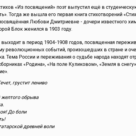
тихов «Из посвящений» поэт выпустил ещё в студенческу
ь». Тогда же вышла его первая книга стихотворений «Стих
 посвящённая Любови Дмитриевне - дочери известного хи
торой Блок женился в 1903 году.
в выходит в период 1904-1908 годов, посвященная пережи
ему революционных событий, произошедших в стране и оч
а. Тема России и переживания о судьбе народа находят о
сборниках «Родина», «На поле Куликовом», «Земля в снегу»
ие».
ечет, грустит лениво
 желтого обрыва
а.
оя! До боли
ть!
 татарской древней воли