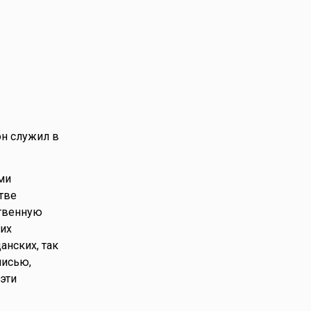
он служил в
ми
тве
ственную
их
нских, так
писью,
эти