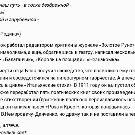
наш путь - в тоске безбрежной -
ь!
й и зарубежной -
«Родина»)
лок работал редактором критики в журнале «Золотое Руно»
имволизма, а ещё, обратившись к театру, написал несколь
- «Балаганчик», «Король на площади», «Незнакомка».
мерти отца Блок получил наследство, что позволило ему от
лии и сосредоточился на литературном творчестве. А впеча
ь в цикле «Итальянские стихи». В 1911 году он выпустил с
акже переработал пять поэтических книг своих произведен
е стихотворений (при жизни поэта оно переиздавалось не
иод он написал пьесу «Роза и Крест», которая понравилась
В.Немировичу-Данченко, но драму так и не поставили в теа
, аптека,
склый свет.