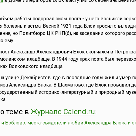
на
в Доме литераторов Блок выступил со своей знаменито
бъём работы подорвал силы поэта - у него возникли серь
я болезнь и астма. Весной 1921 года Блок просил о выездн
ния, но Политбюро ЦК РКП(б), на заседании которого рас
о ему...
поэт Александр Александрович Блок скончался в Петроград
моленском кладбище. В 1944 году прах поэта был перезах
ках Волковского кладбища.
 на улице Декабристов, где в последние годы жил и умер п
ира Александра Блока. В Шахматово, где Блок проводил де
Государственный историко-литературный и природный музе
ка.
о теме в
Журнале Calend.ru
:
и Боблово: места-свидетели любви Александра Блока и е