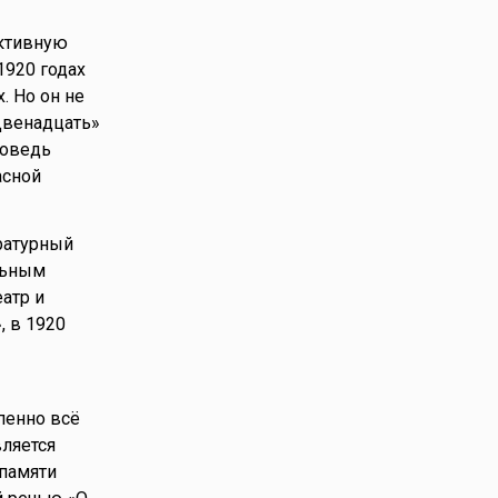
активную
1920 годах
. Но он не
Двенадцать»
поведь
асной
ратурный
альным
атр и
, в 1920
пенно всё
вляется
 памяти