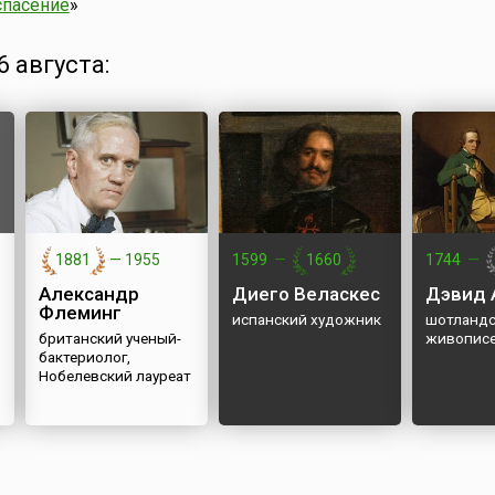
спасение
»
 августа:
1881
—
1955
1599
—
1660
1744
—
Александр
Диего Веласкес
Дэвид 
Флеминг
испанский художник
шотландс
британский ученый-
живопис
бактериолог,
Нобелевский лауреат