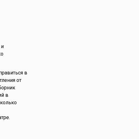
 и
ко
правиться в
тления от
борник
ий в
сколько
тре.