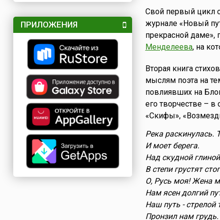
Свой первый цикл с
журнале «Новый пут
ПРИЛОЖЕНИЯ
прекрасной даме»,
Менделеева
, на ко
Вторая книга стихо
мыслям поэта на т
повлиявших на Блок
его творчестве – в 
«Скифы», «Возмезд
Река раскинулась. Т
И моет берега.
Над скудной глиной
В степи грустят стог
О, Русь моя! Жена м
Нам ясен долгий пу
Наш путь - стрелой
Пронзил нам грудь.