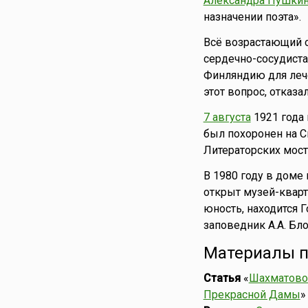
Александра Пушки
назначении поэта».
Всё возрастающий о
сердечно-сосудиста
Финляндию для лече
этот вопрос, отказал
7 августа
1921 года 
был похоронен на С
Литераторских мост
В 1980 году в доме
открыт музей-кварт
юность, находится 
заповедник А.А. Бло
Материалы п
Статья
«
Шахматово 
Прекрасной Дамы
»