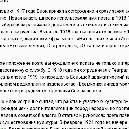
ти».
юцию 1917 года Блок принял восторженно и сразу занял 
ю. Новая власть широко использовала имя поэта, в 1918-
выбирали на различные должности в комитетах и комиссиях
урного творчества. В январе 1918 года вышли его поэмы «
 ряд стихов, лирические фрагменты «Ни сны, ни явь» и «Ис
ны «Русские денди», «Сограждане», «Ответ на вопрос о кр
ое положение поэта вынуждало его искать не только лите
ударственную службу. С 1918 года он сотрудничал с Театр
а, в апреле 1919-го перешёл в Большой драматический те
леном редколлегии издательства «Всемирная литература»
телем петроградского отделения Союза поэтов.
о Блок искренне считал, что работа и участие в культурно-
чреждениях - долг интеллигенции перед народом, но посте
ался в советской власти. В статьях и рукописях поэта поя
 существования культуры. В феврале 1921 года на вечере