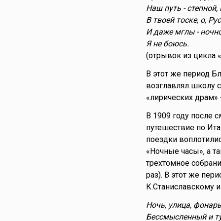
Наш путь - степной, 
В твоей тоске, о, Рус
И даже мглы - ночно
Я не боюсь.
(отрывок из цикла 
В этот же период Б
возглавлял школу с
«лирических драм» 
В 1909 году после с
путешествие по Ита
поездки воплотилис
«Ночные часы», а т
трехтомное собрани
раз). В этот же пер
К.Станиславскому и 
Ночь, улица, фонарь
Бессмысленный и ту