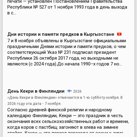
печати — установлен Постановлением Правительства
Республики № 527 от 1 ноября 1993 года в день выхода
в с...
Дни истории и памяти предков в Кыргызстане
7 и 8 ноября объявлены в Кыргызстане официальными
праздничными Днями истории и памяти предков, о чем
соответствующий Указ № 231 подписал президент
Республики 26 октября 2017 года, но выходными не
являются (с 2024 года).До начала 1990–х годов 7 но...
День Кекри в Финляндии
2026
«День Кекри в Финляндии» отмечается в 1-ю субботу ноября. В
2026 году эта дата - 7 ноября.
Согласно древней финской религии и народному
календарю Финляндии, Кекри — это праздник в честь
окончания всех сельскохозяйственных работ и времени,
когда коров с пастбищ загоняют в хлева на зимнее
стойло. Кекри — это период перехода от осени к зиме. ...