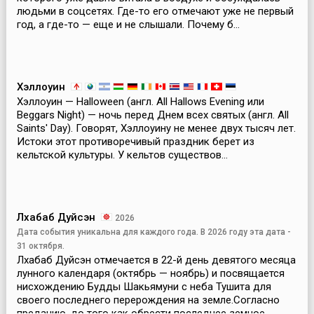
людьми в соцсетях. Где-то его отмечают уже не первый
год, а где-то — еще и не слышали. Почему б...
Хэллоуин
Хэллоуин — Halloween (англ. All Hallows Evening или
Beggars Night) — ночь перед Днем всех святых (англ. All
Saints' Day). Говорят, Хэллоуину не менее двух тысяч лет.
Истоки этот противоречивый праздник берет из
кельтской культуры. У кельтов существов...
Лхабаб Дуйсэн
2026
Дата события уникальна для каждого года. В 2026 году эта дата -
31 октября.
Лхабаб Дуйсэн отмечается в 22-й день девятого месяца
лунного календаря (октябрь — ноябрь) и посвящается
нисхождению Будды Шакьямуни с неба Тушита для
своего последнего перерождения на земле.Согласно
преданию, до того как обрести последнее земное ...