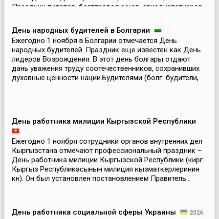
Праздник пилотов, бортпроводников, авиадиспетчеров,
инженеров утвержден официально и посвящен
важнейшей задаче граж...
День народных будителей в Болгарии
Ежегодно 1 ноября в Болгарии отмечается День
народных будителей. Праздник еще известен как День
лидеров Возрождения. В этот день болгары отдают
дань уважения труду соотечественников, сохранивших
духовные ценности нации.Будителями (болг. будители,...
День работника милиции Кыргызской Республики
Ежегодно 1 ноября сотрудники органов внутренних дел
Кыргызстана отмечают профессиональный праздник –
День работника милиции Кыргызской Республики (кирг.
Кыргыз Республикасынын милиция кызматкерлеринин
күнү). Он был установлен постановлением Правитель...
День работника социальной сферы Украины
2026