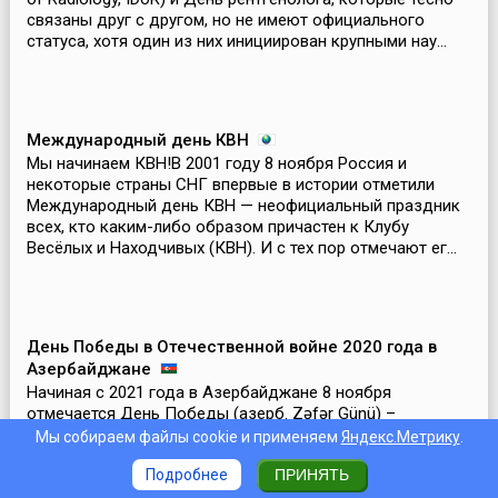
связаны друг с другом, но не имеют официального
статуса, хотя один из них инициирован крупными нау...
Международный день КВН
Мы начинаем КВН!В 2001 году 8 ноября Россия и
некоторые страны СНГ впервые в истории отметили
Международный день КВН — неофициальный праздник
всех, кто каким-либо образом причастен к Клубу
Весёлых и Находчивых (КВН). И с тех пор отмечают ег...
День Победы в Отечественной войне 2020 года в
Азербайджане
Начиная с 2021 года в Азербайджане 8 ноября
отмечается День Победы (азерб. Zəfər Günü) –
праздник победы в Отечественной войне 2020 года. Он
Мы собираем файлы cookie и применяем
Яндекс.Метрику
.
установлен распоряжением Президента Республики от 2
Подробнее
ПРИНЯТЬ
декабря 2020 года и является государственным