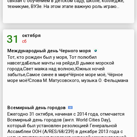
связан с обучением в детском саду, школе, колледже,
техникуме, ВУЗе. На этом этапе важную роль играю...
октября
31
сб
Международный день Черного моря
Тот, кто рожден был у моря, Тот полюбил
навсегдаБелые мачты на рейде,В дымке морской
города,Свет маяка над волною,Южных ночей
забытье,Самое синее в миреЧёрное море моё, Чёрное
море моё!Слова М. Матусовского, музыка О. Фельцмана
Всемирный день городов
Ежегодно 31 октября, начиная с 2014 года, отмечается
Всемирный день городов (англ. World Cities Day),
который был установлен резолюцией Генеральной
Ассамблеи ООН (A/RES/68/239) в декабре 2013 года с