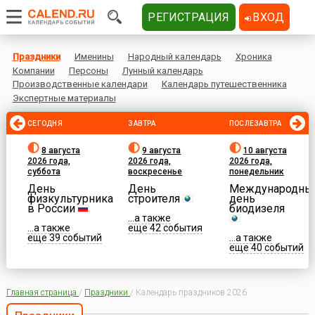
РЕГИСТРАЦИЯ
ВХОД
Праздники
Именины
Народный календарь
Хроника
Компании
Персоны
Лунный календарь
Производственные календари
Календарь путешественника
Экспертные материалы
СЕГОДНЯ
ЗАВТРА
ПОСЛЕЗАВТРА
8 августа
9 августа
10 августа
2026 года,
2026 года,
2026 года,
суббота
воскресенье
понедельник
День
День
Международны
физкультурника
строителя
день
в России
биодизеля
...а также
...а также
еще 42 события
еще 39 событий
...а также
еще 40 событий
Главная страница
/
Праздники
/
Календарь праздников 2026