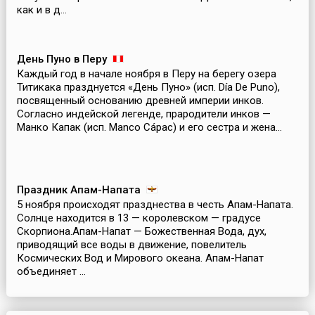
как и в д...
День Пуно в Перу
Каждый год в начале ноября в Перу на берегу озера
Титикака празднуется «День Пуно» (исп. Día De Puno),
посвященный основанию древней империи инков.
Согласно индейской легенде, прародители инков —
Манко Капак (исп. Manco Cápac) и его сестра и жена...
Праздник Апам-Напата
5 ноября происходят празднества в честь Апам-Напата.
Солнце находится в 13 — королевском — градусе
Скорпиона.Апам-Напат — Божественная Вода, дух,
приводящий все воды в движение, повелитель
Космических Вод и Мирового океана. Апам-Напат
объединяет ...